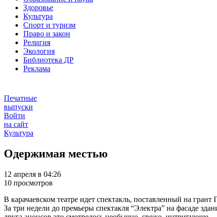
Здоровье
Культура
Спорт и туризм
Право и закон
Религия
Экология
Библиотека ДР
Реклама
Печатные
выпуски
Войти
на сайт
Культура
Одержимая местью
12 апреля в 04:26
10 просмотров
В карачаевском театре идет спектакль, поставленный на грант 
За три недели до премьеры спектакля “Электра” на фасаде зда
друга анонсов это смотрелось необычно, свежо, интригующе… 