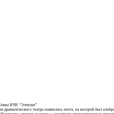
Главы КЧР, “Электра”
ния драматического театра появилась лента, на которой был из
Наверняка, многие знакомы с сюжетами древнегреческих произве