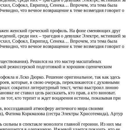
 Эсхил, Софокл, Еврипид, Сенека… Впрочем, эта тема была
Очевидно, что вечное возвращение к теме возмездия говорит о
ображен женский греческий профиль. На фоне сменяющих друг
дений, среди них – трагедия о девушке Электре, мстившей за
 Эсхил, Софокл, Еврипид, Сенека… Впрочем, эта тема была
Очевидно, что вечное возвращение к теме возмездия говорит о
существования). Решился на это мастер масштабных
сокой режиссерской подготовкой и хорошим сценическим
офокла и Лско Дюрко. Решение оригинальное, так как здесь
роев, которые, в свою очередь, перекликаются с духовными
риал: сократил литературный текст, четко выстроил линию
вке не ставил цель рассказать, кто прав, а кто виноват.
или тот, кто терпит и ждет воцарения истины, показывая при
ев, воссоздавший атмосферу античного мира своими
а), Фатима Коркмазова (сестра Электры Хрисотемида), Артур
нь сильны в спектакле монологи главной героини. Из них мы
превращается в одержимую. Ижаевой удается показать, что ее