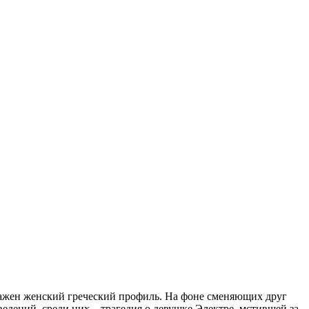
ображен женский греческий профиль. На фоне сменяющих друг
дений, среди них – трагедия о девушке Электре, мстившей за