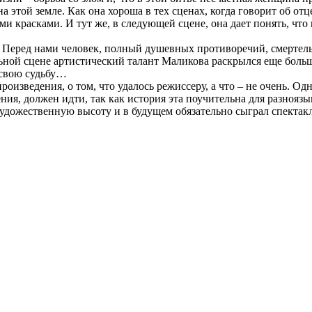
 этой земле. Как она хороша в тех сценах, когда говорит об отце
и красками. И тут же, в следующей сцене, она дает понять, что
а. Перед нами человек, полный душевных противоречий, смерте
ной сцене артистический талант Маликова раскрылся еще больше
, свою судьбу…
оизведения, о том, что удалось режиссеру, а что – не очень. Од
ния, должен идти, так как история эта поучительна для разноязы
художественную высоту и в будущем обязательно сыграл спектакл