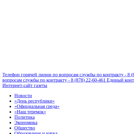
Телефон горячей линии по вопросам службы по контракту - 8 (
вопросам службы по контракту - 8 (878) 22-60-461
Единый конта
Интернет-сайт газеты
Новости
«День республики»
«Официальная среда»
«Наш теремок»
Политика
Экономика
Общество
Образование и наука