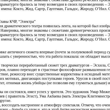
драматурги брались за тему возмездия в своих произведениях –
 имена: Кокто, Жид, Сартр, Гауптман, Гальдос, Жироду, О’Нил. 
Главы КЧР, “Электра”
ния драматического театра появилась лента, на которой был из
Наверняка, многие знакомы с сюжетами древнегреческих произве
драматурги брались за тему возмездия в своих произведениях –
 имена: Кокто, Жид, Сартр, Гауптман, Гальдос, Жироду, О’Нил. 
новке античного сюжета впервые (почти за полувековой период 
зать с уверенностью, что эта работа показала: он обладает вы
о творчески переработанный сюжет трех драматургов – Эсхила, С
ров, плавно переходят в страстные философские размышления ге
твие, режиссер внес существенные коррективы в исходный мате
х мотивах, двигающих поступками героев. Урусов в своей постано
стит, отнимая жизнь убийцы (не позволяя ему глумиться дальше) 
бы он состоялся, имел успех у зрителя. Это художник Умар Миж
ев ( правитель Эгист), Ума Акбаева (мать Электры Клитемнестр
другие.
 воссоздать настроение и атмосферу спектакля. Отмечу, что оче
жизни – борьба со злом и, что в этой битве несчастная женщина 