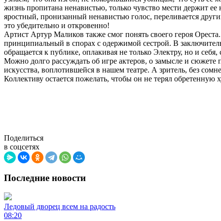
жизнь пропитана ненавистью, только чувство мести держит ее на
яростный, пронизанный ненавистью голос, переливается другим
это убедительно и откровенно!
Артист Артур Маликов также смог понять своего героя Орест
принципиальный в спорах с одержимой сестрой. В заключитель
обращается к публике, оплакивая не только Электру, но и себя
Можно долго рассуждать об игре актеров, о замысле и сюжете пр
искусства, воплотившейся в нашем театре. А зритель, без сомне
Коллективу остается пожелать, чтобы он не терял обретенную 
Поделиться
в соцсетях
Последние новости
Ледовый дворец всем на радость
08:20