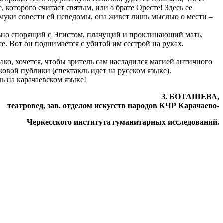
, которого считает святым, или о брате Оресте! Здесь ее
 муки совести ей неведомы, она живет лишь мыслью о мести –
льно спорящий с Эгистом, плачущий и проклинающий мать,
. Вот он поднимается с убитой им сестрой на руках,
нако, хочется, чтобы зритель сам насладился магией античного
ковой публики (спектакль идет на русском языке).
ь на карачаевском языке!
З. БОТАШЕВА,
театровед, зав. отделом искусств народов КЧР Карачаево-
Черкесского института гуманитарных исследований.