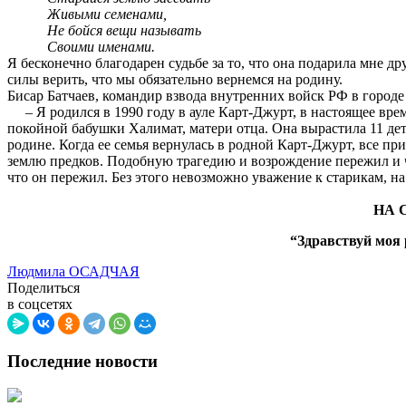
Живыми семенами,
Не бойся вещи называть
Своими именами.
Я бесконечно благодарен судьбе за то, что она подарила мне 
силы верить, что мы обязательно вернемся на родину.
Бисар Батчаев, командир взвода внутренних войск РФ в город
– Я родился в 1990 году в ауле Карт-Джурт, в настоящее врем
покойной бабушки Халимат, матери отца. Она вырастила 11 дет
родине. Когда ее семья вернулась в родной Карт-Джурт, все при
землю предков. Подобную трагедию и возрождение пережил и че
что он пережил. Без этого невозможно уважение к старикам, н
Людмила О
НА СНИМКАХ: незабывае
“Здравствуй моя родина, здравс
Людмила ОСАДЧАЯ
Поделиться
в соцсетях
Последние новости