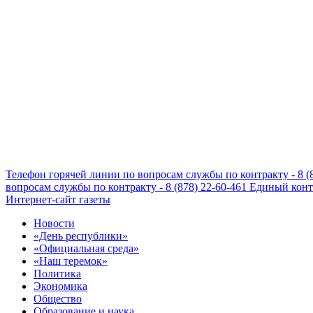
Телефон горячей линии по вопросам службы по контракту - 8 (
вопросам службы по контракту - 8 (878) 22-60-461
Единый конта
Интернет-сайт газеты
Новости
«День республики»
«Официальная среда»
«Наш теремок»
Политика
Экономика
Общество
Образование и наука