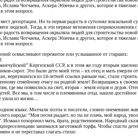
, Ислама Чотчаева, Аскера Эбзеева и других, которое в тяжелые
в этом вопросе.
мест депортации. Но та первая радость в сутолоке вокзальной с
мяти людской. Тогда, в эти первые мгновения соприкосновения с 
но радость возвращения окрыляла людей для строительства ново
, Ислама Чотчаева, Аскера Эбзеева и других, которое в тяжелые
в этом вопросе.
олений осмысливают пережитое или услышанное от старших:
:
жнечуйский” Киргизской ССР, и в этом же году вторым эшелоно
иков-сирот. Это были дети моей тети – их отец и мать умерли 
н, вернувшихся из 14-летней ссылки раньше нас, стали строить
енному семейному очагу на родной земле! Возвращаясь к своему 
там, где мы появились на свет, вторая – земля отцов и дедов. О
 детей. Все мы, в том числе и племянники отца, нашли достойно
же ушла из жизни…
одном языке. Молчали поэты и писатели, словно онемевшие жав
воего
народа: “Моя песня рыдает, но ты не плачь, мой народ, увозя
”. Исмаил похоронил мать, брата, родственников. Народный сказ
пецпереселенцами занимался заготовкой торфа. Чтобы спасти дет
мни и не переставал слагать стихи: