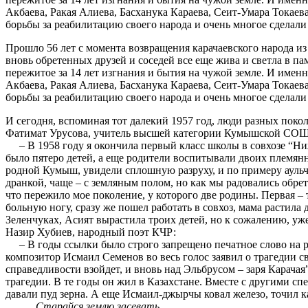
Акбаева, Ракая Алиева, Басханука Караева, Сеит-Умара Токаева
борьбы за реабилитацию своего народа и очень многое сделали 
Прошло 56 лет с момента возвращения карачаевского народа из 
вновь обретенных друзей и соседей все еще жива и светла в па
пережитое за 14 лет изгнания и бытия на чужой земле. И имен
Акбаева, Ракая Алиева, Басханука Караева, Сеит-Умара Токаева
борьбы за реабилитацию своего народа и очень многое сделали 
И сегодня, вспоминая тот далекий 1957 год, люди разных пок
Фатимат Урусова, учитель высшей категории Кумышской СОШ
– В 1958 году я окончила первый класс школы в совхозе “Ни
было пятеро детей, а еще родители воспитывали двоих племянн
родной Кумыш, увидели сплошную разруху, и по примеру аульча
дранкой, чаще – с земляным полом, но как мы радовались обрет
что пережило мое поколение, у которого две родины. Первая – 
больную ногу, сразу же пошел работать в совхоз, мама растила
Зеленчуках, Асият вырастила троих детей, но к сожалению, у
Назир Хубиев, народный поэт КЧР:
– В годы ссылки было строго запрещено печатное слово на р
композитор Исмаил Семенов во весь голос заявил о трагедии с
справедливости взойдет, и вновь над Эльбрусом – заря Карачая
трагедии. В те годы он жил в Казахстане. Вместе с другими с
давали пуд зерна. А еще Исмаил-джырчы ковал железо, точил ка
Старайся землю засевать