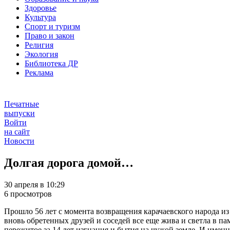
Здоровье
Культура
Спорт и туризм
Право и закон
Религия
Экология
Библиотека ДР
Реклама
Печатные
выпуски
Войти
на сайт
Новости
Долгая дорога домой…
30 апреля в 10:29
6 просмотров
Прошло 56 лет с момента возвращения карачаевского народа из 
вновь обретенных друзей и соседей все еще жива и светла в па
пережитое за 14 лет изгнания и бытия на чужой земле. И имен