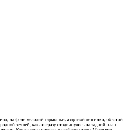
уеты, на фоне мелодий гармошки, азартной лезгинки, объятий
родной землей, как-то сразу отодвинулось на задний план
й жизни. Карачаевцы никогда не забудут имена Магомета