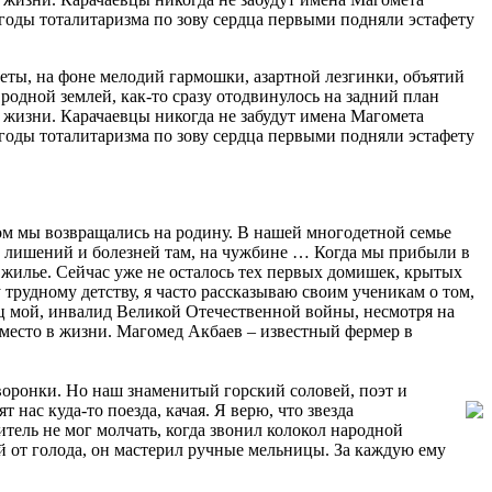
 годы тоталитаризма по зову сердца первыми подняли эстафету
уеты, на фоне мелодий гармошки, азартной лезгинки, объятий
родной землей, как-то сразу отодвинулось на задний план
й жизни. Карачаевцы никогда не забудут имена Магомета
 годы тоталитаризма по зову сердца первыми подняли эстафету
м мы возвращались на родину. В нашей многодетной семье
от лишений и болезней там, на чужбине … Когда мы прибыли в
 жилье. Сейчас уже не осталось тех первых домишек, крытых
трудному детству, я часто рассказываю своим ученикам о том,
тец мой, инвалид Великой Отечественной войны, несмотря на
е место в жизни. Магомед Акбаев – известный фермер в
оронки. Но наш знаменитый горский соловей, поэт и
т нас куда-то поезда, качая. Я верю, что звезда
итель не мог молчать, когда звонил колокол народной
ей от голода, он мастерил ручные мельницы. За каждую ему