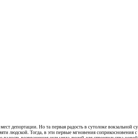
мест депортации. Но та первая радость в сутолоке вокзальной с
мяти людской. Тогда, в эти первые мгновения соприкосновения с 
но радость возвращения окрыляла людей для строительства ново