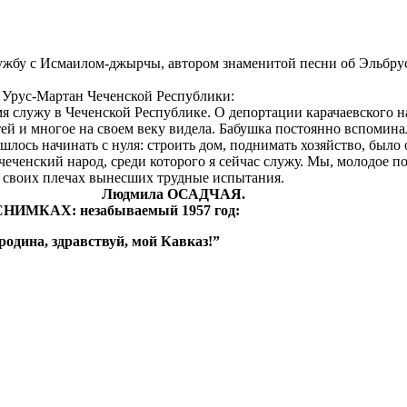
дружбу с Исмаилом-джырчы, автором знаменитой песни об Эльбрус
е Урус-Мартан Чеченской Республики:
я служу в Чеченской Республике. О депортации карачаевского н
ей и многое на своем веку видела. Бабушка постоянно вспоминал
шлось начинать с нуля: строить дом, поднимать хозяйство, было 
ченский народ, среди которого я сейчас служу. Мы, молодое по
а своих плечах вынесших трудные испытания.
САДЧАЯ.
мый 1957 год:
твуй, мой Кавказ!”