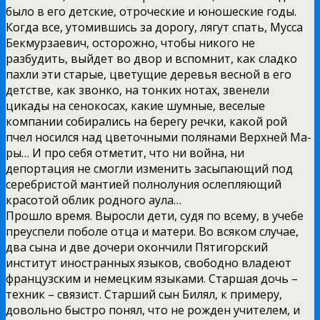
было в его детские, отроческие и юношеские годы.
Когда все, утомившись за дорогу, лягут спать, Мусса
Бекмурзаевич, осторожно, чтобы никого не
разбудить, выйдет во двор и вспомнит, как сладко
пахли эти старые, цветущие деревья весной в его
детстве, как звонко, на тонких нотах, звенели
цикады на сенокосах, какие шумные, веселые
компании собирались на берегу речки, какой рой
пчел носился над цветочными полянами Верхней Ма-
ры… И про себя отметит, что ни война, ни
депортация не смогли изменить засыпающий под
серебристой мантией полнолуния ослепляющий
красотой облик родного аула…
Прошло время. Выросли дети, судя по всему, в учебе
преуспели поболе отца и матери. Во всяком случае,
два сына и две дочери окончили Пятигорский
институт иностранных языков, свободно владеют
французским и немецким языками. Старшая дочь –
техник – связист. Старший сын Билял, к примеру,
довольно быстро понял, что не рожден учителем, и