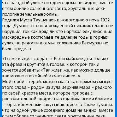
что на одной улице соседнего дома не видно, вместе
с тем обилие солнечного света, хрустальные реки,
пологие земельные холмы…
Родился Мусса Таушунаев в новогоднюю ночь 1922
года. Думаю, что новорожденный никаких планов не
нарушил, так как вряд ли кто наряжал елку либо шил
маскарадные костюмы в те далекие годы в горных
аулах, но радости в семье колхозника Бекмурзы не
было предела…
«Ты же выжил, солдат…» В эти майские дни только
эта фраза и крутится в голове, к которой так и
хочется добавить: «Так живи же, как можно дольше,
как можно спокойней и счастливее…»
Мой герой – герой, можно сказать, в прямом смысле
этого слова – родом из аула Верхняя Мара – редкого
по своей красоте места, которое природа с
расточительной щедростью одарила всеми благами
– горы, временами закутывающиеся в такие туманы,
что на одной улице соседнего дома не видно, вместе
с тем обилие солнечного света, хрустальные реки,