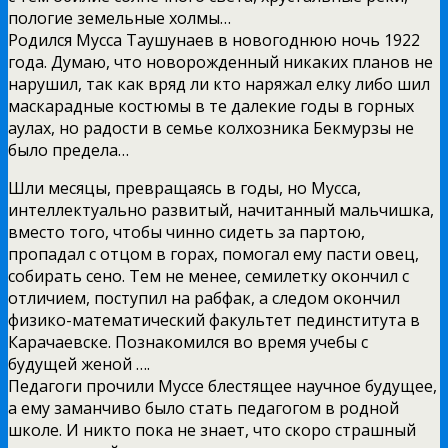
пологие земельные холмы…
Родился Мусса Таушунаев в новогоднюю ночь 1922
года. Думаю, что новорожденный никаких планов не
нарушил, так как вряд ли кто наряжал елку либо шил
маскарадные костюмы в те далекие годы в горных
аулах, но радости в семье колхозника Бекмурзы не
было предела…
Шли месяцы, превращаясь в годы, но Мусса,
интеллектуально развитый, начитанный мальчишка,
вместо того, чтобы чинно сидеть за партою,
пропадал с отцом в горах, помогал ему пасти овец,
собирать сено. Тем не менее, семилетку окончил с
отличием, поступил на рабфак, а следом окончил
физико-математический факультет пединститута в
Карачаевске. Познакомился во время учебы с
будущей женой ….
Педагоги прочили Муссе блестящее научное будущее,
а ему заманчиво было стать педагогом в родной
школе. И никто пока не знает, что скоро страшный