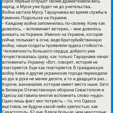
сорок первый оглушит своим драматизмом весь
народ, и Муссе уже будет не до учительства…
Война застала Муссу Таушунаева во время службы в
Каменно-Подольске на Украине.
– Каждому война запомнилась по-своему. Кому как
довелось, – вспоминает ветеран, – мне довелось
воевать на Украине. Именно на Украине, которая
сейчас полыхает в огне, ведя братоубийственную
войну, наши солдаты проявляли чудеса стойкости…
Человечность большого сердца, доброго ума
почувствовалась сразу, как только Таушунаев начал
вспоминать Украину: «Вот, говорят, история не
повторяется. Еще как повторяется. В гражданскую
войну Киев и другие украинские города переходили
из рук в руки не менее десяти, а то и двадцати раз…
Короче, вакханалия, которая имеет место ныне. Зато
в Великую Отечественную оборона Севастополя и
Одессы заставила многих вспомнить слово «чудо».
Один лишь факт мог потрясть – то, что Одесса
выстояла, не будучи какой-либо крепостью, как
Севастополь, 62 дня. Вдвое больше, чем некоторые