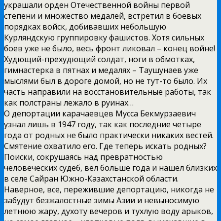
украшали орден Отечественной войны первой
степени и множество медалей, встретил в боевых
порядках войск, добивавших небольшую
Курляндскую группировку фашистов. Хотя сильных
боев уже не было, весь фронт ликовал – конец войне!
Худющий-прехудющий солдат, ноги в обмотках,
гимнастерка в пятнах и медалях – Таушунаев уже
мыслями был в дороге домой, но не тут-то было. Их
часть направили на восстановительные работы, так
как полстраны лежало в руинах…
О депортации карачаевцев Мусса Бекмурзаевич
узнал лишь в 1947 году, так как последние четыре
года от родных не было практически никаких вестей.
Смятение охватило его. Где теперь искать родных?
Поиски, сокрушаясь над превратностью
человеческих судеб, вел больше года и нашел близких
в селе Сайран Южно-Казахстанской области.
Наверное, все, пережившие депортацию, никогда не
забудут безжалостные зимы Азии и невыносимую
летнюю жару, духоту вечеров и тухлую воду арыков,