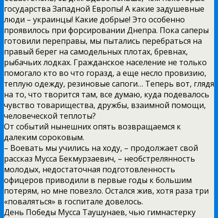
государства Западной Европы! А какие задушевные
люди – украинцы! Какие добрые! Это особенно
проявилось при форсировании Днепра. Пока саперы
готовили переправы, мы пытались перебраться на
правый берег на самодельных плотах, бревнах,
рыбачьих лодках. Гражданское население не только
помогало кто во что горазд, а еще несло провизию,
теплую одежду, резиновые сапоги… Теперь вот, глядя
на то, что творится там, все думаю, куда подевалось
чувство товарищества, дружбы, взаимной помощи,
человеческой теплоты?
От событий нынешних опять возвращаемся к
далеким сороковым.
– Воевать мы учились на ходу, – продолжает свой
рассказ Мусса Бекмурзаевич, – необстрелянность
молодых, недостаточная подготовленность
офицеров приводили в первые годы к большим
потерям, но мне повезло. Остался жив, хотя раза три
«поваляться» в госпитале довелось.
День Победы Мусса Таушунаев, чью гимнастерку