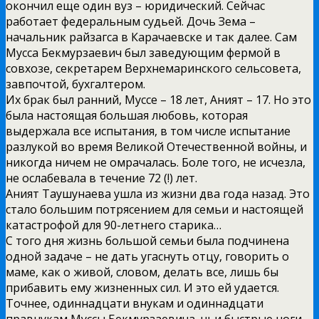
окончил еще один вуз – юридический. Сейчас
работает федеральным судьей. Дочь Зема –
начальник райзагса в Карачаевске и так далее. Сам
Мусса Бекмурзаевич был заведующим фермой в
совхозе, секретарем Верхнемаринского сельсовета,
завпочтой, бухгалтером.
Их брак был ранний, Муссе – 18 лет, Аният – 17. Но это
была настоящая большая любовь, которая
выдержала все испытания, в том числе испытание
разлукой во время Великой Отечественной войны, и
никогда ничем не омрачалась. Боле того, не исчезла,
не ослабевала в течение 72 (!) лет.
Аният Таушунаева ушла из жизни два года назад. Это
стало большим потрясением для семьи и настоящей
катастрофой для 90-летнего старика…
С того дня жизнь большой семьи была подчинена
одной задаче – не дать угаснуть отцу, говорить о
маме, как о живой, словом, делать все, лишь бы
прибавить ему жизненных сил. И это ей удается.
Точнее, одиннадцати внукам и одиннадцати
правнукам Муссы Бекмурзаевича, чьи быстрые ноги