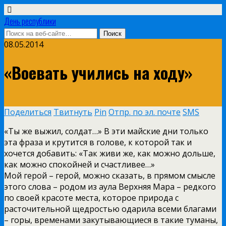
День республики
08.05.2014
«Воевать учились на ходу»
Поделиться
Твитнуть
Pin
Отпр. по эл. почте
SMS
«Ты же выжил, солдат…» В эти майские дни только
эта фраза и крутится в голове, к которой так и
хочется добавить: «Так живи же, как можно дольше,
как можно спокойней и счастливее…»
Мой герой – герой, можно сказать, в прямом смысле
этого слова – родом из аула Верхняя Мара – редкого
по своей красоте места, которое природа с
расточительной щедростью одарила всеми благами
– горы, временами закутывающиеся в такие туманы,