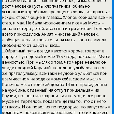
но самое главное – хлопковые поля, вымахавшие в
рост человека кусты хлопчатника, обильно
усыпанные коробками зреющего хлопка, и… красные
искры, стреляющие в глазах… Хлопок собирали все – и
стар, и мал. Не была исключением и семья Муссы –
жена и пятеро детей: два сына и три дочери. Тяжелей
всего приходилось Аният – чистейший человек,
любящая жена и трогательная мать – она не имела
свободного от работы часа…
…Обратный путь всегда кажется короче, говорят в
народе. Путь домой в мае 1957 года, показался Муссе
вечностью. При мыслях о том, что через неделю он
увидит родной Карачай, невольно улыбался, но тут
же прятал улыбку: все-таки неудобно улыбаться при
всем честном народе самому себе, своим мыслям…
Конечно же, отцовский дом за 14 лет, проведенных
на чужбине, отданный на откуп пришельцам из
Грузии, полностью сохраниться не мог, и все равно
Муссе не терпелось показать детям то, что от него
осталось. И он повел их по подворью, по запустелым
комнатам, показывая и рассказывая, что и как здесь