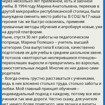
через несколько лет прилежной, хоть и заочной
учебы. В 1994 году Марина Анатольевна, переехав в
другой микрорайон республиканской столицы, была
вынуждена сменить место работы. В СОШ №17 наша
героиня так же быстро освоилась, применяя
привычные методы обучения и апробируя новые, уже
на другой платформе.
Ныне, спустя 30 лет работы на педагогическом
поприще, Марина Полешко – учитель высшей
категории. Она выпустила 8 классов, качественно
подготовив их для учебы в среднем школьном звене.
8 потоков «желторотых неоперившихся птенцов»-
первоклашек выросли и превратились во взрослых,
самостоятельных людей. Многие из них давно сами
родители.
– Всегда очень грустно расставаться с учениками,
ведь в них вложено столько труда, столько заботы и
любви. Мой главный принцип обучения –
индивидуальный подход к каждому, потому все мои
ученики так мне дороги. Честно скажу, для учителя
нет ничего более приятного, чем звонки и визиты