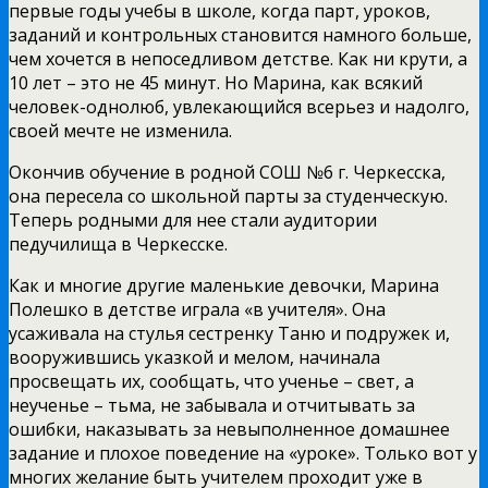
первые годы учебы в школе, когда парт, уроков,
заданий и контрольных становится намного больше,
чем хочется в непоседливом детстве. Как ни крути, а
10 лет – это не 45 минут. Но Марина, как всякий
человек-однолюб, увлекающийся всерьез и надолго,
своей мечте не изменила.
Окончив обучение в родной СОШ №6 г. Черкесска,
она пересела со школьной парты за студенческую.
Теперь родными для нее стали аудитории
педучилища в Черкесске.
Как и многие другие маленькие девочки, Марина
Полешко в детстве играла «в учителя». Она
усаживала на стулья сестренку Таню и подружек и,
вооружившись указкой и мелом, начинала
просвещать их, сообщать, что ученье – свет, а
неученье – тьма, не забывала и отчитывать за
ошибки, наказывать за невыполненное домашнее
задание и плохое поведение на «уроке». Только вот у
многих желание быть учителем проходит уже в