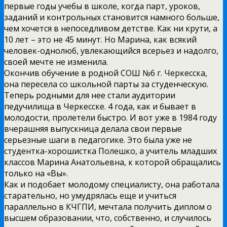
первые годы учебы в школе, когда парт, уроков,
заданий и контрольных становится намного больше,
чем хочется в непоседливом детстве. Как ни крути, а
10 лет – это не 45 минут. Но Марина, как всякий
человек-однолюб, увлекающийся всерьез и надолго,
своей мечте не изменила.
Окончив обучение в родной СОШ №6 г. Черкесска,
она пересела со школьной парты за студенческую.
Теперь родными для нее стали аудитории
педучилища в Черкесске. 4 года, как и бывает в
молодости, пролетели быстро. И вот уже в 1984 году
вчерашняя выпускница делала свои первые
серьезные шаги в педагогике. Это была уже не
студентка-хорошистка Полешко, а учитель младших
классов Марина Анатольевна, к которой обращались
только на «Вы».
Как и подобает молодому специалисту, она работала
старательно, но умудрялась еще и учиться
параллельно в КЧГПИ, мечтала получить диплом о
высшем образовании, что, собственно, и случилось