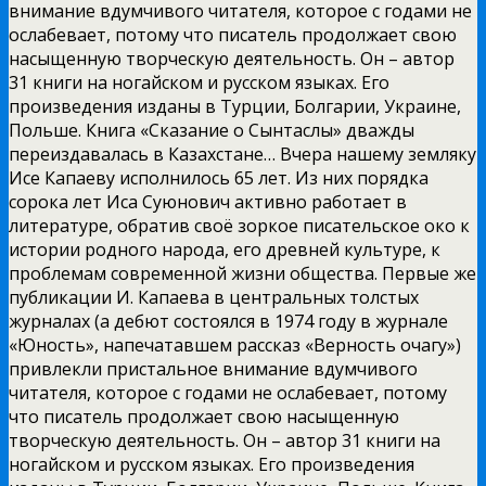
внимание вдумчивого читателя, которое с годами не
ослабевает, потому что писатель продолжает свою
насыщенную творческую деятельность. Он – автор
31 книги на ногайском и русском языках. Его
произведения изданы в Турции, Болгарии, Украине,
Польше. Книга «Сказание о Сынтаслы» дважды
переиздавалась в Казахстане… Вчера нашему земляку
Исе Капаеву исполнилось 65 лет. Из них порядка
сорока лет Иса Суюнович активно работает в
литературе, обратив своё зоркое писательское око к
истории родного народа, его древней культуре, к
проблемам современной жизни общества. Первые же
публикации И. Капаева в центральных толстых
журналах (а дебют состоялся в 1974 году в журнале
«Юность», напечатавшем рассказ «Верность очагу»)
привлекли пристальное внимание вдумчивого
читателя, которое с годами не ослабевает, потому
что писатель продолжает свою насыщенную
творческую деятельность. Он – автор 31 книги на
ногайском и русском языках. Его произведения