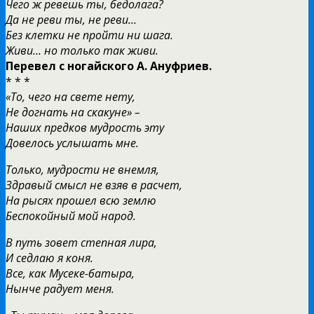
Чего ж ревешь ты, бедолага?
Да не реви ты, не реви…
Без клетки не пройти ни шага.
Живи… но только так живи.
Перевел с ногайского А. Ануфриев.
* * *
«То, чего на свете нету,
Не догнать на скакуне» –
Наших предков мудрость эту
Довелось услышать мне.
Только, мудрости не внемля,
Здравый смысл не взяв в расчет,
На рысях прошел всю землю
Беспокойный мой народ.
В путь зовет степная лира,
И седлаю я коня.
Все, как Мусеке-батыра,
Нынче радует меня.