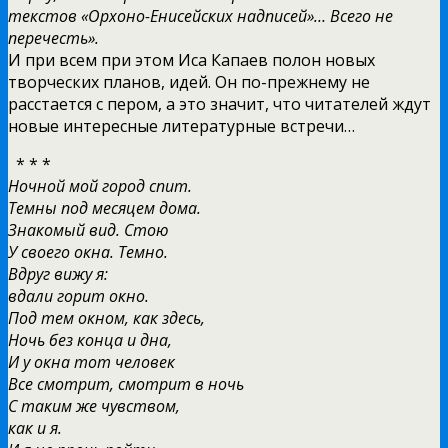
текстов «Орхоно-Енисейских надписей»… Всего не
перечесть».
И при всем при этом Иса Капаев полон новых
творческих планов, идей. Он по-прежнему не
расстается с пером, а это значит, что читателей ждут
новые интересные литературные встречи…
* * *
Ночной мой город спит.
Темны под месяцем дома.
Знакомый вид. Стою
У своего окна. Темно.
Вдруг вижу я:
вдали горит окно.
Под тем окном, как здесь,
Ночь без конца и дна,
И у окна тот человек
Все смотрит, смотрит в ночь
С таким же чувством,
как и я.