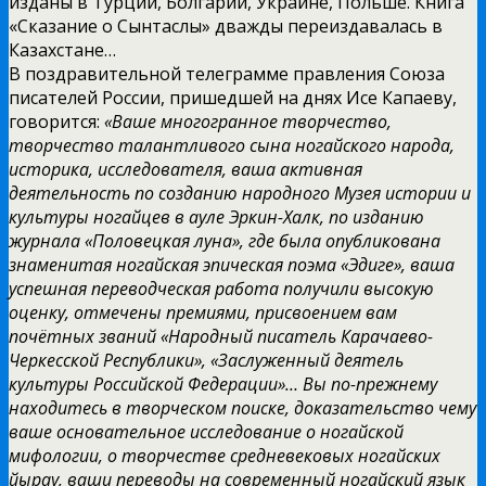
изданы в Турции, Болгарии, Украине, Польше. Книга
«Сказание о Сынтаслы» дважды переиздавалась в
Казахстане…
В поздравительной телеграмме правления Союза
писателей России, пришедшей на днях Исе Капаеву,
говорится:
«Ваше многогранное творчество,
творчество талантливого сына ногайского народа,
историка, исследователя, ваша активная
деятельность по созданию народного Музея истории и
культуры ногайцев в ауле Эркин-Халк, по изданию
журнала «Половецкая луна», где была опубликована
знаменитая ногайская эпическая поэма «Эдиге», ваша
успешная переводческая работа получили высокую
оценку, отмечены премиями, присвоением вам
почётных званий «Народный писатель Карачаево-
Черкесской Республики», «Заслуженный деятель
культуры Российской Федерации»… Вы по-прежнему
находитесь в творческом поиске, доказательство чему
ваше основательное исследование о ногайской
мифологии, о творчестве средневековых ногайских
йырау, ваши переводы на современный ногайский язык