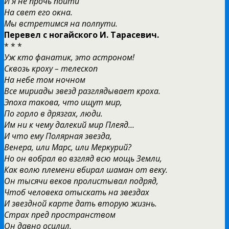
И я не прочь пойти
На свет его окна.
Мы встретимся на полпути.
Перевел с ногайского И. Тарасевич.
* * *
Уж кто фанатик, это астроном!
Сквозь кроху – телескоп
На небе том ночном
Все мириады звезд разглядывает кроха.
Эпоха такова, что ищут мир,
По горло в дрязгах, люди.
Им ни к чему далекий мир Плеяд…
И что ему Полярная звезда,
Венера, или Марс, или Меркурий?
Но он вобрал во взгляд всю мощь Земли,
Как волю племени вбирал шаман от веку.
Он тысячи веков пролистывал подряд,
Чтоб человека отыскать на звездах
И звездной карте дать вторую жизнь.
Страх пред пространством
Он давно осилил,