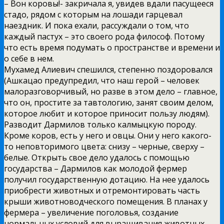
– Вон коровы!- закричала я, увидев вдали пасущееся
стадо, рядом с которым на лошади гарцевал
наездник. И пока ехали, рассуждали о том, что
каждый пастух – это своего рода философ. Потому
что есть время подумать о пространстве и времени и
о себе в нем.
Мухамед Алиевич спешился, степенно поздоровался
(Ашкацао предупредил, что наш герой – человек
малоразговорчивый, но разве в этом дело – главное,
что он, простите за тавтологию, занят своим делом,
которое любит и которое приносит пользу людям).
Разводит Дармилов только калмыцкую породу.
Кроме коров, есть у него и овцы. Они у него какого-
то неповторимого цвета: снизу – черные, сверху –
белые. Открыть свое дело удалось с помощью
государства – Дармилов как молодой фермер
получил государственную дотацию. На нее удалось
приобрести животных и отремонтировать часть
крыши животноводческого помещения. В планах у
фермера – увеличение поголовья, создание
нормальных условий для выращивания животных.