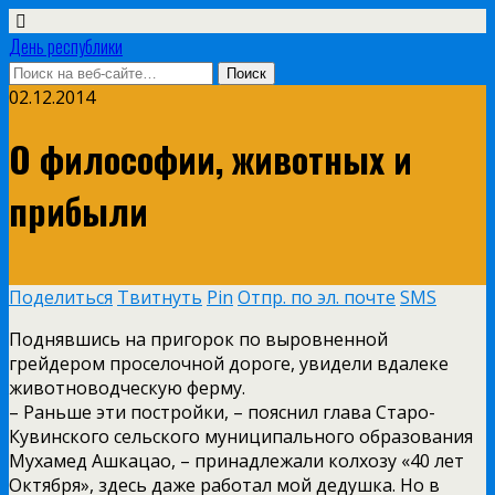
День республики
02.12.2014
О философии, животных и
прибыли
Поделиться
Твитнуть
Pin
Отпр. по эл. почте
SMS
Поднявшись на пригорок по выровненной
грейдером проселочной дороге, увидели вдалеке
животноводческую ферму.
– Раньше эти постройки, – пояснил глава Старо-
Кувинского сельского муниципального образования
Мухамед Ашкацао, – принадлежали колхозу «40 лет
Октября», здесь даже работал мой дедушка. Но в