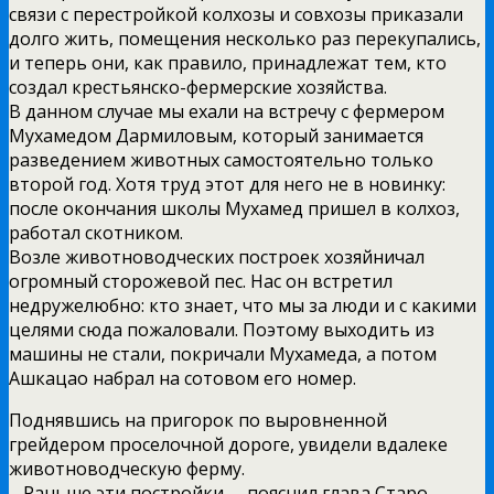
связи с перестройкой колхозы и совхозы приказали
долго жить, помещения несколько раз перекупались,
и теперь они, как правило, принадлежат тем, кто
создал крестьянско-фермерские хозяйства.
В данном случае мы ехали на встречу с фермером
Мухамедом Дармиловым, который занимается
разведением животных самостоятельно только
второй год. Хотя труд этот для него не в новинку:
после окончания школы Мухамед пришел в колхоз,
работал скотником.
Возле животноводческих построек хозяйничал
огромный сторожевой пес. Нас он встретил
недружелюбно: кто знает, что мы за люди и с какими
целями сюда пожаловали. Поэтому выходить из
машины не стали, покричали Мухамеда, а потом
Ашкацао набрал на сотовом его номер.
Поднявшись на пригорок по выровненной
грейдером проселочной дороге, увидели вдалеке
животноводческую ферму.
– Раньше эти постройки, – пояснил глава Старо-