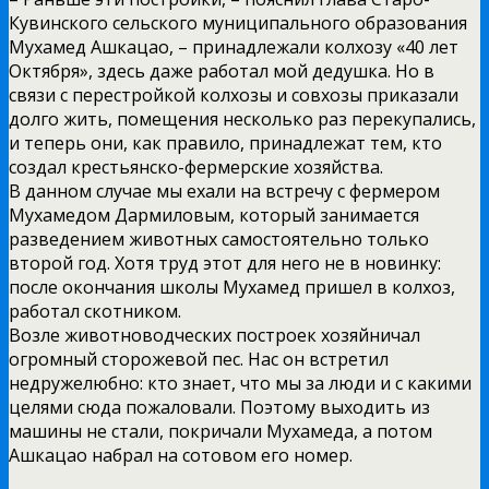
Кувинского сельского муниципального образования
Мухамед Ашкацао, – принадлежали колхозу «40 лет
Октября», здесь даже работал мой дедушка. Но в
связи с перестройкой колхозы и совхозы приказали
долго жить, помещения несколько раз перекупались,
и теперь они, как правило, принадлежат тем, кто
создал крестьянско-фермерские хозяйства.
В данном случае мы ехали на встречу с фермером
Мухамедом Дармиловым, который занимается
разведением животных самостоятельно только
второй год. Хотя труд этот для него не в новинку:
после окончания школы Мухамед пришел в колхоз,
работал скотником.
Возле животноводческих построек хозяйничал
огромный сторожевой пес. Нас он встретил
недружелюбно: кто знает, что мы за люди и с какими
целями сюда пожаловали. Поэтому выходить из
машины не стали, покричали Мухамеда, а потом
Ашкацао набрал на сотовом его номер.