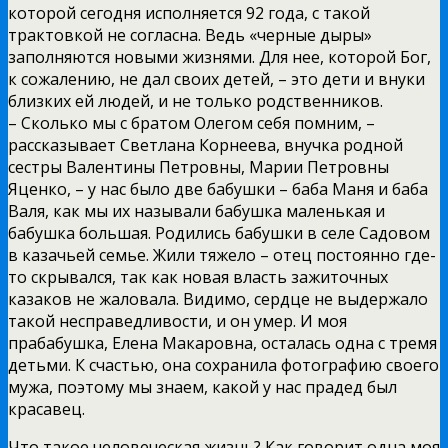
которой сегодня исполняется 92 года, с такой
трактовкой не согласна. Ведь «черные дыры»
заполняются новыми жизнями. Для нее, которой Бог,
к сожалению, не дал своих детей, – это дети и внуки
близких ей людей, и не только родственников.
– Сколько мы с братом Олегом себя помним, –
рассказывает Светлана Корнеева, внучка родной
сестры Валентины Петровны, Марии Петровны
Яценко, – у нас было две бабушки – баба Маня и баба
Валя, как мы их называли бабушка маленькая и
бабушка большая. Родились бабушки в селе Садовом
в казачьей семье. Жили тяжело – отец постоянно где-
то скрывался, так как новая власть зажиточных
казаков не жаловала. Видимо, сердце не выдержало
такой несправедливости, и он умер. И моя
прабабушка, Елена Макаровна, осталась одна с тремя
детьми. К счастью, она сохранила фотографию своего
мужа, поэтому мы знаем, какой у нас прадед был
красавец.
Что такое человеческая жизнь? Как говорит одна моя