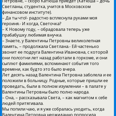
Петровне, – скоро Катюша приедет (Катюша – дочь
Светланы, студентка, учится в Московском
финансовом институте).
– Да ты что!- радостно всплеснула руками моя
героиня.- И когда, Светочка?
– К Новому году, – обрадовала теперь уже
прабабушку любимая внучка.
– Знаете, у Валентины Петровны великолепная
память, – продолжала Светлана.- Ей частенько
звонит ее подруга Валентина Ивановна, с которой
они полсотни лет назад работали в горкоме, и они
сыплют фамилиями, вспоминают события того
времени, как будто это было вчера.
Лет десять назад Валентина Петровна заболела и ее
положили в больницу. Родные, которые пришли ее
проведать, были в полном изумлении – в палате у
Валентины Петровны было полно народа.
– Она, – рассказывала Света, – как магнитом к себе
людей притягивала.
Мы попили чаю, и я уже собралась уходить, когда
Валентина Петровна неожиданно попросила