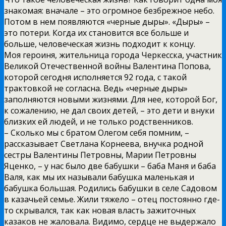
знакомая: вначале – это огромное безбрежное небо.
Потом в нем появляются «черные дыры». «Дыры» –
это потери. Когда их становится все больше и
больше, человеческая жизнь подходит к концу.
Моя героиня, жительница города Черкесска, участник
Великой Отечественной войны Валентина Попова,
которой сегодня исполняется 92 года, с такой
трактовкой не согласна. Ведь «черные дыры»
заполняются новыми жизнями. Для нее, которой Бог,
к сожалению, не дал своих детей, – это дети и внуки
близких ей людей, и не только родственников.
– Сколько мы с братом Олегом себя помним, –
рассказывает Светлана Корнеева, внучка родной
сестры Валентины Петровны, Марии Петровны
Яценко, – у нас было две бабушки – баба Маня и баба
Валя, как мы их называли бабушка маленькая и
бабушка большая. Родились бабушки в селе Садовом
в казачьей семье. Жили тяжело – отец постоянно где-
то скрывался, так как новая власть зажиточных
казаков не жаловала. Видимо, сердце не выдержало