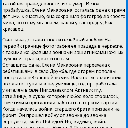
такой несправедливости, и он умер. И моя
прабабушка, Елена Макаровна, осталась одна с тремя
детьми. К счастью, она сохранила фотографию своего
мужа, поэтому мы знаем, какой у нас прадед был
красавец.
Светлана достала с полки семейный альбом. На
первой странице фотография ее прадеда в черкеске,
с такими же бравыми воинами-защитниками южных
рубежей страны, как и он сам.
Оставшись одна, Елена Макаровна переехала с
ребятишками в село Дружба, где с горем пополам
построила небольшой домик. Валя после окончания
школы поступила в педучилище, год проработала
учителем в селе Николаевском. Активистку,
затейницу, в руках которой любое дело спорилось,
заметили и пригласили работать в горком партии.
Когда началась война, старшего брата призвали на
фронт. Он прошел войну от звонка до звонка,
вернулся домой с Победой. Но, видимо, война
подорвала его силы – Николай Петрович умер в