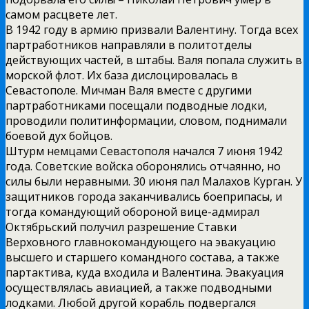
самом расцвете лет.
В 1942 году в армию призвали Валентину. Тогда всех
партработников направляли в политотделы
действующих частей, в штабы. Валя попала служить в
морской флот. Их база дислоцировалась в
Севастополе. Мичман Валя вместе с другими
партработниками посещали подводные лодки,
проводили политинформации, словом, поднимали
боевой дух бойцов.
Штурм немцами Севастополя начался 7 июня 1942
года. Советские войска оборонялись отчаянно, но
силы были неравными. 30 июня пал Малахов Курган. У
защитников города заканчивались боеприпасы, и
тогда командующий обороной вице-адмирал
Октябрьский получил разрешение Ставки
Верховного главнокомандующего на эвакуацию
высшего и старшего командного состава, а также
партактива, куда входила и Валентина. Эвакуация
осуществлялась авиацией, а также подводными
лодками. Любой другой корабль подвергался