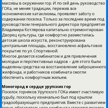
массивы в окружении гор. И по сей день руководство
ГОКа, не меняя традиции, пережив все
экономические катаклизмы, проявляет заботу о
содержании поселка. Только за последнее время под
руководством генерального директора предприятия
Владимира Котлярова капитально отремонтирован
Дворец культуры, где комфортно разместилась
детская школа искусств, реконструирована
центральная площадь, восстановлено асфальтовое
покрытие по ул. Спортивной.
Многое делается комбинатом и для привлечения
молодых и перспективных кадров – для этого были
выделены средства на восстановление заброшенного
жилфонда, и работников комбината смогли
обеспечить комфортным жильем.
Моногород в сердце урупских гор
Поселок горняков Урупского ГОКа имеет счастливую
судьбу, поскольку изначально был под крылом
градообразующего предприятия. Вместе с развитием
горно-обогатительного комбината строился поселок