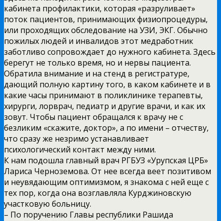
кабинета профилактики, которая «разруливает»
поток пациентов, принимающих физиопроцедуры,
или проходящих обследование на УЗИ, ЭКГ. Обычно
пожилых людей и инвалидов этот медработник
заботливо сопровождает до нужного кабинета. Здесь
берегут не только время, но и нервы пациента.
Обратила внимание и на стенд в регистратуре,
дающий полную картину того, в каком кабинете и в
какие часы принимают в поликлинике терапевты,
хирурги, лорврач, педиатр и другие врачи, и как их
зовут. Чтобы пациент обращался к врачу не с
безликим «скажите, доктор», а по имени – отчеству,
что сразу же незримо устанавливает
психологический контакт между ними.
К нам подошла главный врач РГБУЗ «Урупская ЦРБ»
Лариса Черноземова. От нее всегда веет позитивом
и неувядающим оптимизмом, я знакома с ней еще с
тех пор, когда она возглавляла Курджиновскую
участковую больницу.
– По поручению Главы республики Рашида