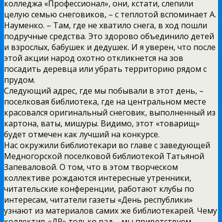
колледжа «Профессионал», они, кстати, слепили
целую семью снеговиков, – с теплотой вспоминает А.
Науменко. – Там, где не хватило снега, в ход пошли
подручные средства. Это здорово объединило детей
и взрослых, бабушек и дедушек. И я уверен, что после
этой акции народ охотно откликнется на зов
посадить деревца или убрать территорию рядом с
прудом.
Следующий адрес, где мы побывали в этот день, –
поселковая библиотека, где на центральном месте
красовался оригинальный снеговик, выполненный из
картона, ваты, мишуры. Видимо, этот «товарищ»
будет отмечен как лучший на конкурсе.
Нас окружили библиотекари во главе с заведующей
Медногорской поселковой библиотекой Татьяной
Запеваловой. О том, что в этом творческом
коллективе рождаются интересные утренники,
читательские конференции, работают клубы по
интересам, читатели газеты «День республики»
узнают из материалов самих же библиотекарей. Чему
коллектив «ДР» только рад – мы приветствуем