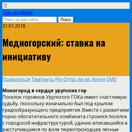
День республики
31.01.2018
Медногорский: ставка на
инициативу
Поделиться
Твитнуть
Pin
Отпр. по эл. почте
SMS
Моногород в сердце урупских гор
Поселок горняков Урупского ГОКа имеет счастливую
судьбу, поскольку изначально был под крылом
градообразующего предприятия. Вместе с развитием
горно-обогатительного комбината строился поселок
с городской инфраструктурой, удачно вписавшийся в
расступившиеся по воле первопроходцев лесные