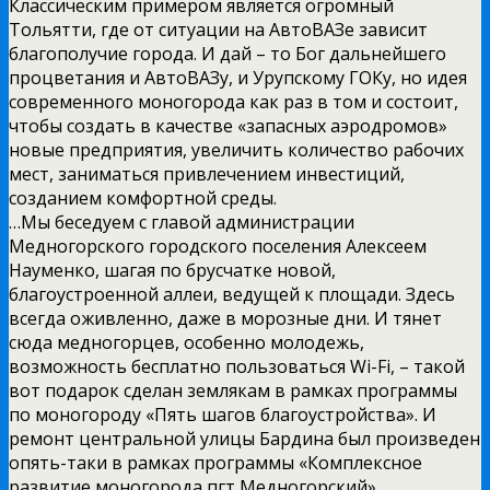
Классическим примером является огромный
Тольятти, где от ситуации на АвтоВАЗе зависит
благополучие города. И дай – то Бог дальнейшего
процветания и АвтоВАЗу, и Урупскому ГОКу, но идея
современного моногорода как раз в том и состоит,
чтобы создать в качестве «запасных аэродромов»
новые предприятия, увеличить количество рабочих
мест, заниматься привлечением инвестиций,
созданием комфортной среды.
…Мы беседуем с главой администрации
Медногорского городского поселения Алексеем
Науменко, шагая по брусчатке новой,
благоустроенной аллеи, ведущей к площади. Здесь
всегда оживленно, даже в морозные дни. И тянет
сюда медногорцев, особенно молодежь,
возможность бесплатно пользоваться Wi-Fi, – такой
вот подарок сделан землякам в рамках программы
по моногороду «Пять шагов благоустройства». И
ремонт центральной улицы Бардина был произведен
опять-таки в рамках программы «Комплексное
развитие моногорода пгт Медногорский».