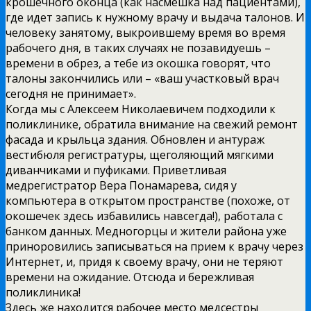
крошечного оконца (как насмешка над пациентами),
где идет запись к нужному врачу и выдача талонов. И
человеку занятому, выкроившему время во время
рабочего дня, в таких случаях не позавидуешь –
времени в обрез, а тебе из окошка говорят, что
талоны закончились или – «ваш участковый врач
сегодня не принимает».
Когда мы с Алексеем Николаевичем подходили к
поликлинике, обратила внимание на свежий ремонт
фасада и крыльца здания. Обновлен и антураж
вестибюля регистратуры, щеголяющий мягкими
диванчиками и пуфиками. Приветливая
медрегистратор Вера Понамарева, сидя у
компьютера в открытом пространстве (похоже, от
окошечек здесь избавились навсегда!), работала с
банком данных. Медногорцы и жители района уже
приноровились записываться на прием к врачу через
Интернет, и, придя к своему врачу, они не теряют
времени на ожидание. Отсюда и бережливая
поликлиника!
Здесь же находится рабочее место медсестры