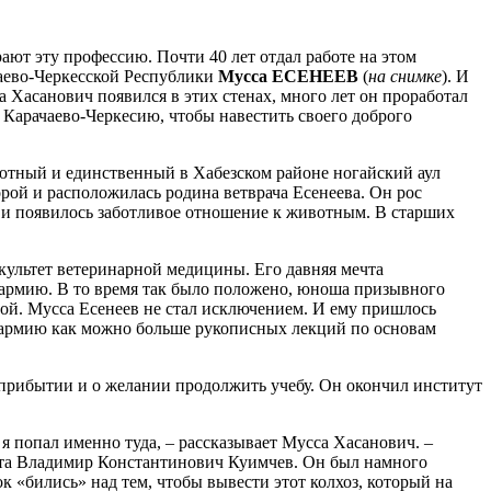
ют эту профессию. Почти 40 лет отдал работе на этом
аево-Черкесской Республики
Мусса ЕСЕНЕЕВ
(
на снимке
). И
са Хасанович появился в этих стенах, много лет он проработал
 Карачаево-Черкесию, чтобы навестить своего доброго
уютный и единственный в Хабезском районе ногайский аул
орой и расположилась родина ветврача Есенеева. Он рос
 и появилось заботливое отношение к животным. В старших
культет ветеринарной медицины. Его давняя мечта
в армию. В то время так было положено, юноша призывного
иной. Мусса Есенеев не стал исключением. И ему пришлось
 в армию как можно больше рукописных лекций по основам
м прибытии и о желании продолжить учебу. Он окончил институт
я попал именно туда, – рассказывает Мусса Хасанович. –
арта Владимир Константинович Куимчев. Он был намного
к «бились» над тем, чтобы вывести этот колхоз, который на