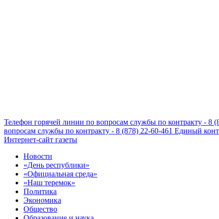
Телефон горячей линии по вопросам службы по контракту - 8 (
вопросам службы по контракту - 8 (878) 22-60-461
Единый конта
Интернет-сайт газеты
Новости
«День республики»
«Официальная среда»
«Наш теремок»
Политика
Экономика
Общество
Образование и наука