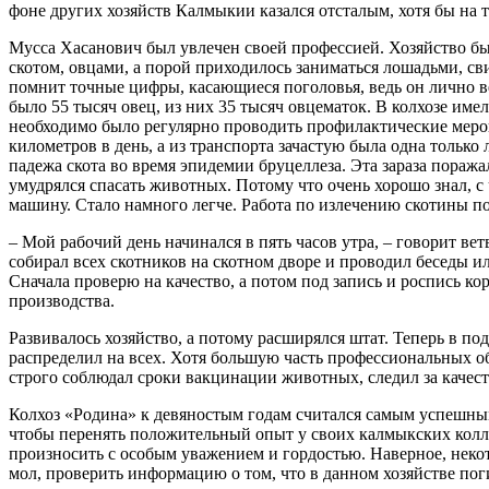
фоне других хозяйств Калмыкии казался отсталым, хотя бы на 
Мусса Хасанович был увлечен своей профессией. Хозяйство бы
скотом, овцами, а порой приходилось заниматься лошадьми, св
помнит точные цифры, касающиеся поголовья, ведь он лично ве
было 55 тысяч овец, из них 35 тысяч овцематок. В колхозе име
необходимо было регулярно проводить профилактические мероп
километров в день, а из транспорта зачастую была одна только
падежа скота во время эпидемии бруцеллеза. Эта зараза поража
умудрялся спасать животных. Потому что очень хорошо знал, с 
машину. Стало намного легче. Работа по излечению скотины п
– Мой рабочий день начинался в пять часов утра, – говорит вет
собирал всех скотников на скотном дворе и проводил беседы ил
Сначала проверю на качество, а потом под запись и роспись к
производства.
Развивалось хозяйство, а потому расширялся штат. Теперь в по
распределил на всех. Хотя большую часть профессиональных об
строго соблюдал сроки вакцинации животных, следил за качест
Колхоз «Родина» к девяностым годам считался самым успешны
чтобы перенять положительный опыт у своих калмыкских коллег
произносить с особым уважением и гордостью. Наверное, некото
мол, проверить информацию о том, что в данном хозяйстве по