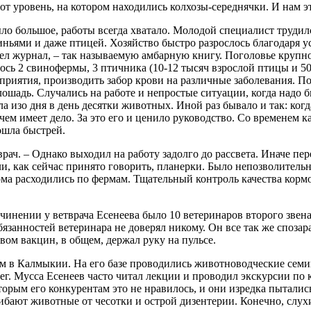
тот уровень, на котором находились колхозы-середнячки. И нам 
ло большое, работы всегда хватало. Молодой специалист трудил
иньями и даже птицей. Хозяйство быстро разрослось благодаря 
л журнал, – так называемую амбарную книгу. Поголовье крупного
лось 2 свинофермы, 3 птичника (10-12 тысяч взрослой птицы и 5
риятия, производить забор крови на различные заболевания. П
 лошадь. Случались на работе и непростые ситуации, когда надо
ла изо дня в день десятки животных. Иной раз бывало и так: ког
чем имеет дело. За это его и ценило руководство. Со временем 
ошла быстрей.
врач. – Однако выходил на работу задолго до рассвета. Иначе пер
и, как сейчас принято говорить, планерки. Было непозволительн
орма расходились по фермам. Тщательный контроль качества кор
дчинении у ветврача Есенеева было 10 ветеринаров второго звена
язанностей ветеринара не доверял никому. Он все так же спозар
вом вакцин, в общем, держал руку на пульсе.
м в Калмыкии. На его базе проводились животноводческие семи
. Мусса Есенеев часто читал лекции и проводил экскурсии по ко
рым его конкурентам это не нравилось, и они изредка пытались 
гибают животные от чесотки и острой дизентерии. Конечно, слу