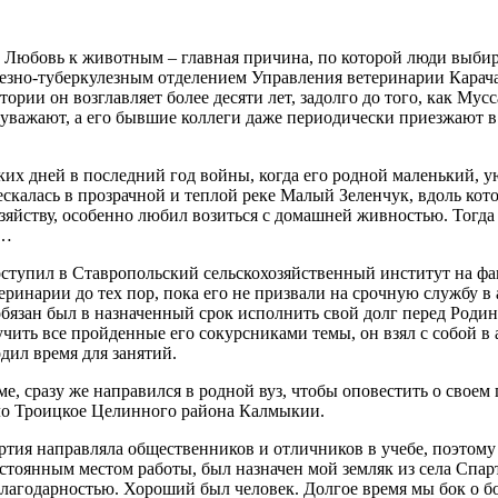
 Любовь к животным – главная причина, по которой люди выбира
езно-туберкулезным отделением Управления ветеринарии Карач
ории он возглавляет более десяти лет, задолго до того, как Мус
 уважают, а его бывшие коллеги даже периодически приезжают в
их дней в последний год войны, когда его родной маленький, 
ескалась в прозрачной и теплой реке Малый Зеленчук, вдоль кот
яйству, особенно любил возиться с домашней живностью. Тогда
м…
ступил в Ставропольский сельскохозяйственный институт на фа
еринарии до тех пор, пока его не призвали на срочную службу 
, обязан был в назначенный срок исполнить свой долг перед Род
зучить все пройденные его сокурсниками темы, он взял с собой
дил время для занятий.
ме, сразу же направился в родной вуз, чтобы оповестить о свое
ело Троицкое Целинного района Калмыкии.
тия направляла общественников и отличников в учебе, поэтому 
остоянным местом работы, был назначен мой земляк из села Сп
благодарностью. Хороший был человек. Долгое время мы бок о бо