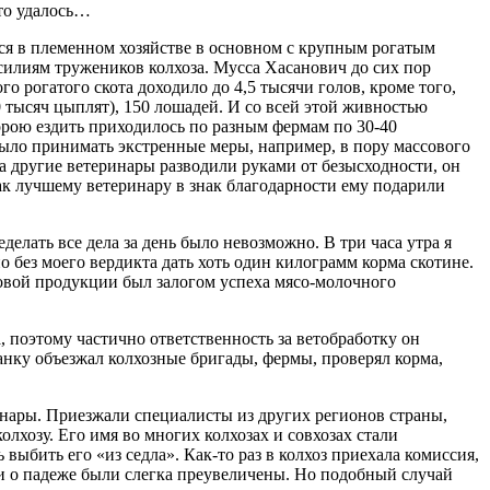
это удалось…
ся в племенном хозяйстве в основном с крупным рогатым
усилиям тружеников колхоза. Мусса Хасанович до сих пор
 рогатого скота доходило до 4,5 тысячи голов, кроме того,
0 тысяч цыплят), 150 лошадей. И со всей этой живностью
орою ездить приходилось по разным фермам по 30-40
 было принимать экстренные меры, например, в пору массового
да другие ветеринары разводили руками от безысходности, он
как лучшему ветеринару в знак благодарности ему подарили
еделать все дела за день было невозможно. В три часа утра я
о без моего вердикта дать хоть один килограмм корма скотине.
мовой продукции был залогом успеха мясо-молочного
, поэтому частично ответственность за ветобработку он
анку объезжал колхозные бригады, фермы, проверял корма,
нары. Приезжали специалисты из других регионов страны,
лхозу. Его имя во многих колхозах и совхозах стали
выбить его «из седла». Как-то раз в колхоз приехала комиссия,
хи о падеже были слегка преувеличены. Но подобный случай