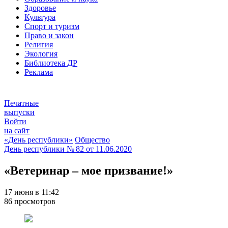
Здоровье
Культура
Спорт и туризм
Право и закон
Религия
Экология
Библиотека ДР
Реклама
Печатные
выпуски
Войти
на сайт
«День республики»
Общество
День республики
№ 82 от
11.06.2020
«Ветеринар – мое призвание!»
17 июня в 11:42
86 просмотров