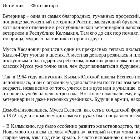
Источник —
Фото автора
Ветеринар – одна из самых благородных, гуманных профессий.
поприще заслуженный ветеринар России, заведующий бруцелл
хотя данное отделение в республиканской ветеринарной лаборат
ветврачом в Республике Калмыкия. Там его до сих пор помнят,
товарища, мудрого наставника и просто друга…
Мусса Хасанович родился в один из прекрасных теплых июльск
Кызыл-Юрт утопал в цветах. А местная детвора резвилась и пл
послушным и благодарным ребенком, помогал родителям по хоз
классах Мусса уже точно знал, чем будет заниматься в будуще
Так, в 1964 году выпускник Кызыл-Юртской школы Есенеев по
исполнилась, и он с огромным удовольствием постигал азы вет
возраста, независимо от того, учится он в вузе или в училище
отсрочить учебу на целых три года. Но это не помешало ему и
ветеринарии и даже несколько учебников. Будучи в армии, нахо
Демобилизовавшись, Мусса Есенеев, как есть в солдатской фор
в 1972 году и с красным дипломом в руках был направлен в с
– В Калмыкию, где было особенно развито животноводство, пар
Новым зоотехником колхоза «Родина», который и стал моим п
старше меня, взял под свое крыло. Я часто вспоминаю о нем с 