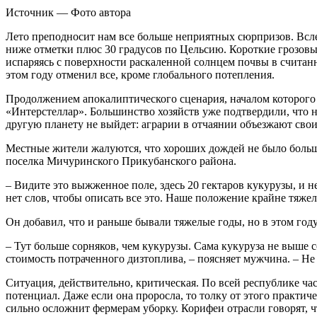
Источник —
Фото автора
Лето преподносит нам все больше неприятных сюрпризов. Вслед
ниже отметки плюс 30 градусов по Цельсию. Короткие грозовые
испаряясь с поверхности раскаленной солнцем почвы в считанн
этом году отменил все, кроме глобального потепления.
Продолжением апокалиптического сценария, началом которого с
«Интерстеллар». Большинство хозяйств уже подтвердили, что не
другую планету не выйдет: аграрии в отчаянии объезжают свои 
Местные жители жалуются, что хороших дождей не было больше
поселка Мичуринского Прикубанского района.
– Видите это выжженное поле, здесь 20 гектаров кукурузы, и не
нет слов, чтобы описать все это. Наше положение крайне тяжел
Он добавил, что и раньше бывали тяжелые годы, но в этом году
– Тут больше сорняков, чем кукурузы. Сама кукуруза не выше с
стоимость потраченного дизтоплива, – поясняет мужчина. – Не 
Ситуация, действительно, критическая. По всей республике час
потенциал. Даже если она проросла, то толку от этого практи
сильно осложнит фермерам уборку. Корифеи отрасли говорят, ч