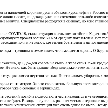
 за пандемией коронавируса и обвалом курса нефти в Россию пр
 ливни последней декады уже не в состоянии что-либо изменить
ые минуты. Специалисты расходятся в оценках, но ясно главное:
тал COVID-19, стала ситуация в сельском хозяйстве Карачаево-
дополучат урожая больше 50% от средних показателей. Вот тольк
засохшие поля и не знают, где теперь брать деньги на погашение
 года – трещины в земле такие, что вмещается ладонь. О бедс
 скажешь, да? Дождей совсем не было, а жара стоит 35-40 градус
ое. Не знаю, как быть дальше. Ведь мне даже нечем заплатить люд
 ситуация совсем неутешительная. По его словам, уборочных ком
орока сантиметров. За всю свою жизнь, большую часть которой я
говоря уже о семенах и гербицидах.
ть растений погибла полностью, а часть находится в угнетенном 
чески не будет. Всходы получились рваные: местами зерновые вы
то такой критической ситуации уже очень давно не было. Всему 