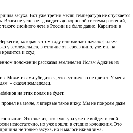
ишла засуха. Вот уже третий месяц температура не опускается
. Влага не успевает доходить до корневой системы растений,
 такого знойного лета в России не было давно. Карантин в
Черкесии, которая в этом году напоминает начало фильма
о у земледельцев, в отличие от героев кино, улететь на
 кредитов и ссуд.
твенном положении рассказал земледелец Ислам Аджиев из
ов. Можете сами убедиться, что тут ничего не цветет. У меня
ям, – сказал земледелец.
байнов на этих полях не будет.
 провел на земле, я впервые такое вижу. Мы не покроем даже
состоянии. Это значит, что культура уже не войдет в свой
росли недостаточно, но уже вошли в стадию колошения. Это
причина не только засуха, но и малоснежная зима.