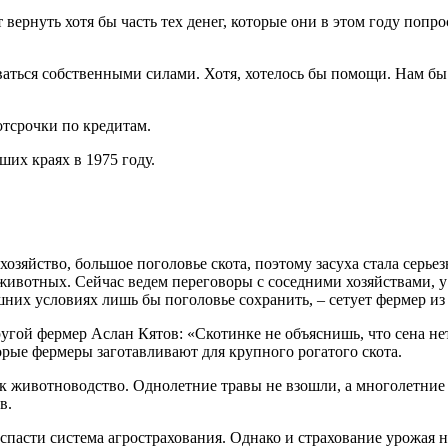
 вернуть хотя бы часть тех денег, которые они в этом году попро
ваться собственными силами. Хотя, хотелось бы помощи. Нам бы к
отсрочки по кредитам.
ших краях в 1975 году.
хозяйство, большое поголовье скота, поэтому засуха стала серь
животных. Сейчас ведем переговоры с соседними хозяйствами, у
шних условиях лишь бы поголовье сохранить, – сетует фермер и
угой фермер Аслан Кятов: «Скотинке не объяснишь, что сена нет,
орые фермеры заготавливают для крупного рогатого скота.
ак животноводство. Однолетние травы не взошли, а многолетние 
в.
спасти система агрострахования. Однако и страхование урожая н