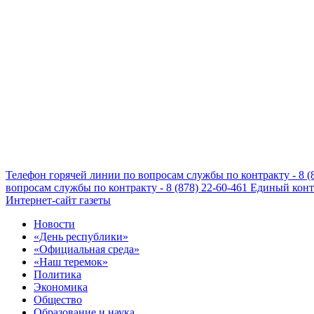
Телефон горячей линии по вопросам службы по контракту - 8 (
вопросам службы по контракту - 8 (878) 22-60-461
Единый конта
Интернет-сайт газеты
Новости
«День республики»
«Официальная среда»
«Наш теремок»
Политика
Экономика
Общество
Образование и наука