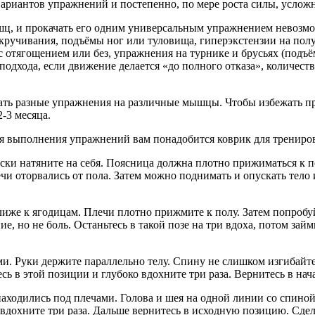
ариантов упражнений и постепенно, по мере роста силы, усложн
шц, и прокачать его одним универсальным упражнением невозмо
скручивания, подъёмы ног или туловища, гиперэкстензии на пол
отягощением или без, упражнения на турнике и брусьях (подъём
одхода, если движение делается «до полного отказа», количеств
ть разные упражнения на различные мышцы. Чтобы избежать пр
-3 месяца.
ля выполнения упражнений вам понадобится коврик для трениро
носки натяните на себя. Поясница должна плотно прижиматься к 
чи оторвались от пола. Затем можно поднимать и опускать тело 
лиже к ягодицам. Плечи плотно прижмите к полу. Затем попробуйт
е, но не боль. Останьтесь в такой позе на три вдоха, потом за
ми. Руки держите параллельно телу. Спину не слишком изгибайт
есь в этой позиции и глубоко вдохните три раза. Вернитесь в на
и находились под плечами. Голова и шея на одной линии со спи
 вдохните три раза. Дальше вернитесь в исходную позицию. Сдел