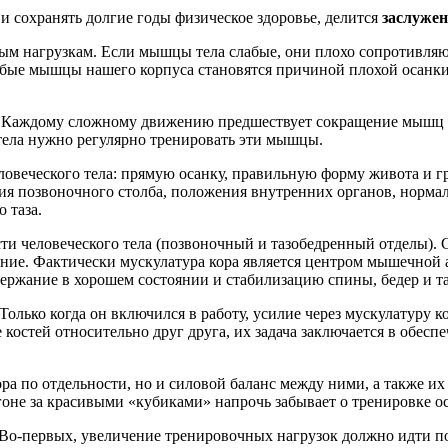
и сохранять долгие годы физическое здоровье, делится
заслуже
м нагрузкам. Если мышцы тела слабые, они плохо сопротивляютс
лабые мышцы нашего корпуса становятся причиной плохой осанк
. Каждому сложному движению предшествует сокращение мышц ко
ела нужно регулярно тренировать эти мышцы.
веческого тела: прямую осанку, правильную форму живота и гру
ция позвоночного столба, положения внутренних органов, норма
 таза.
ти человеческого тела (позвоночный и тазобедренный отделы). 
ение. Фактически мускулатура кора является центром мышечной 
держание в хорошем состоянии и стабилизацию спины, бедер и та
Только когда он включился в работу, усилие через мускулатуру к
стей относительно друг друга, их задача заключается в обеспеч
а по отдельности, но и силовой баланс между ними, а также их
огоне за красивыми «кубиками» напрочь забывает о тренировке 
Во-первых, увеличение тренировочных нагрузок должно идти 