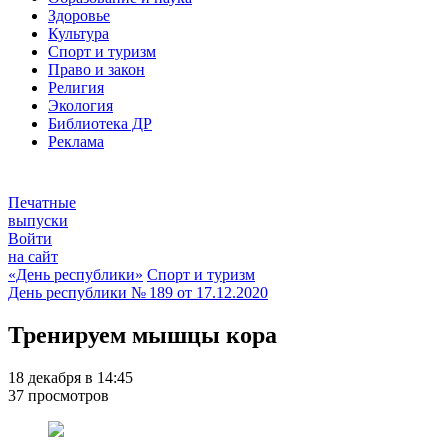
Здоровье
Культура
Спорт и туризм
Право и закон
Религия
Экология
Библиотека ДР
Реклама
Печатные
выпуски
Войти
на сайт
«День республики»
Спорт и туризм
День республики
№ 189 от
17.12.2020
Тренируем мышцы кора
18 декабря в 14:45
37 просмотров