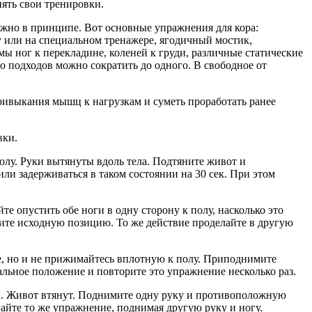
ять свои тренировки.
жно в принципе. Вот основные упражнения для кора:
у или на специальном тренажере, ягодичный мостик,
ы ног к перекладине, коленей к груди, различные статические
о подходов можно сократить до одного. В свободное от
ивыкания мышц к нагрузкам и суметь проработать ранее
вки.
полу. Руки вытянуты вдоль тела. Подтяните живот и
или задерживаться в таком состоянии на 30 сек. При этом
е опустить обе ноги в одну сторону к полу, насколько это
ймите исходную позицию. То же действие проделайте в другую
е, но и не прижимайтесь вплотную к полу. Приподнимите
чальное положение и повторите это упражнение несколько раз.
ной. Живот втянут. Поднимите одну руку и противоположную
айте то же упражнение, поднимая другую руку и ногу.