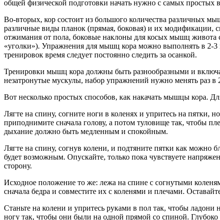
общей физической подготовки начать нужно с самых простых в
Во-вторых, кор состоит из большого количества различных мы
различные виды планок (прямая, боковая) и их модификации, 
отжимания от пола, боковые наклоны для косых мышц живота с 
«уголки»). Упражнения для мышц кора можно выполнять в 2-3 п
тренировок время следует постоянно следить за осанкой.
Тренировки мышц кора должны быть разнообразными и включа
незатронутые мускулы, набор упражнений нужно менять раз в 2
Вот несколько простых способов, как накачать мышцы кора. Д
Лягте на спину, согните ноги в коленях и упритесь на пятки, 
приподнимите сначала голову, а потом туловище так, чтобы пле
дыхание должно быть медленным и спокойным.
Лягте на спину, согнув колени, и подтяните пятки как можно б
будет возможным. Опускайте, только пока чувствуете напряжени
сторону.
Исходное положение то же: лежа на спине с согнутыми коленя
сначала бедра и совместите их с коленями и плечами. Оставайт
Станьте на колени и упритесь руками в пол так, чтобы ладон
ногу так, чтобы они были на одной прямой со спиной. Глубоко