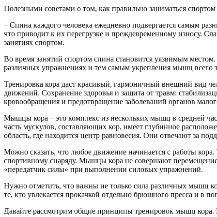
Полезными советами о том, как правильно заниматься спортом 
– Спина каждого человека ежедневно подвергается самым разны
что приводит к их перегрузке и преждевременному износу. С
занятиях спортом.
Во время занятий спортом спина становится уязвимым местом
различных упражнениях и тем самым укрепления мышц всего т
Тренировка кора даст красивый, гармоничный внешний вид чело
движений. Сохранение здоровья и защита от травм: стабилиза
кровообращения и предотвращение заболеваний органов малого
Мышцы кора – это комплекс из нескольких мышц в средней час
часть мускулов, составляющих кор, имеет глубинное располож
область, где находится центр равновесия. Они отвечают за под
Можно сказать, что любое движение начинается с работы кора. 
спортивному снаряду. Мышцы кора не совершают перемещение ко
«передатчик силы» при выполнении силовых упражнений.
Нужно отметить, что важны не только сила различных мышц кор
те, кто увлекается прокачкой отдельно брюшного пресса и в п
Давайте рассмотрим общие принципы тренировок мышц кора. 