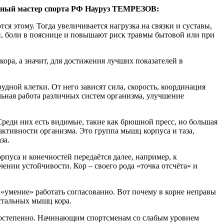
нный мастер спорта РФ Науруз ТЕМРЕЗОВ:
я этому. Тогда увеличивается нагрузка на связки и суставы,
и, боли в пояснице и повышают риск травмы бытовой или при
ра, а значит, для достижения лучших показателей в
дной клетки. От него зависят сила, скорость, координация
льная работа различных систем организма, улучшение
Среди них есть видимые, такие как брюшной пресс, но большая
активности организма. Это группа мышц корпуса и таза,
за.
орпуса и конечностей передаётся далее, например, к
ении устойчивости. Кор – своего рода «точка отсчёта» и
 «умение» работать согласованно. Вот почему в корне неправы
остальных мышц кора.
постепенно. Начинающим спортсменам со слабым уровнем