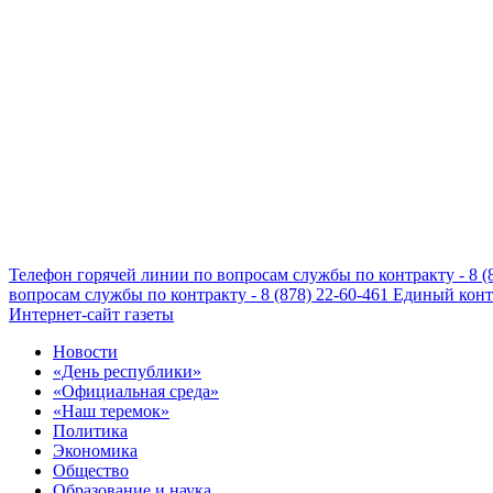
Телефон горячей линии по вопросам службы по контракту - 8 (
вопросам службы по контракту - 8 (878) 22-60-461
Единый конта
Интернет-сайт газеты
Новости
«День республики»
«Официальная среда»
«Наш теремок»
Политика
Экономика
Общество
Образование и наука