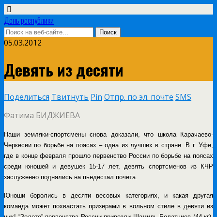
День республики
05.03.2012
Девять из десяти
Поделиться
Твитнуть
Pin
Отпр. по эл. почте
SMS
Фатима БИДЖИЕВА
Наши земляки-спортсмены снова доказали, что школа Карачаево-
Черкесии по борьбе на поясах – одна из лучших в стране. В г. Уфе,
где в конце февраля прошло первенство России по борьбе на поясах
среди юношей и девушек 15-17 лет, девять спортсменов из КЧР
заслуженно поднялись на пьедестал почета.
Юноши боролись в десяти весовых категориях, и какая другая
команда может похвастать призерами в вольном стиле в девяти из
них! “Золото” первенства России привезли Шамиль Болатчиев (44 кг),