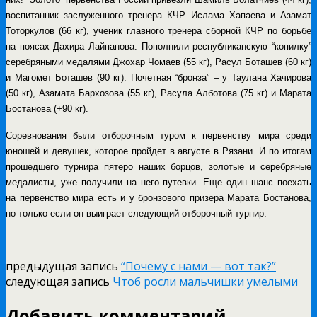
воспитанник заслуженного тренера КЧР Ислама Хапаева и Азамат
Тоторкулов (66 кг), ученик главного тренера сборной КЧР по борьбе
на поясах Дахира Лайпанова. Пополнили республиканскую “копилку”
серебряными медалями Джохар Чомаев (55 кг), Расул Боташев (60 кг)
и Магомет Боташев (90 кг). Почетная “бронза” – у Таулана Хачирова
(50 кг), Азамата Бархозова (55 кг), Расула Алботова (75 кг) и Марата
Бостанова (+90 кг).
Соревнования были отборочным туром к первенству мира среди
юношей и девушек, которое пройдет в августе в Рязани.
И по итогам
прошедшего турнира пятеро наших борцов, золотые и серебряные
медалисты, уже получили на него путевки. Еще один шанс поехать
на первенство мира есть и у бронзового призера Марата Бостанова,
но только если он выиграет следующий отборочный турнир.
предыдущая запись
“Почему с нами — вот так?”
следующая запись
Чтоб росли мальчишки умелыми
Добавить комментарий