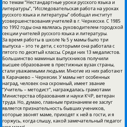
по темам “Нестандартные уроки русского языка и
литературы”, “Исследовательская работа на уроках
русского языка и литературы” обобщал институт
усовершенствования учителей в г. Черкесске. С 1985
по 1992 годы она являлась руководителем городской
секции учителей русского языка и литературы.
За время работы в школе № 5 у мамы было три
выпуска – это те дети, с которыми она работала с
пятого по десятый классы. Среди них 13 медалистов.
Большинство маминых выпускников получили
высшее образование в престижных вузах страны,
стали уважаемыми людьми. Многие из них работают
в Карачаево – Черкесии. У мамы нет особенных
наград, человек она скромный, имеет звание
“Учитель – методист”, награждалась грамотами
Министерства образования и науки КЧР, ветеран
труда. Но, думаю, главным признанием ее заслуг
является признательность бывших учеников,
которые звонят маме, приходят к ней в гости, и я
горжусь, когда слышу, какой замечательный педагог
моя мама!