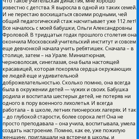
Что такое учительская династия, мне хорошо
известно с детства. Я выросла в одной из таких семей.
И не перестаю восхищаться своими родными, чей
общий педагогический стаж насчитывает уже 112 лет!
Все началось с моей бабушки, Ольги Александровны
Фроловой. В тридцатых годах прошлого столетия она
окончила Московский учительский институт и совсем
еще девчонкой начала учить ребятишек. Сначала – в
столице, затем – на Урале. Миниатюрная,
черноволосая, синеглазая, она была настоящей
красавицей, которая покоряла сердца окружающих
ее людей еще и удивительной
доброжелательностью. Сколько помню, она всегда
была в окружении детей — чужих и своих. Бабушка
родила и воспитала шестерых детей, не потеряв ни
одного в пору военного лихолетья. И всегда
работала – в школе, летних пионерских лагерях. И так
– до глубокой старости, более сорока лет! Она не
просто преподавала – она учила, воспитывала, умела
создать настроение. Помню, как ее, уже пожилую
женщину, приглашали на встречи в школы, и