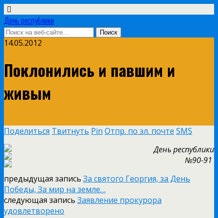
День республики
14.05.2012
Поклонились и павшим и
живым
Поделиться
Твитнуть
Pin
Отпр. по эл. почте
SMS
День республики
№90-91
предыдущая запись
За святого Георгия, за День
Победы, За мир на земле…
следующая запись
Заявление прокурора
удовлетворено