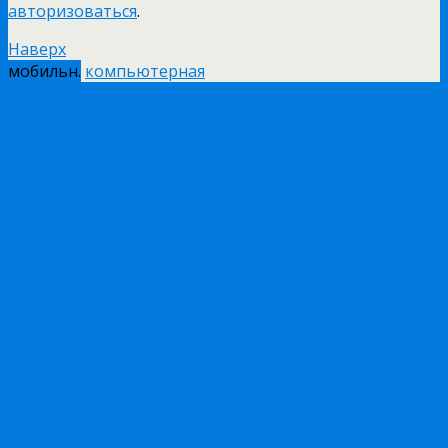
авторизоваться
.
Наверх
мобильн.
компьютерная