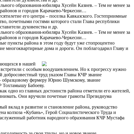
ального образования-юбиляра Хусейн Казиев. – Тем не менее за
х районов и городов Карачаево-Черкесии…
есятилетие его центра – поселка Кавказского. Гостеприимные
тво, почетными гостями которого стали Глава республики
тавители духовенства и др.
ального образования-юбиляра Хусейн Казиев. – Тем не менее за
х районов и городов Карачаево-Черкесии…
ые пункты района в этом году будут уже стопроцентно
ние многоквартирные дома и дороги. Он поблагодарил Главу и
вающихся в нашей
ы встретили с особым воодушевлением. Но к прогрессу нужно
ий добросовестный труд указом Главы КЧР звание
 – образцовому фермеру Юрию Шумскому, звание
Р Тохтамышу Бабоеву.
ак одно из главных достоинств района отметили его жителей,
й принимать. Они вручили почетные грамоты Президиума
ый вклад в развитие и становление района, руководство
на колхоза «Кубань», Герой Социалистического Труда и
; заслуженный работник народного образования КЧР Мустафа
агодарность за свои труды, но и новое звание,