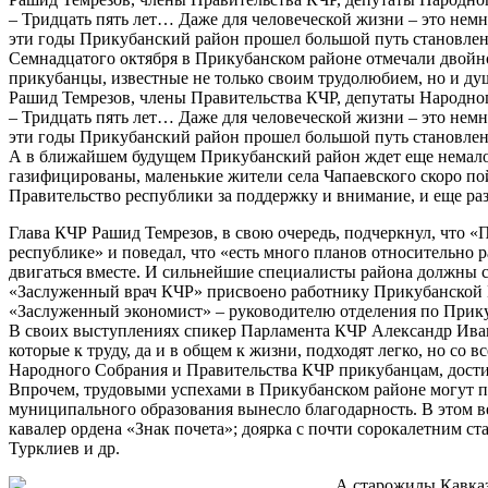
– Тридцать пять лет… Даже для человеческой жизни – это немн
эти годы Прикубанский район прошел большой путь становлени
Семнадцатого октября в Прикубанском районе отмечали двойной
прикубанцы, известные не только своим трудолюбием, но и ду
Рашид Темрезов, члены Правительства КЧР, депутаты Народног
– Тридцать пять лет… Даже для человеческой жизни – это немн
эти годы Прикубанский район прошел большой путь становлени
А в ближайшем будущем Прикубанский район ждет еще немало 
газифицированы, маленькие жители села Чапаевского скоро по
Правительство республики за поддержку и внимание, и еще раз
Глава КЧР Рашид Темрезов, в свою очередь, подчеркнул, что 
республике» и поведал, что «есть много планов относительно
двигаться вместе. И сильнейшие специалисты района должны ст
«Заслуженный врач КЧР» присвоено работнику Прикубанской 
«Заслуженный экономист» – руководителю отделения по Прику
В своих выступлениях спикер Парламента КЧР Александр Иван
которые к труду, да и в общем к жизни, подходят легко, но со
Народного Собрания и Правительства КЧР прикубанцам, дости
Впрочем, трудовыми успехами в Прикубанском районе могут по
муниципального образования вынесло благодарность. В этом в
кавалер ордена «Знак почета»; доярка с почти сорокалетним 
Турклиев и др.
А старожилы Кавказ