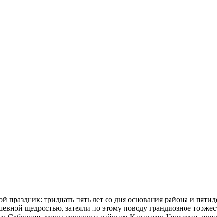
 праздник: тридцать пять лет со дня основания района и пятид
шевной щедростью, затеяли по этому поводу грандиозное торжес
о Собрания, главы городов и районов Карачаево-Черкесии, предс