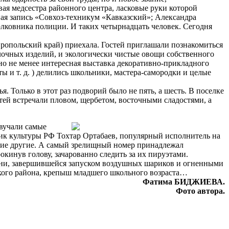
ая медсестра районного центра, ласковые руки которой
ая запись «Совхоз-техникум «Кавказский»; Александра
полковника полиции. И таких четырнадцать человек. Сегодня
ропольский край) приехала. Гостей приглашали познакомиться
улочных изделий, и экологически чистые овощи собственного
 но не менее интересная выставка декоративно-прикладного
ы и т. д. ) делились школьники, мастера-самородки и целые
 Только в этот раз подворий было не пять, а шесть. В поселке
тей встречали пловом, щербетом, восточными сладостями, а
звучали самые
ик культуры РФ Тохтар Ортабаев, популярный исполнитель на
гие другие. А самый зрелищный номер принадлежал
окинув голову, зачарованно следить за их пируэтами.
есни, завершившейся запуском воздушных шариков и огненными
ского района, крепыш младшего школьного возраста…
Фатима БИДЖИЕВА.
Фото автора.