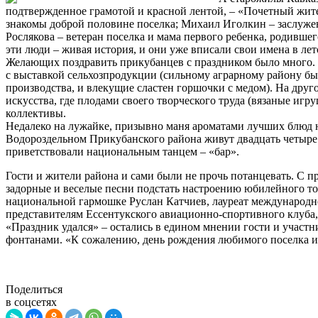
подтвержденное грамотой и красной лентой, – «Почетный жите
знакомы доброй половине поселка; Михаил Иголкин – заслужен
Рослякова – ветеран поселка и мама первого ребенка, родивше
эти люди – живая история, и они уже вписали свои имена в лет
Желающих поздравить прикубанцев с праздником было много. 
с выставкой сельхозпродукции (сильному аграрному району был
производства, и влекущие сластен горшочки с медом). На друг
искусства, где плодами своего творческого труда (вязаные игр
коллективы.
Недалеко на лужайке, призывно маня ароматами лучших блюд на
Водороздельном Прикубанского района живут двадцать четыре т
приветствовали национальным танцем – «бар».
Гости и жители района и сами были не прочь потанцевать. С 
задорные и веселые песни подстать настроению юбилейного т
национальной гармошке Руслан Катчиев, лауреат международн
представителям Ессентукского авиационно-спортивного клуба, 
«Праздник удался» – остались в едином мнении гости и участ
фонтанами. «К сожалению, день рождения любимого поселка и 
Поделиться
в соцсетях