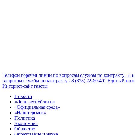
Телефон горячей линии по вопросам службы по контракту - 8 (
вопросам службы по контракту - 8 (878) 22-60-461
Единый конта
Интернет-сайт газеты
Новости
«День республики»
«Официальная среда»
«Наш теремок»
Политика
Экономика
Общество
Образование и наука