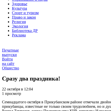
Здоровье
Культура
Спорт и туризм
Право и закон
Религия
Экология
Библиотека ДР
Реклама
Печатные
выпуски
Войти
на сайт
Общество
Сразу два праздника!
22 октября в 12:04
1 просмотр
Семнадцатого октября в Прикубанском районе отмечали двойной
прикубанцы, известные не только своим трудолюбием, но и ду
Рашид Темрезов, члены Правительства КЧР, депутаты Народног