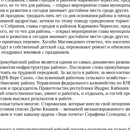
ого, не то что для района, – открыл мероприятие глава муницип
я и развития и сегодня занимает достойное место среди други
 праздник: тридцать пять лет со дня основания района и пятид
шевной щедростью, затеяли по этому поводу грандиозное торжес
о Собрания, главы городов и районов Карачаево-Черкесии, предс
ого, не то что для района, – открыл мероприятие глава муницип
я и развития и сегодня занимает достойное место среди други
приятных перемен. Хусейн Магомедович отметил, что населенн
йдут в собственный детский сад, переживают ремонт и обновле
 поздравил земляков с праздником.
«Прикубанский район является одним из самых динамично разви
 развития инфраструктуры района». Последние слова прикубанц
оять на трудовой передовой. За заслуги в работе, за многолетн
ЦРБ Вере Сахно, «Заслуженный работник сельского хозяйства»
банскому району Управления федерального казначейства по КЧ
ов и председатель Правительства республики Индрис Кябишев к
 всей ответственностью, умеют и работать, и отдыхать, и госте
гшим высоких результатов в работе.
хвастаться многие. Старожилам, которые внесли свой неоценим
есомом списке Датко Кишаев – звеньевой механизированного зве
стажем и тоже кавалер ордена «Знак почета» Серафима Солнцева
ского в пятидесятилетний юбилей поселка получили не только бл