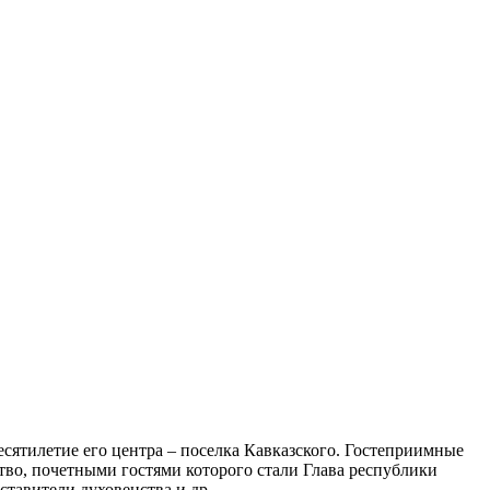
есятилетие его центра – поселка Кавказского. Гостеприимные
тво, почетными гостями которого стали Глава республики
тавители духовенства и др.