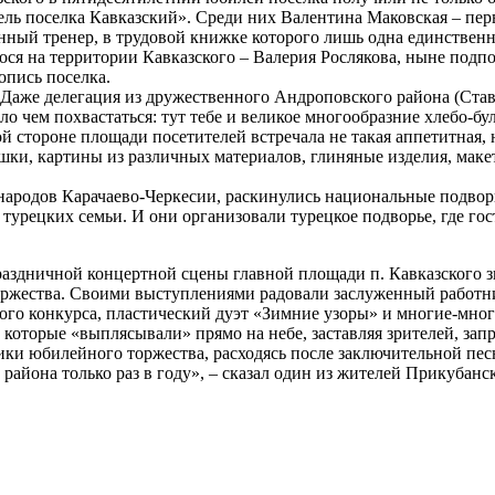
ль поселка Кавказский». Среди них Валентина Маковская – перв
ный тренер, в трудовой книжке которого лишь одна единственн
гося на территории Кавказского – Валерия Рослякова, ныне под
опись поселка.
Даже делегация из дружественного Андроповского района (Став
о чем похвастаться: тут тебе и великое многообразние хлебо-б
ой стороне площади посетителей встречала не такая аппетитная,
ушки, картины из различных материалов, глиняные изделия, макет
родов Карачаево-Черкесии, раскинулись национальные подворья.
урецких семьи. И они организовали турецкое подворье, где гос
праздничной концертной сцены главной площади п. Кавказского 
оржества. Своими выступлениями радовали заслуженный работн
ого конкурса, пластический дуэт «Зимние узоры» и многие-мно
которые «выплясывали» прямо на небе, заставляя зрителей, запр
ники юбилейного торжества, расходясь после заключительной п
района только раз в году», – сказал один из жителей Прикубан