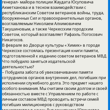
генерал- майора полиции Жаудата Юсуповича
Ахметханова и в тесном взаимодействии с
республиканским Советом ветеранов войны, труда,
Вооруженных Сил и правоохранительных органов,
возглавляемым Николаем Алхимовичем
Такушиновым, а также Черкесским городским
Советом, который возглавляет Рафаэль Погосович
Никагосов.
В феврале во Дворце культуры « Химик» в городе
Черкесске состоялась презентация книги памяти,
подготовленной к изданию советом ветеранов МВД.
Что побудило заняться издательской
деятельностью?
– Побудила забота об увековечивании памяти
сотрудников органов внутренних дел, погибших при
исполнении служебного долга. Это предмет нашего
особого внимания. Мы считаем своим долгом и своей
обязанностью вместе с Управлением по работе с
личным составом МВД проводить встречи семей
погибших милиционеров с руководством
министерства в канун Дня защитника “Отечества,