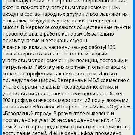
правонарушений со стороны несовершеннолетних,
охотно помогают участковым уполномоченным,
входят в состав народных дружин и возглавляют их.
В недалеком будущем у них появится еще одна
миссия. В Черкесске создаются общественные пункты
правопорядка, в работе которых обязательно
примут участие и ветераны службы.
А каков их вклад в наставническую работу! 139
пенсионеров оказывают помощь молодым
участковым уполномоченным полиции, постовым и
патрульным. Работа у них сложная, и опыт старших
коллег по профессии как нельзя кстати. Или вот
приведу такие цифры. Ветеранами МВД совместно с
инспекторами по делам несовершеннолетних и
участковыми уполномоченными проведено более
200 профилактических мероприятий под условными
названиями «Розыск», «Подросток», «Мак», «Оружие»,
«Безопасный город». В результате выявлено и
поставлено на учет 26 несовершеннолетних и 18
семей, в которых родители отрицательно влияют на
воспитание детей. И еще одна цифра: проведено