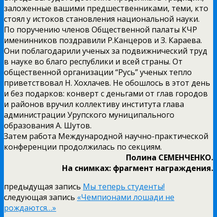
заложенные вашими предшественниками, теми, кто
стоял у истоков становления национальной науки.
По поручению членов Общественной палаты КЧР
именинников поздравили Р.Канцеров и З. Караева.
Они поблагодарили ученых за подвижнический труд
в науке во благо республики и всей страны. От
общественной организации “Русь” ученых тепло
приветствовал Н. Хохлачев. Не обошлось в этот день
и без подарков: конверт с деньгами от глав городов
и районов вручил коллективу института глава
администрации Урупского муниципального
образования А. Шутов.
Затем работа Международной научно-практической
конференции продолжилась по секциям.
Полина СЕМЕНЧЕНКО.
На снимках: фрагмент награждения.
предыдущая запись
Мы теперь студенты!
следующая запись
«Чемпионами лошади не
рождаются…»