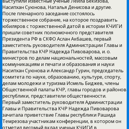
выступили известные ученые Лейла Бекизова,
Насипхан Суюнова, Наталья Денисова и другие.
После пленарного заседание состоялось
торжественное собрание, на которое поздравить
юбиляров с торжественной датой в истории КЧИГИ
пришли советник полномочного представителя
Президента РФ в СКФО Аслан Акбашев, первый
заместитель руководителя Администрации Главы и
Правительства КЧР Надежда Пивоварова, и. о.
министров по делам национальностей, массовым
коммуникациям и печати и образования и науки
Насипхан Суюнова и Александр Гурин, председатель
комитета по науке, образованию, культуре, спорту,
делам молодежи и туризма Исмель Биджев, члены
Общественной палаты КЧР, главы городов и районов
республики, представители общественности.
Первый заместитель руководителя Администрации
Главы и Правительства КЧР Надежда Пивоварова
зачитала приветствие Главы республики Рашида
Темрезова участникам конференции, в котором он
отметил весомый вклад ученых КЧИГИ в