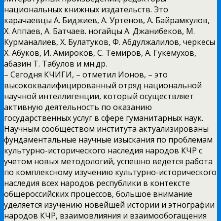
национальных книжных издательств. Это
карачаевцы А. Биджиев, А. Уртенов, А. Байрамкулов,
Х. Аппаев, А. Батчаев. ногайцы А. Джанибеков, М.
Курманалиев, Х. Булатуков, Ф. Абдулжалилов, черкесы
Х. Абуков, И. Амироков, С. Темиров, А. Гукемухов,
абазин Т. Табулов и мн.др.
– Сегодня КЧИГИ, – отметил Ионов, – это
высококвалифицированный отряд национальной
научной интеллигенции, который осуществляет
активную деятельность по оказанию
государственных услуг в сфере гуманитарных наук.
Научным сообществом института актуализированы
фундаментальные научные изыскания по проблемам
культурно-исторического наследия народов КЧР с
учетом новых методологий, успешно ведется работа
по комплексному изучению культурно-исторического
наследия всех народов республики в контексте
общероссийских процессов, большое внимание
уделяется изучению новейшей истории и этнографии
народов КЧР, взаимовлияния и взаимообогащения