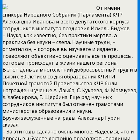
От имени
спикера Народного Собрания (Парламента) КЧР
Александра Иванова и всего депутатского корпуса
сотрудников института поздравил Исмель Биджев.
– Наука, как известно, без практики мертва, а
практика без науки – слепа. Научные труды, –
отметил он, – которые вы изучаете и издаете,
позволяют объективно оценивать все те процессы,
которые происходят в жизни нашего региона.
В этот день за многолетний добросовестный труд и в
связи с 80-летием со дня образования КЧИГИ
Почетной грамотой Правительства КЧР были
награждены ученые А. Дзыба, С. Кукаева, Ф. Мамчуева,
Х. Хабекирова, Е. Щербина. Еще ряд научных
сотрудников института был отмечен грамотами
министерства образования и науки.
Вручая заслуженные награды, Александр Гурин
сказал:
– За эти годы сделано очень многое. Надеемся, что и
впредь вы будете достойно продолжать традиции,