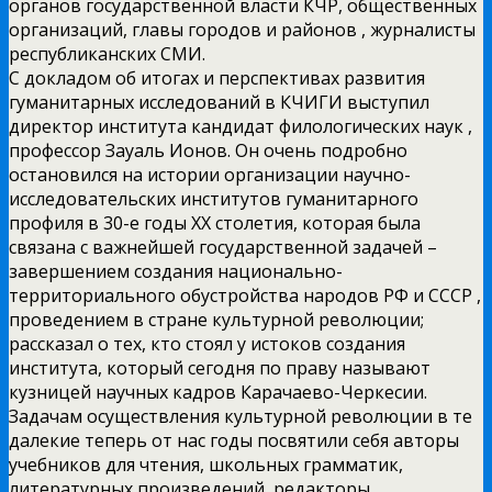
органов государственной власти КЧР, общественных
организаций, главы городов и районов , журналисты
республиканских СМИ.
С докладом об итогах и перспективах развития
гуманитарных исследований в КЧИГИ выступил
директор института кандидат филологических наук ,
профессор Зауаль Ионов. Он очень подробно
остановился на истории организации научно-
исследовательских институтов гуманитарного
профиля в 30-е годы ХХ столетия, которая была
связана с важнейшей государственной задачей –
завершением создания национально-
территориального обустройства народов РФ и СССР ,
проведением в стране культурной революции;
рассказал о тех, кто стоял у истоков создания
института, который сегодня по праву называют
кузницей научных кадров Карачаево-Черкесии.
Задачам осуществления культурной революции в те
далекие теперь от нас годы посвятили себя авторы
учебников для чтения, школьных грамматик,
литературных произведений, редакторы