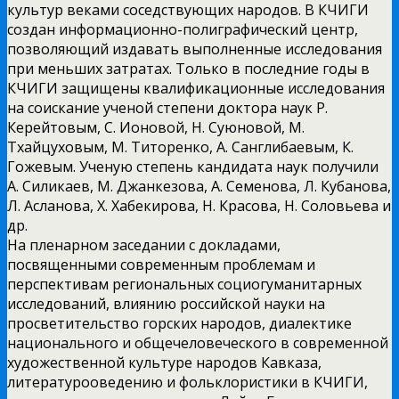
культур веками соседствующих народов. В КЧИГИ
создан информационно-полиграфический центр,
позволяющий издавать выполненные исследования
при меньших затратах. Только в последние годы в
КЧИГИ защищены квалификационные исследования
на соискание ученой степени доктора наук Р.
Керейтовым, С. Ионовой, Н. Суюновой, М.
Тхайцуховым, М. Титоренко, А. Санглибаевым, К.
Гожевым. Ученую степень кандидата наук получили
А. Силикаев, М. Джанкезова, А. Семенова, Л. Кубанова,
Л. Асланова, Х. Хабекирова, Н. Красова, Н. Соловьева и
др.
На пленарном заседании с докладами,
посвященными современным проблемам и
перспективам региональных социогуманитарных
исследований, влиянию российской науки на
просветительство горских народов, диалектике
национального и общечеловеческого в современной
художественной культуре народов Кавказа,
литературооведению и фольклористики в КЧИГИ,