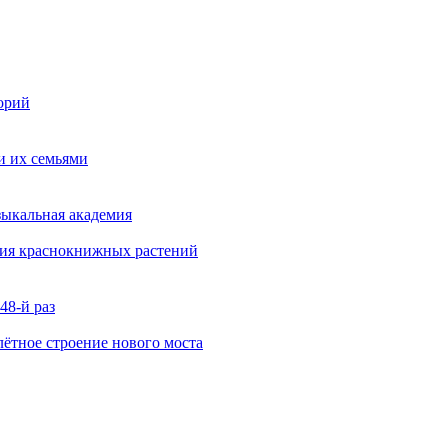
орий
и их семьями
зыкальная академия
ния краснокнижных растений
48-й раз
ётное строение нового моста