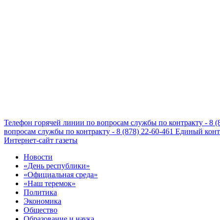
Телефон горячей линии по вопросам службы по контракту - 8 (
вопросам службы по контракту - 8 (878) 22-60-461
Единый конта
Интернет-сайт газеты
Новости
«День республики»
«Официальная среда»
«Наш теремок»
Политика
Экономика
Общество
Образование и наука