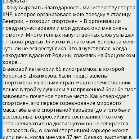
результат.
– Хочу выразить благодарность министерству спорта
КЧР, которое организовало мою поездку в столицу
Венгрии, – говорит спортсмен. – В организации
поездки участвовали и мои друзья, они мне очень
помогли. Много теплых напутственных слов услышал
от своих родных, близких и знакомых. Болела за меня
чуть ли не вся республика. Это я чувствовал, когда
находился вдали от Родины, сражаясь на борцовском
ковре…
В весовой категории 65 килограммов, в которой
боролся Б. Джанкезов, были представлены
спортсмены из восьми стран. Наш соотечественник
вошел в тройку лучших и в напряженной борьбе смог
завоевать почетное третье место. Как утверждает
спортсмен, это первое соревнование мирового
масштаба в его спортивной карьере (до этого были
всесоюзные, всероссийские состязания). Поэтому
останавливаться на достигнутом он не собирается.
– Казалось бы, о какой спортивной карьере может
идти речь, когда мне уже 37 лет. Однако, выступая в