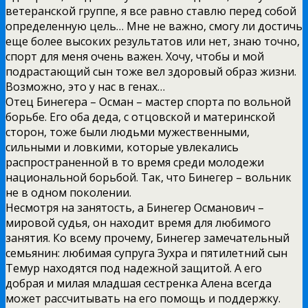
ветеранской группе, я все равно ставлю перед собой
определенную цель… Мне не важно, смогу ли достичь
еще более высоких результатов или нет, знаю точно,
спорт для меня очень важен. Хочу, чтобы и мой
подрастающий сын тоже вел здоровый образ жизни.
Возможно, это у нас в генах…
Отец Бинегера – Осман – мастер спорта по вольной
борьбе. Его оба деда, с отцовской и материнской
сторон, тоже были людьми мужественными,
сильными и ловкими, которые увлекались
распространенной в то время среди молодежи
национальной борьбой. Так, что Бинегер – вольник
не в одном поколении.
Несмотря на занятость, а Бинегер Османович –
мировой судья, он находит время для любимого
занятия. Ко всему прочему, Бинегер замечательный
семьянин: любимая супруга Зухра и пятилетний сын
Темур находятся под надежной защитой. А его
добрая и милая младшая сестренка Алена всегда
может рассчитывать на его помощь и поддержку.