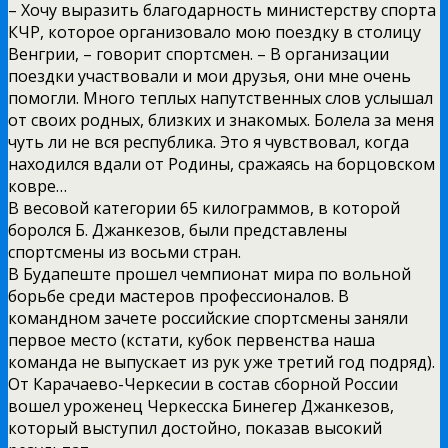
– Хочу выразить благодарность министерству спорта
КЧР, которое организовало мою поездку в столицу
Венгрии, – говорит спортсмен. – В организации
поездки участвовали и мои друзья, они мне очень
помогли. Много теплых напутственных слов услышал
от своих родных, близких и знакомых. Болела за меня
чуть ли не вся республика. Это я чувствовал, когда
находился вдали от Родины, сражаясь на борцовском
ковре…
В весовой категории 65 килограммов, в которой
боролся Б. Джанкезов, были представлены
спортсмены из восьми стран.
В Будапеште прошел чемпионат мира по вольной
борьбе среди мастеров профессионалов. В
командном зачете российские спортсмены заняли
первое место (кстати, кубок первенства наша
команда не выпускает из рук уже третий год подряд).
От Карачаево-Черкесии в состав сборной России
вошел уроженец Черкесска Бинегер Джанкезов,
который выступил достойно, показав высокий