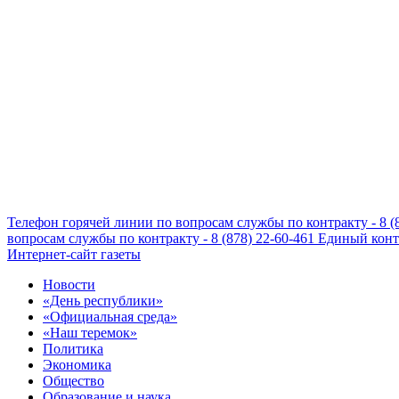
Телефон горячей линии по вопросам службы по контракту - 8 (
вопросам службы по контракту - 8 (878) 22-60-461
Единый конта
Интернет-сайт газеты
Новости
«День республики»
«Официальная среда»
«Наш теремок»
Политика
Экономика
Общество
Образование и наука