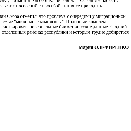
луг, – отметил Альберт Кашифович. – Сегодня у нас есть
сельских поселений с просьбой активнее проводить
ай Скоба отметил, что проблема с очередями у миграционной
зываемые “мобильные комплексы”. Подобный комплекс
егистрировать персональные биометрические данные. С одной
в отдаленных районах республики и которым трудно добираться
Мария ОЛЕФИРЕНКО