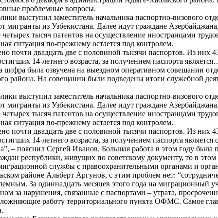
сновные проблемные вопросы.
блики выступил заместитель начальника паспортно-визового от
т мигранты из Узбекистана. Далее идут граждане Азербайджана
 четырех тысяч патентов на осуществление иностранцами трудов
ная ситуация по-прежнему остается под контролем.
о почти двадцать две с половиной тысячи паспортов. Из них 43
стигших 14-летнего возраста, за получением паспорта является
Эта цифра была озвучена на выездном оперативном совещании о
ого района. На совещании были подведены итоги служебной деяте
блики выступил заместитель начальника паспортно-визового от
т мигранты из Узбекистана. Далее идут граждане Азербайджана
 четырех тысяч патентов на осуществление иностранцами трудов
ная ситуация по-прежнему остается под контролем.
о почти двадцать две с половиной тысячи паспортов. Из них 43
тигших 14-летнего возраста, за получением паспорта является 
”, – пояснил Сергей Иванов. Большая работа в этом году была п
аждан республики, живущих по советскому документу, то в этом 
миграционной службы с правоохранительными органами и орган
ком районе Альберт Аргунов, с этим проблем нет: “сотруднич
лемным. За одиннадцать месяцев этого года на миграционный уч
м за нарушения, связанные с паспортами – утрата, просроченны
ложняющие работу территориального пункта ОФМС. Самое главн
.