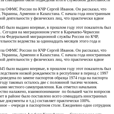
дела ОФМС России по КЧР Сергей Иванов. Он рассказал, что
, Украины, Армении и Казахстана. С начала года иностранным
ой деятельности у физических лиц, что практически вдвое
45 было выдано впервые, в прошлом году этот показатель был
… Сегодня на миграционном учете в Карачаево-Черкесии
тдела Федеральной миграционной службы России по КЧР,
льности ведомства за одиннадцать месяцев этого года и
дела ОФМС России по КЧР Сергей Иванов. Он рассказал, что
, Украины, Армении и Казахстана. С начала года иностранным
ой деятельности у физических лиц, что практически вдвое
45 было выдано впервые, в прошлом году этот показатель был
следствием низкой рождаемости в республике в период с 1997
роведена по замене паспортов образца 1974 года на паспорта
году таковых осталось две с половиной тысячи человек.
ами местного самоуправления. Как отметил начальник
ество налажено, взаимопонимание по большей части вопросов
ет в районе было поставлено всего семнадцать иностранных
е документы и т.д.) составляет практически 100%.
ое – очереди в паспортном столе. Ежедневно один сотрудник