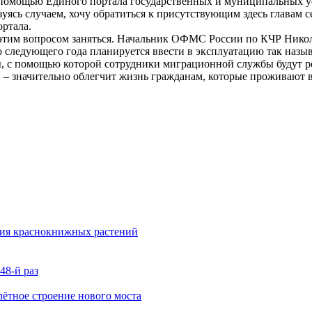
 помощью Единого портала государственных и муниципальных ус
зуясь случаем, хочу обратиться к присутствующим здесь главам 
ортала.
 этим вопросом заняться. Начальник ОФМС России по КЧР Никол
 со следующего года планируется ввести в эксплуатацию так на
, с помощью которой сотрудники миграционной службы будут р
ой – значительно облегчит жизнь гражданам, которые проживают 
ния краснокнижных растений
48-й раз
ётное строение нового моста