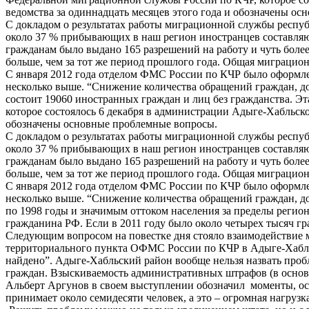
ведомства за одиннадцать месяцев этого года и обозначены о
С докладом о результатах работы миграционной службы респу
около 37 % прибывающих в наш регион иностранцев составляю
гражданам было выдано 165 разрешений на работу и чуть более
больше, чем за тот же период прошлого года. Общая миграцион
С января 2012 года отделом ФМС России по КЧР было оформлен
несколько выше. “Снижение количества обращений граждан, до
состоит 19060 иностранных граждан и лиц без гражданства. 
которое состоялось 6 декабря в администрации Адыге-Хабльск
обозначены основные проблемные вопросы.
С докладом о результатах работы миграционной службы респу
около 37 % прибывающих в наш регион иностранцев составляю
гражданам было выдано 165 разрешений на работу и чуть более
больше, чем за тот же период прошлого года. Общая миграцион
С января 2012 года отделом ФМС России по КЧР было оформлен
несколько выше. “Снижение количества обращений граждан, дос
по 1998 годы и значимым оттоком населения за пределы региона
гражданина РФ. Если в 2011 году было около четырех тысяч гр
Следующим вопросом на повестке дня стояло взаимодействие 
территориального пункта ОФМС России по КЧР в Адыге-Хабльс
найдено”. Адыге-Хабльский район вообще нельзя назвать проб
граждан. Взыскиваемость административных штрафов (в основно
Альберт Аргунов в своем выступлении обозначил моменты, ос
принимает около семидесяти человек, а это – огромная нагрузка