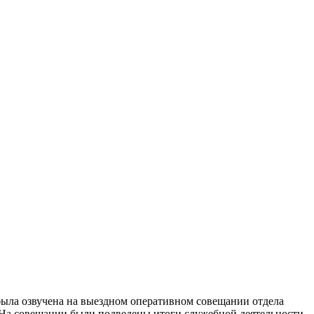
была озвучена на выездном оперативном совещании отдела
 На совещании были подведены итоги служебной деятельности