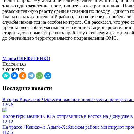
-Решить проблему можно не только увеличением штата, но и с
только одно заявление, поступившее в электронном виде. Поль
разъяснительную работу среди населения по поводу Единого п
Главы сельских поселений района, в свою очередь, пообещали
службы находится на особом контроле. Он рассказал, что уже
представляет собой уменьшенную копию стационарной кабины
стороны, это поможет решить проблему с очередями, а с друг
до ближайшего территориального подразделения ФМС.
Мария ОЛЕФИРЕНКО
Поделиться
в соцсетях
Последние новости
В горах Карачаево-Черкесии выявили новые места произраста
12:26
Волонтёры-медики СКГА отправились в Ростов-на-Дону уже в 
12:12
На трассе «Кавказ» в Адыге-Хабльском районе монтируют прол
11:55