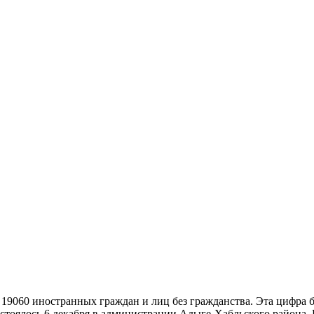
РЕНКО
 19060 иностранных граждан и лиц без гражданства. Эта цифра 
стоялось 6 декабря в администрации Адыге-Хабльского района.