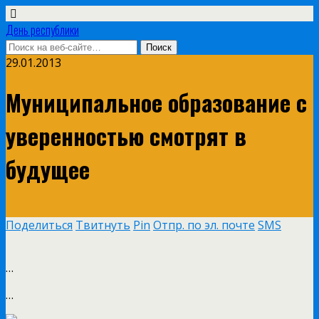
День республики
29.01.2013
Муниципальное образование с
уверенностью смотрят в
будущее
Поделиться
Твитнуть
Pin
Отпр. по эл. почте
SMS
…
…