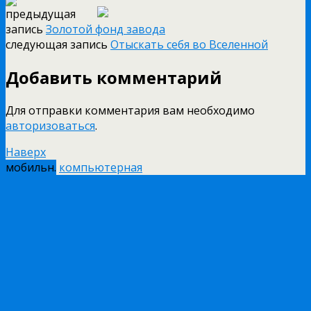
предыдущая
запись
Золотой фонд завода
следующая запись
Отыскать себя во Вселенной
Добавить комментарий
Для отправки комментария вам необходимо
авторизоваться
.
Наверх
мобильн.
компьютерная