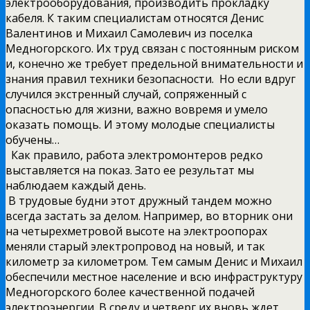
электрооборудования, производить прокладку
кабеля. К таким специалистам относятся Денис
Валентинов и Михаил Самолевич из поселка
Медногорского. Их труд связан с постоянным риском
и, конечно же требует предельной внимательности и
знания правил техники безопасности. Но если вдруг
случился экстренный случай, сопряженный с
опасностью для жизни, важно вовремя и умело
оказать помощь. И этому молодые специалисты
обучены…
Как правило, работа электромонтеров редко
выставляется на показ. Зато ее результат мы
наблюдаем каждый день.
В трудовые будни этот дружный тандем можно
всегда застать за делом. Например, во вторник они
на четырехметровой высоте на электроопорах
меняли старый электропровод на новый, и так
километр за километром. Тем самым Денис и Михаил
обеспечили местное население и всю инфраструктуру
Медногорского более качественной подачей
электроэнергии. В среду и четверг их вновь ждет