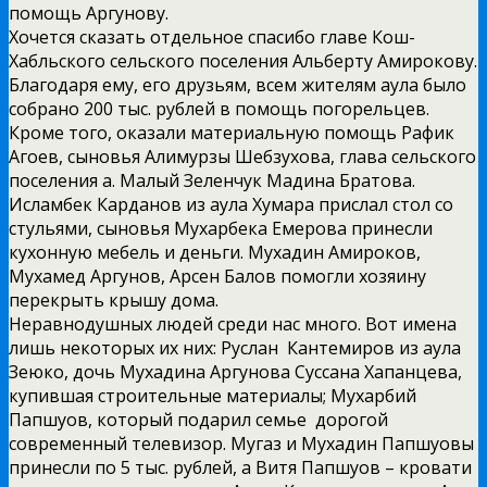
помощь Аргунову.
Хочется сказать отдельное спасибо главе Кош-
Хабльского сельского поселения Альберту Амирокову.
Благодаря ему, его друзьям, всем жителям аула было
собрано 200 тыс. рублей в помощь погорельцев.
Кроме того, оказали материальную помощь Рафик
Агоев, сыновья Алимурзы Шебзухова, глава сельского
поселения а. Малый Зеленчук Мадина Братова.
Исламбек Карданов из аула Хумара прислал стол со
стульями, сыновья Мухарбека Емерова принесли
кухонную мебель и деньги. Мухадин Амироков,
Мухамед Аргунов, Арсен Балов помогли хозяину
перекрыть крышу дома.
Неравнодушных людей среди нас много. Вот имена
лишь некоторых их них: Руслан Кантемиров из аула
Зеюко, дочь Мухадина Аргунова Суссана Хапанцева,
купившая строительные материалы; Мухарбий
Папшуов, который подарил семье дорогой
современный телевизор. Мугаз и Мухадин Папшуовы
принесли по 5 тыс. рублей, а Витя Папшуов – кровати