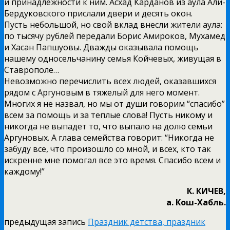
и принадлежности к ним. Асхад Карданов из аула Али-
Бердуковского прислали двери и десять окон.
Пусть небольшой, но свой вклад внесли жители аула:
по тысячу рублей передали Борис Амироков, Мухамед
и Хасан Папшуовы. Дважды оказывала помощь
нашему односельчанину семья Койчевых, живущая в
Ставрополе…
Невозможно перечислить всех людей, оказавшихся
рядом с Аргуновым в тяжелый для него момент.
Многих я не назвал, но мы от души говорим “спасибо”
всем за помощь и за теплые слова! Пусть никому и
никогда не выпадет то, что выпало на долю семьи
Аргуновых. А глава семейства говорит: “Никогда не
забуду все, что произошло со мной, и всех, кто так
искренне мне помогал все это время. Спасибо всем и
каждому!”
К. КИЧЕВ,
а. Кош-Хабль.
предыдущая запись
Праздник детства, праздник