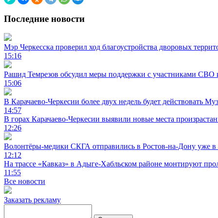
Последние новости
Мэр Черкесска проверил ход благоустройства дворовых террит
15:16
Рашид Темрезов обсудил меры поддержки с участниками СВО 
15:06
В Карачаево-Черкесии более двух недель будет действовать Му
14:57
В горах Карачаево-Черкесии выявили новые места произраста
12:26
Волонтёры-медики СКГА отправились в Ростов-на-Дону уже в 
12:12
На трассе «Кавказ» в Адыге-Хабльском районе монтируют прол
11:55
Все новости
Заказать рекламу