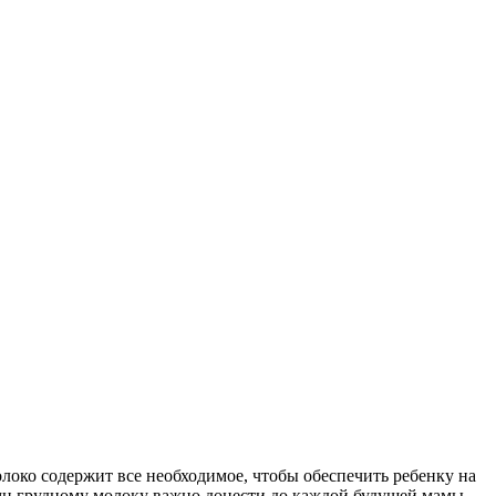
око содержит все необходимое, чтобы обеспечить ребенку на
Гимн грудному молоку важно донести до каждой будущей мамы,