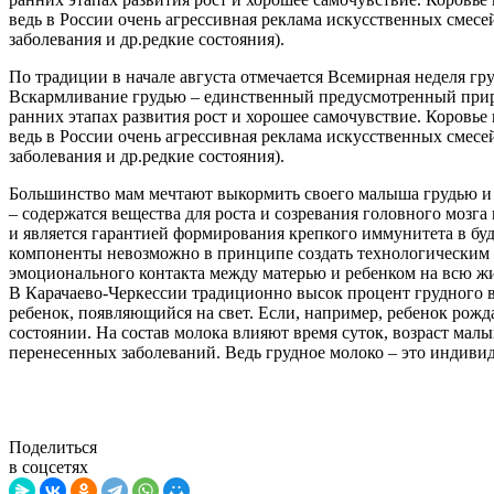
ведь в России очень агрессивная реклама искусственных смес
заболевания и др.редкие состояния).
По традиции в начале августа отмечается Всемирная неделя гр
Вскармливание грудью – единственный предусмотренный приро
ранних этапах развития рост и хорошее самочувствие. Коровье
ведь в России очень агрессивная реклама искусственных смес
заболевания и др.редкие состояния).
Большинство мам мечтают выкормить своего малыша грудью и п
– содержатся вещества для роста и созревания головного мозг
и является гарантией формирования крепкого иммунитета в буд
компоненты невозможно в принципе создать технологическим п
эмоционального контакта между матерью и ребенком на всю ж
В Карачаево-Черкессии традиционно высок процент грудного в
ребенок, появляющийся на свет. Если, например, ребенок рож
состоянии. На состав молока влияют время суток, возраст мал
перенесенных заболеваний. Ведь грудное молоко – это индивид
Поделиться
в соцсетях