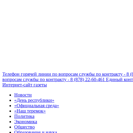
Телефон горячей линии по вопросам службы по контракту - 8 (
вопросам службы по контракту - 8 (878) 22-60-461
Единый конта
Интернет-сайт газеты
Новости
«День республики»
«Официальная среда»
«Наш теремок»
Политика
Экономика
Общество
Образование и наука