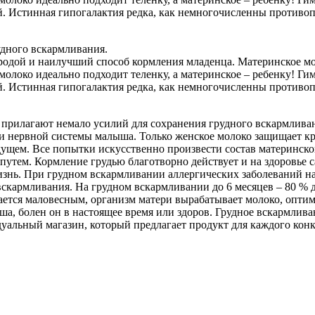
ей. Истинная гипогалактия редка, как немногочисленны противо
удного вскармливания.
дой и наилучший способ кормления младенца. Материнское мол
 молоко идеально подходит теленку, а материнское – ребенку! 
ей. Истинная гипогалактия редка, как немногочисленны противо
рилагают немало усилий для сохранения грудного вскармливани
а и нервной системы малыша. Только женское молоко защищает кр
ущем. Все попытки искусственно произвести состав материнског
утем. Кормление грудью благотворно действует и на здоровье 
изнь. При грудном вскармливании аллергических заболеваний н
скармливания. На грудном вскармливании до 6 месяцев – 80 % 
дается маловесным, организм матери вырабатывает молоко, опт
ыша, болен он в настоящее время или здоров. Грудное вскармлив
уальный магазин, который предлагает продукт для каждого конк