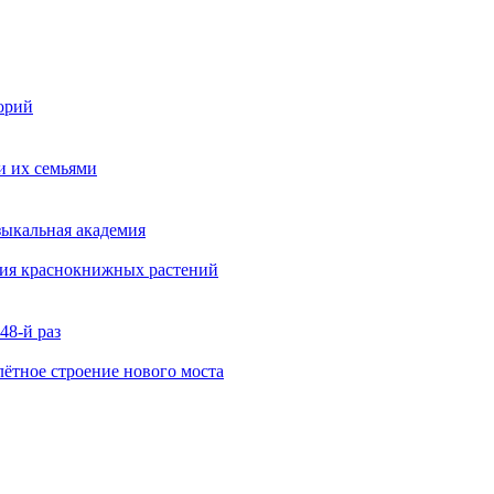
орий
и их семьями
зыкальная академия
ния краснокнижных растений
48-й раз
ётное строение нового моста