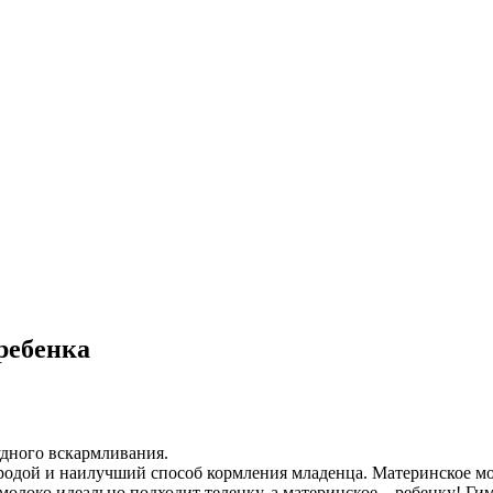
ребенка
удного вскармливания.
дой и наилучший способ кормления младенца. Материнское мол
 молоко идеально подходит теленку, а материнское – ребенку! 