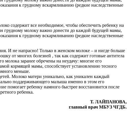
показания к грудному вскармливанию (редкие наследственные
око содержит все необходимое, чтобы обеспечить ребенку на
Гимн грудному молоку важно донести до каждой будущей мамы,
показания к грудному вскармливанию (редкие наследственные
я. И не напрасно! Только в женском молоке – и нигде больше
ошку от многих болезней , так как содержит готовые антитела
о молока заранее обречены на неудачу: многие его
самой кормящей мамы, способствует установлению тесного
амного меньше.
детей. Молоко матери уникально, как уникален каждый
имально поддерживающего малыша именно в этом его
ание помогает ребенку намного быстрее восстановится после
ретного ребенка.
Т. ЛАЙПАНОВА,
главный врач МБУЗ ЧГДБ.