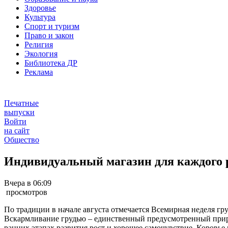
Здоровье
Культура
Спорт и туризм
Право и закон
Религия
Экология
Библиотека ДР
Реклама
Печатные
выпуски
Войти
на сайт
Общество
Индивидуальный магазин для каждого 
Вчера в 06:09
просмотров
По традиции в начале августа отмечается Всемирная неделя гр
Вскармливание грудью – единственный предусмотренный приро
ранних этапах развития рост и хорошее самочувствие. Коровье