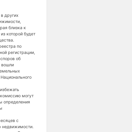
 в других
вижимости,
рая близка к
 из которой будет
щества.
реестра по
ной регистрации,
 споров об
и вошли
земельных
 Национального
 избежать
 комиссию могут
ты определения
ны
есяцев с
р недвижимости.