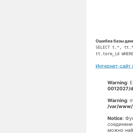
Ошибка базы дан
SELECT t.*, tt.
tt.term_id WHER
Интернет-сайт 
Warning
: 
0012027/d
Warning
: 
/var/www/
Notice
: Ф
соединени
можно най