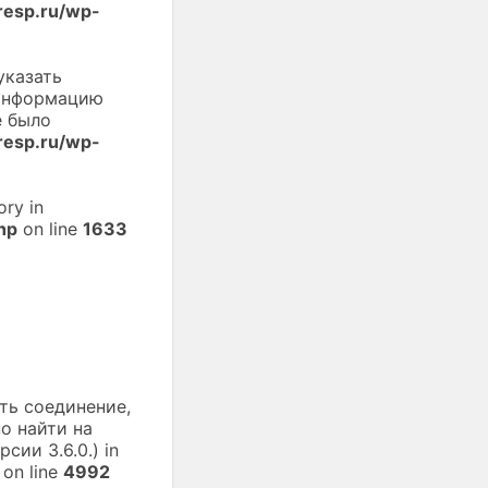
esp.ru/wp-
указать
 информацию
е было
esp.ru/wp-
ory in
hp
on line
1633
ть соединение,
о найти на
сии 3.6.0.) in
on line
4992