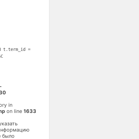
N t.term_id =
SC
-
30
ory in
hp
on line
1633
указать
 информацию
е было