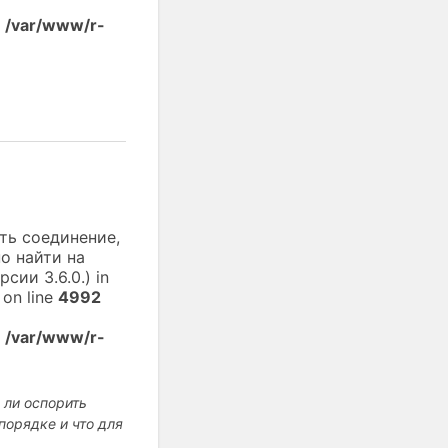
n
/var/www/r-
ть соединение,
о найти на
сии 3.6.0.) in
on line
4992
n
/var/www/r-
 ли оспорить
порядке и что для