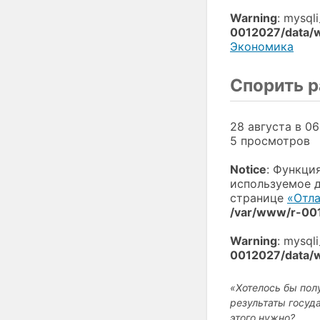
Warning
: mysql
0012027/data/
Экономика
Спорить 
28 августа в 06
5 просмотров
Notice
: Функци
используемое 
странице
«Отла
/var/www/r-001
Warning
: mysql
0012027/data/
«Хотелось бы пол
результаты госуд
этого нужно?