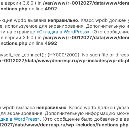
в версии 3.6.0.) in
/var/www/r-0012027/data/www/denr
unctions.php
on line
4992
ункция wpdb вызвана
неправильно
. Класс wpdb должен 
е, используемое для экранирования. Дополнительную
ти на странице
«Отладка в WordPress»
. (Это сообщени
в версии 3.6.0.) in
/var/www/r-0012027/data/www/denr
unctions.php
on line
4992
mysqli_real_connect(): (HY000/2002): No such file or direct
r-0012027/data/www/denresp.ru/wp-includes/wp-db.p
я wpdb вызвана
неправильно
. Класс wpdb должен указа
для экранирования. Дополнительную информацию можн
дка в WordPress»
. (Это сообщение было добавлено в вер
2027/data/www/denresp.ru/wp-includes/functions.php