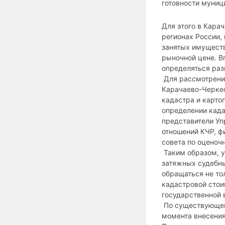
готовности муниц
Для этого в Карач
регионах России,
занятых имуществ
рыночной цене. В
определяться раз
Для рассмотрения
Карачаево-Черкес
кадастра и карто
определении када
представители Уп
отношений КЧР, ф
совета по оценоч
Таким образом, у
затяжных судебны
обращаться не то
кадастровой стои
государственной 
По существующем
момента внесения