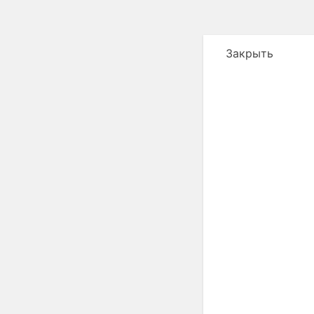
Закрыть
{{errorMsg}}
×
Войти на 
ВКонтакте
Goog
Войти через со
Войти
чер
Войти через со
Регистрац
{{successMsg}}