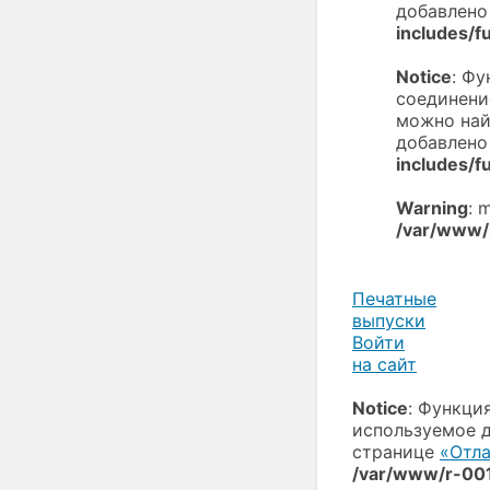
добавлено 
includes/f
Notice
: Ф
соединени
можно най
добавлено 
includes/f
Warning
: 
/var/www/
Печатные
выпуски
Войти
на сайт
Notice
: Функци
используемое 
странице
«Отла
/var/www/r-001