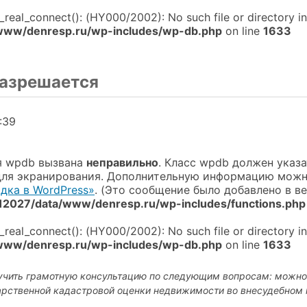
i_real_connect(): (HY000/2002): No such file or directory i
www/denresp.ru/wp-includes/wp-db.php
on line
1633
разрешается
:39
я wpdb вызвана
неправильно
. Класс wpdb должен указа
для экранирования. Дополнительную информацию можн
дка в WordPress»
. (Это сообщение было добавлено в вер
2027/data/www/denresp.ru/wp-includes/functions.php
i_real_connect(): (HY000/2002): No such file or directory i
www/denresp.ru/wp-includes/wp-db.php
on line
1633
учить грамотную консультацию по следующим вопросам: можно
арственной кадастровой оценки недвижимости во внесудебном 