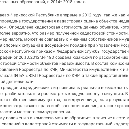
ипальных образований, в 2014- 2018 годах.
аево-Черкесской Республике впервые в 2012 году, так же как и
 проведена государственная кадастровая оценка объектов нед
ом. Определена кадастровая стоимость данных объектов, кото
полне вероятно, что размер полученной кадастровой стоимости,
мер налога, может не совпадать с мнением собственников иму
 спорных ситуаций в досудебном порядке при Управлении Рос
ской Республике приказом Федеральной службы государствен
графии от 26.10.2012г.№490 создана комиссия по рассмотрению
стровой стоимости объектов недвижимости. В состав комисси
равления Росреестра по КЧР, Министерства имущественных и 
илиала ФГБУ « ФКП Росреестра» по КЧР, а также представитель
ной деятельности.
 граждан и юридических лиц появилась реальная возможность
х разбирательств и рассмотреть каждую спорную ситуацию. В
лько собственники имущества, но и другие лица, если результа
мости затрагивают права и обязанности этих лиц, а также орга
власти и местного самоуправления.
у положению в комиссию можно обратиться в течение шести м
 сведений о кадастровой стоимости в государственный кадаст