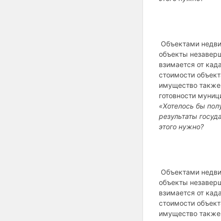
Объектами недвиж
объекты незаверш
взимается от кад
стоимости объект
имущество также 
готовности муниц
«Хотелось бы пол
результаты госуд
этого нужно?
Объектами недвиж
объекты незаверш
взимается от кад
стоимости объект
имущество также 