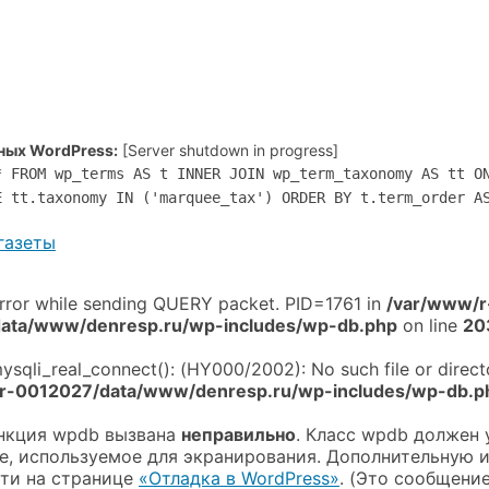
ных WordPress:
[Server shutdown in progress]
* FROM wp_terms AS t INNER JOIN wp_term_taxonomy AS tt O
E tt.taxonomy IN ('marquee_tax') ORDER BY t.term_order A
газеты
Error while sending QUERY packet. PID=1761 in
/var/www/r
ata/www/denresp.ru/wp-includes/wp-db.php
on line
20
mysqli_real_connect(): (HY000/2002): No such file or direct
r-0012027/data/www/denresp.ru/wp-includes/wp-db.p
ункция wpdb вызвана
неправильно
. Класс wpdb должен 
е, используемое для экранирования. Дополнительную
ти на странице
«Отладка в WordPress»
. (Это сообщени