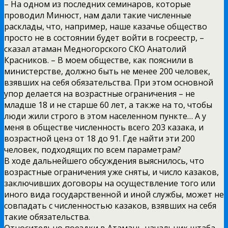
– На одном из последних семинаров, которые
проводил Минюст, нам дали такие численные
расклады, что, например, наше казачье общество
просто не в состоянии будет войти в госреестр, –
сказал атаман Медногорского СКО Анатолий
Красников. – В моем обществе, как пояснили в
министерстве, должно быть не менее 200 человек,
взявших на себя обязательства. При этом основной
упор делается на возрастные ограничения – не
младше 18 и не старше 60 лет, а также на то, чтобы
люди жили строго в этом населенном пункте… А у
меня в обществе численность всего 203 казака, и
возрастной ценз от 18 до 91. Где найти эти 200
человек, подходящих по всем параметрам?
В ходе дальнейшего обсуждения выяснилось, что
возрастные ограничения уже сняты, и число казаков,
заключивших договоры на осуществление того или
иного вида государственной и иной службы, может не
совпадать с численностью казаков, взявших на себя
такие обязательства.
Относительно поездки в Атамань начальник штаба