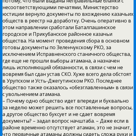
потому, что были выданы неправильные бланки с
несоответствующими печатями, Министерство
юстиции вернуло документы по вхождению казачьих
обществ в реестр на доработку. Очень оперативно в
этом направлении сработали Баталпашинское
городское и Прикубанское районное казачьи
общества. На момент проведения сбора в основном
готовы документы по Зеленчукскому РКО, за
исключением Исправненского станичного общества,
где еще не прошли выборы атамана, а назначен
лишь исполняющий обязанности, в связи с чем не
вовремя был сдан устав СКО. Хуже всего дела обстоят
в Урупском и Усть-Джегутинском РКО. Последнее
общество также оказалось «обезглавленным» в связи
с увольнением атамана.
– Почему одно общество идет впереди и буквально
за неделю может решить все поставленные вопросы,
а другое общество буксует и не сдает вовремя
документы? – задал вопрос начштаба. – Даже если в
районе временно отсутствует атаман, это не значит,
что первичные атаманы должны сидеть сложа руки и