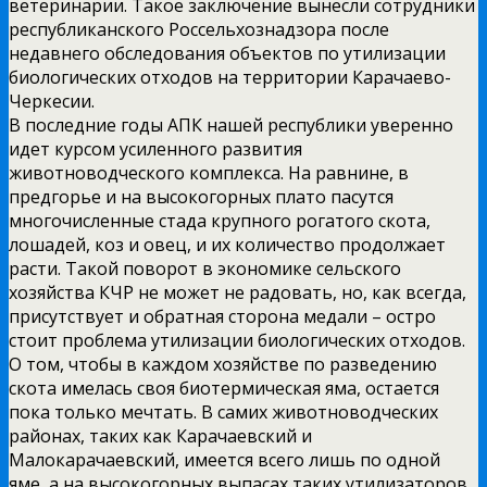
ветеринарии. Такое заключение вынесли сотрудники
республиканского Россельхознадзора после
недавнего обследования объектов по утилизации
биологических отходов на территории Карачаево-
Черкесии.
В последние годы АПК нашей республики уверенно
идет курсом усиленного развития
животноводческого комплекса. На равнине, в
предгорье и на высокогорных плато пасутся
многочисленные стада крупного рогатого скота,
лошадей, коз и овец, и их количество продолжает
расти. Такой поворот в экономике сельского
хозяйства КЧР не может не радовать, но, как всегда,
присутствует и обратная сторона медали – остро
стоит проблема утилизации биологических отходов.
О том, чтобы в каждом хозяйстве по разведению
скота имелась своя биотермическая яма, остается
пока только мечтать. В самих животноводческих
районах, таких как Карачаевский и
Малокарачаевский, имеется всего лишь по одной
яме, а на высокогорных выпасах таких утилизаторов,