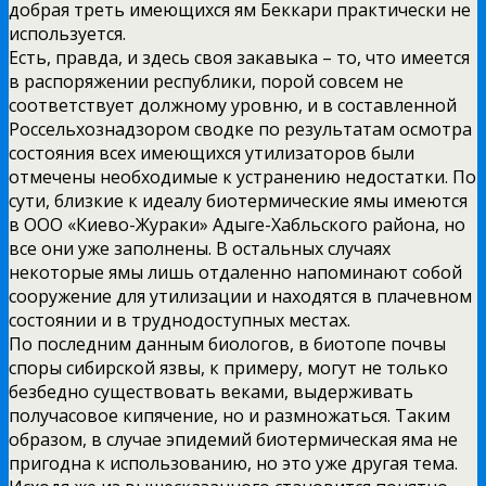
добрая треть имеющихся ям Беккари практически не
используется.
Есть, правда, и здесь своя закавыка – то, что имеется
в распоряжении республики, порой совсем не
соответствует должному уровню, и в составленной
Россельхознадзором сводке по результатам осмотра
состояния всех имеющихся утилизаторов были
отмечены необходимые к устранению недостатки. По
сути, близкие к идеалу биотермические ямы имеются
в ООО «Киево-Жураки» Адыге-Хабльского района, но
все они уже заполнены. В остальных случаях
некоторые ямы лишь отдаленно напоминают собой
сооружение для утилизации и находятся в плачевном
состоянии и в труднодоступных местах.
По последним данным биологов, в биотопе почвы
споры сибирской язвы, к примеру, могут не только
безбедно существовать веками, выдерживать
получасовое кипячение, но и размножаться. Таким
образом, в случае эпидемий биотермическая яма не
пригодна к использованию, но это уже другая тема.