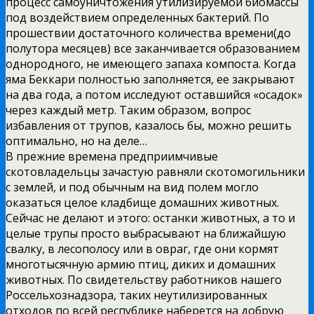
процесс самоуничтожения утилизируемой биомассы
под воздействием определенных бактерий. По
прошествии достаточного количества времени(до
полутора месяцев) все заканчивается образованием
однородного, не имеющего запаха компоста. Когда
яма Беккари полностью заполняется, ее закрывают
на два года, а потом исследуют оставшийся «осадок»
через каждый метр. Таким образом, вопрос
избавления от трупов, казалось бы, можно решить
оптимально, но на деле…
В прежние времена предприимчивые
скотовладельцы зачастую равняли скотомогильники
с землей, и под обычным на вид полем могло
оказаться целое кладбище домашних животных.
Сейчас не делают и этого: останки животных, а то и
целые трупы просто выбрасывают на ближайшую
свалку, в лесополосу или в овраг, где они кормят
многотысячную армию птиц, диких и домашних
животных. По свидетельству работников нашего
Россельхознадзора, таких неутилизированных
отходов по всей республике наберется на добрую