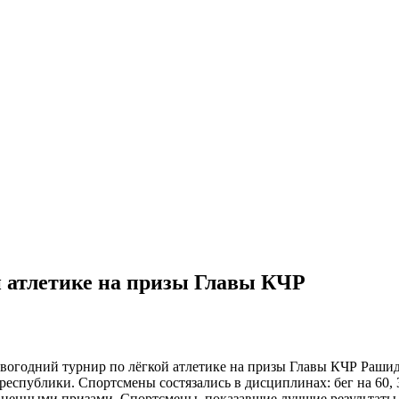
й атлетике на призы Главы КЧР
овогодний турнир по лёгкой атлетике на призы Главы КЧР Рашид
еспублики. Спортсмены состязались в дисциплинах: бег на 60, 3
и ценными призами. Спортсмены, показавшие лучшие результат