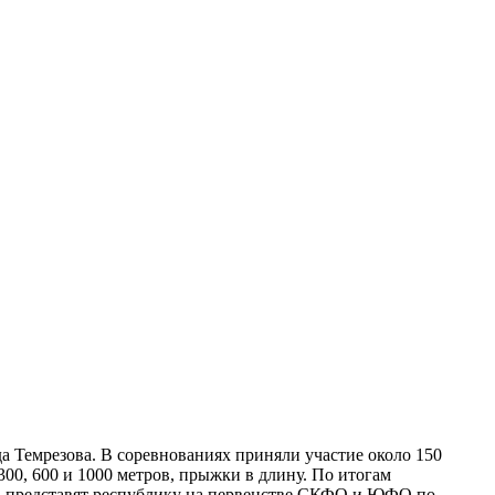
а Темрезова. В соревнованиях приняли участие около 150
00, 600 и 1000 метров, прыжки в длину. По итогам
ы, представят республику на первенстве СКФО и ЮФО по