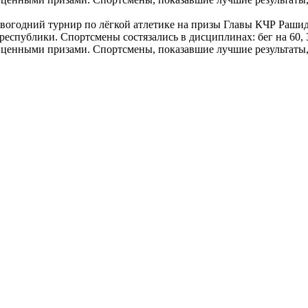
овогодний турнир по лёгкой атлетике на призы Главы КЧР Рашид
еспублики. Спортсмены состязались в дисциплинах: бег на 60, 3
и ценными призами. Спортсмены, показавшие лучшие результат