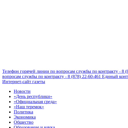
Телефон горячей линии по вопросам службы по контракту - 8 (
вопросам службы по контракту - 8 (878) 22-60-461
Единый конта
Интернет-сайт газеты
Новости
«День республики»
«Официальная среда»
«Наш теремок»
Политика
Экономика
Общество
Образование и наука