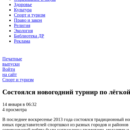
Здоровье
Культура
Спорт и туризм
Право и закон
Религия
Экология
Библиотека ДР
Реклама
Печатные
выпуски
Войти
на сайт
Спорт и туризм
Состоялся новогодний турнир по лёгко
14 января в 06:32
4 просмотра
В последнее воскресенье 2013 года состоялся традиционный н
юных представителей спортшкол из разных городов и районов р
соревнований ребята были награждены грамотами, медалями 