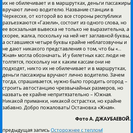
их не обилечивает и в маршрутках, деньги пассажиры
вручают лично водителю. Название станции в
Черкесске, от которой во все стороны республики
разъезжаются «Газели», состоит из одного слова, но
ее вокзальная вывеска не только не выразительна, а
скорее, жалка, поскольку на ней нет заглавной буквы,
а оставшиеся четыре буквы крайне неблагозвучны и
не дают никакого представления о том, что бы «…
Жная» могла обозначать. И у билетных касс люди не
толпятся, поскольку ни к каким кассам они не
подходят, никто их не обилечивает и в маршрутках,
деньги пассажиры вручают лично водителю. Зачем
тогда, спрашивается, нужно было городить огород –
строить автостанцию чрезвычайных размеров, но
назвать ее крайне непритязательно – Южная.
Никакой приманки, никакой острастки, но крайне
забавно. Добро пожаловать! Остановка «Жная».
Фото А. ДЖАУБАЕВОЙ.
предыдущая запись
Осторожнее с теплом!