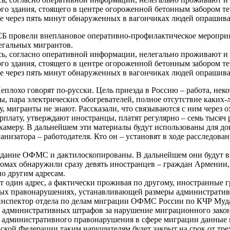
го здания, стоящего в центре огороженной бетонным забором т
же через пять минут обнаруженных в вагончиках людей опраши
 провели внеплановое оперативно-профилактическое мероприя
легальных мигрантов.
есь, согласно оперативной информации, нелегально проживают
го здания, стоящего в центре огороженной бетонным забором т
же через пять минут обнаруженных в вагончиках людей опраши
плохо говорят по-русски. Цель приезда в Россию – работа, неко
ы, пара электрических обогревателей, полное отсутствие каких-
у, мигранты не знают. Рассказали, что связываются с ним через 
рплату, утверждают иностранцы, платят регулярно – семь тысяч 
меру. В дальнейшем эти материалы будут использованы для док
низатора – работодателя. Кто он – установят в ходе расследова
 здание ОФМС и дактилоскопированы. В дальнейшем они будут 
омах обнаружили сразу девять иностранцев – граждан Армении, 
о другим адресам.
т один адрес, а фактически проживая по другому, иностранные 
ных правонарушениях, устанавливающей размеры административ
 инспектор отдела по делам миграции ОФМС России по КЧР Му
та административных штрафов за нарушение миграционного зако
я административного правонарушения в сфере миграции данные
ской Федерации таким нарушителям будет закрыт на срок от трех