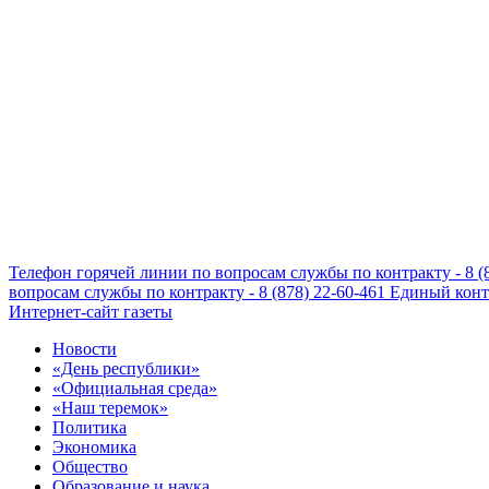
Телефон горячей линии по вопросам службы по контракту - 8 (
вопросам службы по контракту - 8 (878) 22-60-461
Единый конта
Интернет-сайт газеты
Новости
«День республики»
«Официальная среда»
«Наш теремок»
Политика
Экономика
Общество
Образование и наука