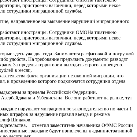
ерритории, пристроены вагончики, перед которыми некое
вали сотрудники миграционной службы.
тие, направленное на выявление нарушений миграционного
 и работают иностранцы. Сотрудники ОМОНа тщательно
ерритории, пристроены вагончики, перед которыми некое
вали сотрудники миграционной службы.
торые здесь уже два года. Занимаются расфасовкой и погрузкой
либо удобств. На требование предъявить документы разводят
охрану. За пределы территории выходить строго запрещено.
рублей в месяц.
азательства факта организации незаконной миграции, что
ния, к проведению которого подключатся сотрудники отдела
выдворены за пределы Российской Федерации.
Азербайджана и Узбекистана. Все они работают на рынке, тут
граждане нарушают миграционное законодательство по части 1
ных штрафов за нарушение правил въезда и режима
далиф Шидаков.
нодательства, – отметил заместитель начальника ОФМС России
 иностранные граждане будут привлечены к административной
 до десяти лет.