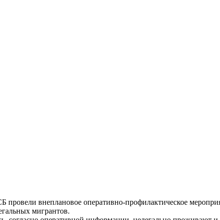
 провели внеплановое оперативно-профилактическое мероприя
легальных мигрантов.
есь, согласно оперативной информации, нелегально проживают