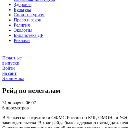
Здоровье
Культура
Спорт и туризм
Право и закон
Религия
Экология
Библиотека ДР
Реклама
Печатные
выпуски
Войти
на сайт
Экономика
Рейд по нелегалам
31 января в 06:07
6 просмотров
В Черкесске сотрудники ОФМС России по КЧР, ОМОНа и УФСБ
законодательства. В ходе рейда было задержано пятнадцать не
Складские помещения на одной из окраин города – именно зд