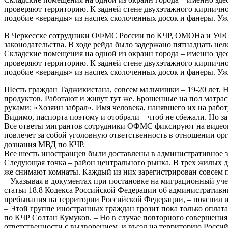
проверяют территорию. К задней стене двухэтажного кирпично
подобие «веранды» из наспех сколоченных досок и фанеры. У
В Черкесске сотрудники ОФМС России по КЧР, ОМОНа и УФСБ
законодательства. В ходе рейда было задержано пятнадцать не
Складские помещения на одной из окраин города – именно зд
проверяют территорию. К задней стене двухэтажного кирпично
подобие «веранды» из наспех сколоченных досок и фанеры. У
Шесть граждан Таджикистана, совсем мальчишки – 19-20 лет. Не
продуктов. Работают и живут тут же. Брошенные на пол матрас
руками: «Хозяин забрал». Имя человека, нанявшего их на работ
Видимо, паспорта поэтому и отобрали – чтоб не сбежали. Но за
Все ответы мигрантов сотрудники ОФМС фиксируют на видеока
повлечет за собой уголовную ответственность в отношении орга
дознания МВД по КЧР.
Все шесть иностранцев были доставлены в административное
Следующая точка – район центрального рынка. В трех жилых д
же снимают комнаты. Каждый из них зарегистрирован совсем п
– Указывая в документах при постановке на миграционный уче
статьи 18.8 Кодекса Российской Федерации об административ
пребывания на территории Российской Федерации, – пояснил
– Этой группе иностранных граждан грозит пока только опла
по КЧР Солтан Кумуков. – Но в случае повторного совершени
ответственности с выдворением, и въезд на территорию Россий