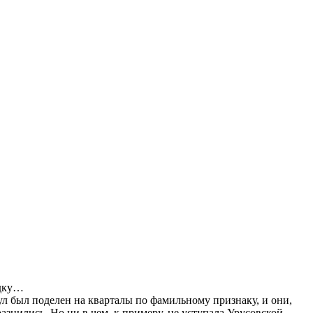
ядку…
аул был поделен на кварталы по фамильному признаку, и они,
знились. Но ни в чем, к примеру, не уступала Урусовской