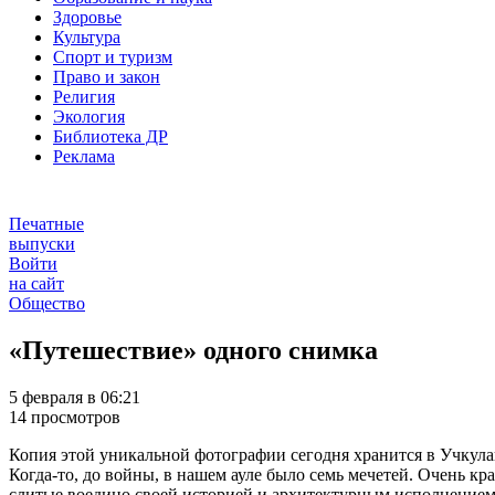
Здоровье
Культура
Спорт и туризм
Право и закон
Религия
Экология
Библиотека ДР
Реклама
Печатные
выпуски
Войти
на сайт
Общество
«Путешествие» одного снимка
5 февраля в 06:21
14 просмотров
Копия этой уникальной фотографии сегодня хранится в Учкула
Когда-то, до войны, в нашем ауле было семь мечетей. Очень кр
слитые воедино своей историей и архитектурным исполнением, 