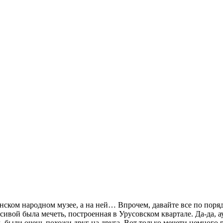
нском народном музее, а на ней… Впрочем, давайте все по пор
асивой была мечеть, построенная в Урусовском квартале. Да-да, 
были очень похожи друг на друга. Вот только мечети немного ра