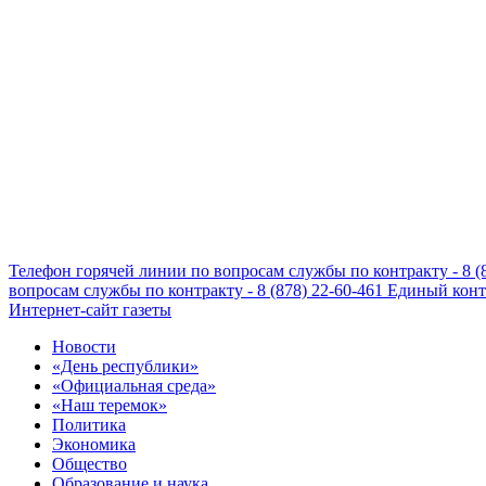
Телефон горячей линии по вопросам службы по контракту - 8 (
вопросам службы по контракту - 8 (878) 22-60-461
Единый конта
Интернет-сайт газеты
Новости
«День республики»
«Официальная среда»
«Наш теремок»
Политика
Экономика
Общество
Образование и наука