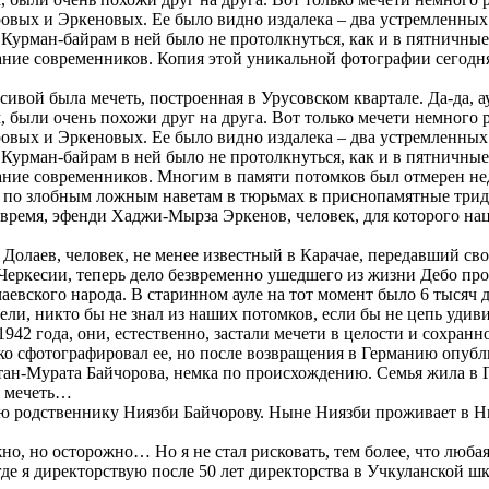
оровых и Эркеновых. Ее было видно издалека – два устремленны
урман-байрам в ней было не протолкнуться, как и в пятничны
ание современников. Копия этой уникальной фотографии сегодн
асивой была мечеть, построенная в Урусовском квартале. Да-да, 
были очень похожи друг на друга. Вот только мечети немного ра
оровых и Эркеновых. Ее было видно издалека – два устремленны
урман-байрам в ней было не протолкнуться, как и в пятничны
ание современников. Многим в памяти потомков был отмерен нед
ли по злобным ложным наветам в тюрьмах в приснопамятные трид
 время, эфенди Хаджи-Мырза Эркенов, человек, для которого на
олаев, человек, не менее известный в Карачае, передавший сво
Черкесии, теперь дело безвременно ушедшего из жизни Дебо п
аевского народа. В старинном ауле на тот момент было 6 тысяч 
ели, никто бы не знал из наших потомков, если бы не цепь удив
42 года, они, естественно, застали мечети в целости и сохранно
ько сфотографировал ее, но после возвращения в Германию опубл
ан-Мурата Байчорова, немка по происхождению. Семья жила в Г
и мечеть…
 родственнику Ниязби Байчорову. Ныне Ниязби проживает в Нью
но, но осторожно… Но я не стал рисковать, тем более, что любая
 где я директорствую после 50 лет директорства в Учкуланской ш