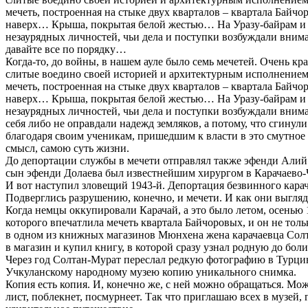
мечеть, построенная на стыке двух кварталов – квартала Байч
наверх… Крыша, покрытая белой жестью… На Уразу-байрам и К
незаурядных личностей, чьи дела и поступки возбуждали вним
давайте все по порядку…
Когда-то, до войны, в нашем ауле было семь мечетей. Очень кр
слитые воедино своей историей и архитектурным исполнением, 
мечеть, построенная на стыке двух кварталов – квартала Байч
наверх… Крыша, покрытая белой жестью… На Уразу-байрам и К
незаурядных личностей, чьи дела и поступки возбуждали вним
себя либо не оправдали надежд земляков, а потому, что сгину
благодаря своим ученикам, пришедшим к власти в это смутное
смысл, самою суть жизни.
До депортации службы в мечети отправлял также эфенди Алий Д
сын эфенди Долаева был известнейшим хирургом в Карачаево-
И вот наступил зловещий 1943-й. Депортация безвинного карач
Подверглись разрушению, конечно, и мечети. И как они выгляд
Когда немцы оккупировали Карачай, а это было летом, осенью 19
которого впечатлила мечеть квартала Байчоровых, и он не тол
в одном из книжных магазинов Мюнхена жена карачаевца Солт
в магазин и купил книгу, в которой сразу узнал родную до бол
Через год Солтан-Мурат переслал редкую фотографию в Турцию
Учкуланскому народному музею копию уникального снимка.
Копия есть копия. И, конечно же, с ней можно обращаться. Мож
лист, поблекнет, посмурнеет. Так что приглашаю всех в музей,