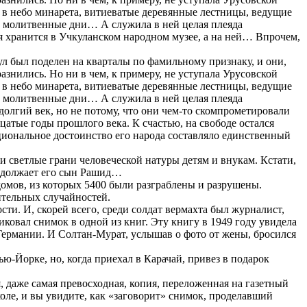
х в небо минарета, витиеватые деревянные лестницы, ведущие
е молитвенные дни… А служила в ней целая плеяда
я хранится в Учкуланском народном музее, а на ней… Впрочем,
аул был поделен на кварталы по фамильному признаку, и они,
знились. Но ни в чем, к примеру, не уступала Урусовской
х в небо минарета, витиеватые деревянные лестницы, ведущие
е молитвенные дни… А служила в ней целая плеяда
олгий век, но не потому, что они чем-то скомпрометировали
цатые годы прошлого века. К счастью, на свободе остался
циональное достоинство его народа составляло единственный
и светлые грани человеческой натуры детям и внукам. Кстати,
родолжает его сын Рашид…
домов, из которых 5400 были разграблены и разрушены.
ительных случайностей.
сти. И, скорей всего, среди солдат вермахта был журналист,
иковал снимок в одной из книг. Эту книгу в 1949 году увидела
ермании. И Солтан-Мурат, услышав о фото от жены, бросился
-Йорке, но, когда приехал в Карачай, привез в подарок
, даже самая превосходная, копия, переложенная на газетный
коле, и вы увидите, как «заговорит» снимок, проделавший