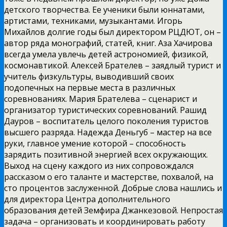
детского творчества. Ее ученики были юннатами,
артистами, техниками, музыкантами. Игорь
Михайлов долгие годы был директором РЦДЮТ, он –
автор ряда монографий, статей, книг. Аза Хачирова
всегда умела увлечь детей астрономией, физикой,
космонавтикой. Алексей Брателев – заядлый турист и
учитель физкультуры, выводивший своих
подопечных на первые места в различных
соревнованиях. Мария Брателева – сценарист и
организатор туристических соревнований. Рашид
Дауров – воспитатель целого поколения туристов
высшего разряда. Надежда Деньгуб – мастер на все
руки, главное умение которой – способность
зарядить позитивной энергией всех окружающих.
Выход на сцену каждого из них сопровождался
рассказом о его таланте и мастерстве, похвалой, на
сто процентов заслуженной. Добрые слова нашлись и
для директора Центра дополнительного
образования детей Земфира Джанкезовой. Непростая
задача – организовать и координировать работу