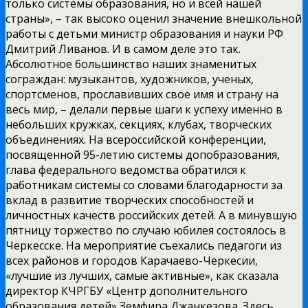
только системы образования, но и всей нашей
страны», – так высоко оценил значение внешкольной
работы с детьми министр образования и науки РФ
Дмитрий Ливанов. И в самом деле это так.
Абсолютное большинство наших знаменитых
сограждан: музыкантов, художников, ученых,
спортсменов, прославивших свое имя и страну на
весь мир, – делали первые шаги к успеху именно в
небольших кружках, секциях, клубах, творческих
объединениях. На всероссийской конференции,
посвященной 95-летию системы допобразования,
глава федерального ведомства обратился к
работникам системы со словами благодарности за
вклад в развитие творческих способностей и
личностных качеств российских детей. А в минувшую
пятницу торжество по случаю юбилея состоялось в
Черкесске. На мероприятие съехались педагоги из
всех районов и городов Карачаево-Черкесии,
«лучшие из лучших, самые активные», как сказала
директор КЧРГБУ «Центр дополнительного
образования детей» Земфира Джанкезова. Здесь