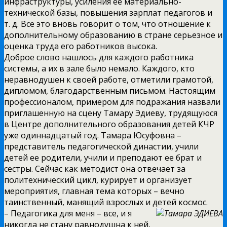
инфраструктуры, усиления ее материально-
технической базы, повышения зарплат педагогов и
т. д. Все это вновь говорит о том, что отношение к
дополнительному образованию в стране серьезное и
оценка труда его работников высока.
Доброе слово нашлось для каждого работника
системы, а их в зале было немало. Каждого, кто
неравнодушен к своей работе, отметили грамотой,
дипломом, благодарственным письмом. Настоящим
профессионалом, примером для подражания назвали
приглашенную на сцену Тамару Эдиеву, трудящуюся
в Центре дополнительного образования детей КЧР
уже одиннадцатый год. Тамара Юсуфовна –
представитель педагогической династии, учили
детей ее родители, учили и преподают ее брат и
сестры. Сейчас как методист она отвечает за
политехнический цикл, курирует и организует
мероприятия, главная тема которых – вечно
таинственный, манящий взрослых и детей космос.
– Педагогика для меня – все, и я
никогда не стану равнодушна к ней,