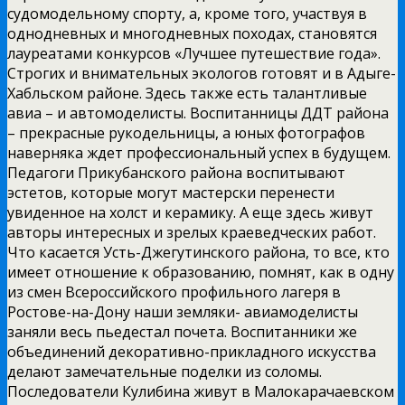
судомодельному спорту, а, кроме того, участвуя в
однодневных и многодневных походах, становятся
лауреатами конкурсов «Лучшее путешествие года».
Строгих и внимательных экологов готовят и в Адыге-
Хабльском районе. Здесь также есть талантливые
авиа – и автомоделисты. Воспитанницы ДДТ района
– прекрасные рукодельницы, а юных фотографов
наверняка ждет профессиональный успех в будущем.
Педагоги Прикубанского района воспитывают
эстетов, которые могут мастерски перенести
увиденное на холст и керамику. А еще здесь живут
авторы интересных и зрелых краеведческих работ.
Что касается Усть-Джегутинского района, то все, кто
имеет отношение к образованию, помнят, как в одну
из смен Всероссийского профильного лагеря в
Ростове-на-Дону наши земляки- авиамоделисты
заняли весь пьедестал почета. Воспитанники же
объединений декоративно-прикладного искусства
делают замечательные поделки из соломы.
Последователи Кулибина живут в Малокарачаевском