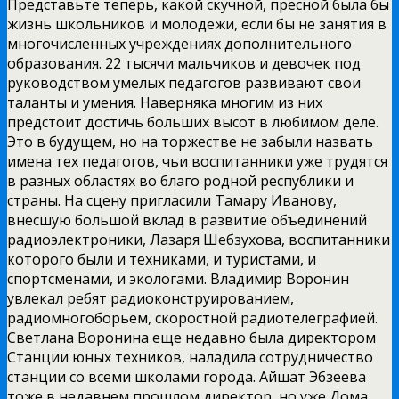
Представьте теперь, какой скучной, пресной была бы
жизнь школьников и молодежи, если бы не занятия в
многочисленных учреждениях дополнительного
образования. 22 тысячи мальчиков и девочек под
руководством умелых педагогов развивают свои
таланты и умения. Наверняка многим из них
предстоит достичь больших высот в любимом деле.
Это в будущем, но на торжестве не забыли назвать
имена тех педагогов, чьи воспитанники уже трудятся
в разных областях во благо родной республики и
страны. На сцену пригласили Тамару Иванову,
внесшую большой вклад в развитие объединений
радиоэлектроники, Лазаря Шебзухова, воспитанники
которого были и техниками, и туристами, и
спортсменами, и экологами. Владимир Воронин
увлекал ребят радиоконструированием,
радиомногоборьем, скоростной радиотелеграфией.
Светлана Воронина еще недавно была директором
Станции юных техников, наладила сотрудничество
станции со всеми школами города. Айшат Эбзеева
тоже в недавнем прошлом директор, но уже Дома