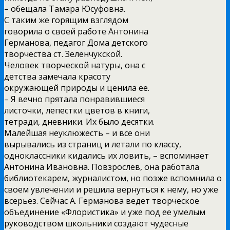
– обещала Тамара Юсуфовна.
С таким же горящим взглядом
говорила о своей работе Антонина
Германова, педагог Дома детского
творчества ст. Зеленчукской.
Человек творческой натуры, она с
детства замечала красоту
окружающей природы и ценила ее.
– Я вечно прятала понравившиеся
листочки, лепестки цветов в книги,
тетради, дневники. Их было десятки.
Малейшая неуклюжесть – и все они
вырывались из страниц и летали по классу,
одноклассники кидались их ловить, – вспоминает
Антонина Ивановна. Повзрослев, она работала
библиотекарем, журналистом, но позже вспомнила о
своем увлечении и решила вернуться к нему, но уже
всерьез. Сейчас А. Германова ведет творческое
объединение «Флористика» и уже под ее умелым
руководством школьники создают чудесные