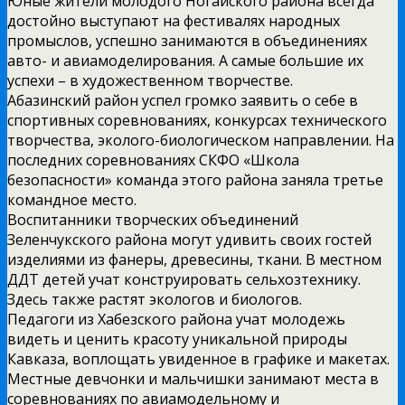
Юные жители молодого Ногайского района всегда
достойно выступают на фестивалях народных
промыслов, успешно занимаются в объединениях
авто- и авиамоделирования. А самые большие их
успехи – в художественном творчестве.
Абазинский район успел громко заявить о себе в
спортивных соревнованиях, конкурсах технического
творчества, эколого-биологическом направлении. На
последних соревнованиях СКФО «Школа
безопасности» команда этого района заняла третье
командное место.
Воспитанники творческих объединений
Зеленчукского района могут удивить своих гостей
изделиями из фанеры, древесины, ткани. В местном
ДДТ детей учат конструировать сельхозтехнику.
Здесь также растят экологов и биологов.
Педагоги из Хабезского района учат молодежь
видеть и ценить красоту уникальной природы
Кавказа, воплощать увиденное в графике и макетах.
Местные девчонки и мальчишки занимают места в
соревнованиях по авиамодельному и