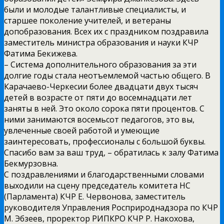
были и молодые талантливые специалисты, и
старшее поколение учителей, и ветераны
допобразования. Всех их с праздником поздравила
заместитель министра образования и науки КЧР
Фатима Бекижева.
– Система дополнительного образования за эти
долгие годы стала неотъемлемой частью общего. В
Карачаево-Черкесии более двадцати двух тысяч
детей в возрасте от пяти до восемнадцати лет
заняты в ней. Это около сорока пяти процентов. С
ними занимаются восемьсот педагогов, это вы,
увлеченные своей работой и умеющие
заинтересовать, профессионалы с большой буквы.
Спасибо вам за ваш труд, – обратилась к залу Фатима
Бекмурзовна.
С поздравлениями и благодарственными словами
выходили на сцену председатель комитета НС
(Парламента) КЧР Е. Червонова, заместитель
руководителя Управления Росприроднадзора по КЧР
М. Эбзеев, проректор РИПКРО КЧР Р. Накохова,