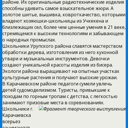
районе. Их оригинальные радиотехнические изделия
способны удивить самое взыскательное жюри. А
золотое шитье, вышивка, ковроткачество, которыми
владеют хозяюшки-школьницы из Учкекена и
близлежащих сел, более чем ценные умения в 21 веке,
стремящемся к высоким технологиям и забывающем
о народных промыслах.
Школьники Урупского района славятся мастерством
обработки дерева, изготовления из него кухонной
утвари и музыкальных инструментов. Девочки
создают уникальной красоты изделия из бисера.
Экологи района выращивают на опытных участках
культурные растения и получают высокие урожаи.
В Карачаевском районе педагоги сумели увлечь
детей судомоделизмом. Туристы, привыкшие к
походам по горным тропам с детства, с легкостью
занимают призовые места в соревнованиях.
Школьники г.
Карачаевска
всерьез
занимаются