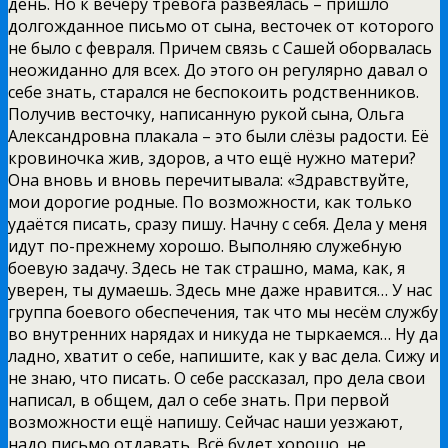
день. Но к вечеру тревога развеялась – пришло
долгожданное письмо от сына, весточек от которого
не было с февраля. Причем связь с Сашей оборвалась
неожиданно для всех. До этого он регулярно давал о
себе знать, старался не беспокоить родственников.
Получив весточку, написанную рукой сына, Ольга
Александровна плакала – это были слёзы радости. Её
кровиночка жив, здоров, а что ещё нужно матери?
Она вновь и вновь перечитывала: «Здравствуйте,
мои дорогие родные. По возможности, как только
удаётся писать, сразу пишу. Начну с себя. Дела у меня
идут по-прежнему хорошо. Выполняю служебную
боевую задачу. Здесь не так страшно, мама, как, я
уверен, ты думаешь. Здесь мне даже нравится… У нас
группа боевого обеспечения, так что мы несём службу
во внутренних нарядах и никуда не тыркаемся… Ну да
ладно, хватит о себе, напишите, как у вас дела. Сижу и
не знаю, что писать. О себе рассказал, про дела свои
написал, в общем, дал о себе знать. При первой
возможности ещё напишу. Сейчас наши уезжают,
надо письмо отдавать. Всё будет хорошо, не