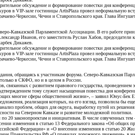
дварительное обсуждение и формирование повестки дня конферен
уров в VIP-зале гостиницы АrtisPlaza провел неформальную вс
рачаево-Черкесии, Чечни и Ставропольского края. Глава Ингуш
веро-Кавказской Парламентской Ассоциации. В его работе прин
ександр Иванов, его заместитель Руслан Хабов, председатели к
арбек Дикажев.
дварительное обсуждение и формирование повестки дня конферен
уров в VIP-зале гостиницы АrtisPlaza провел неформальную вс
рачаево-Черкесии, Чечни и Ставропольского края. Глава Ингуш
едания, обращаясь к участникам форума. Северо-Кавказская Пар
только в СКФО, но и в целом в России.
в, связанных с развитием правового государства, проведением
одтверждением тому служит насыщенная повестка дня конференц
ющих многие сферы общественной жизни», – заявил Юнус-Бек Е
дложения, реализация которых, на его взгляд, позволила бы е
анализ проблем, общих для округа, выработку путей их решения
асности на Северном Кавказе и развитие молодежной политики.
по 20 законопроектам и инициативам. В числе озвученных тем
сении изменения в статью 13 Федерального закона «Об общих п
оссийской Федерации» и «О внесении изменения в статью 20 Жи
ние Правительства РФ «О правилах дорожного движения», в час