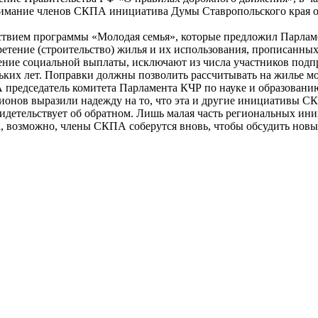
мание членов СКПА инициатива Думы Ставропольского края о в
ствием программы «Молодая семья», которые предложил Парлам
етение (строительство) жилья и их использования, прописанны
чение социальной выплаты, исключают из числа участников подп
льких лет. Поправки должны позволить рассчитывать на жилье м
А председатель комитета Парламента КЧР по науке и образовани
гионов выразили надежду на то, что эта и другие инициативы 
видетельствует об обратном. Лишь малая часть региональных ин
а, возможно, члены СКПА соберутся вновь, чтобы обсудить новы