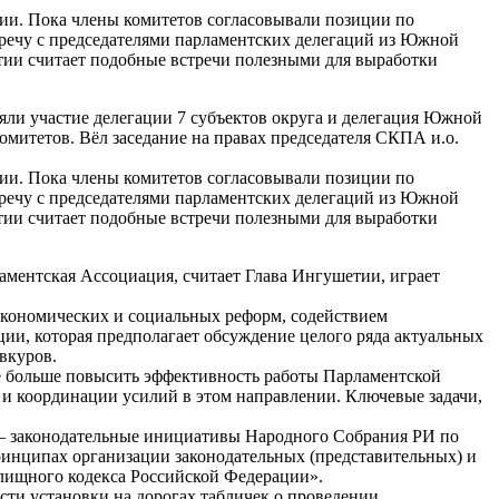
ции. Пока члены комитетов согласовывали позиции по
тречу с председателями парламентских делегаций из Южной
етии считает подобные встречи полезными для выработки
яли участие делегации 7 субъектов округа и делегация Южной
омитетов. Вёл заседание на правах председателя СКПА и.о.
ции. Пока члены комитетов согласовывали позиции по
тречу с председателями парламентских делегаций из Южной
етии считает подобные встречи полезными для выработки
ламентская Ассоциация, считает Глава Ингушетии, играет
 экономических и социальных реформ, содействием
ии, которая предполагает обсуждение целого ряда актуальных
вкуров.
ще больше повысить эффективность работы Парламентской
 и координации усилий в этом направлении. Ключевые задачи,
 – законодательные инициативы Народного Собрания РИ по
ринципах организации законодательных (представительных) и
лищного кодекса Российской Федерации».
ти установки на дорогах табличек о проведении