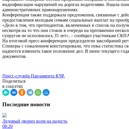
видеофиксации нарушений на дорогах водителями. Нашла пони
административных правонарушениях.
Конференция также поддержала предложения, связанные с дей
предоставления молодым семьям социальных выплат на приобр
«Дело в том, что претендентов, включенных в список на полу
несмотря на то что они стояли в очереди на протяжении неско
супругов не исполнилось 35 лет», – сообщил участникам СКП
На итоговой пресс-конференции председатели заксобраний ре
Спикеры с сожалением констатировали, что пока статистика с
надеются изменить такое положение дел. В июне текущего год
документов.
Пресс-служба Парламента КЧР.
Поделиться
в соцсетях
Последние новости
Ледовый дворец всем на радость
08:20