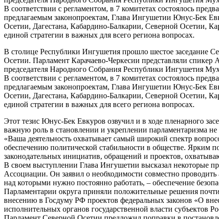
В соответствии с регламентом, в 7 комитетах состоялось пре
предлагаемым законопроектам, Глава Ингушетии Юнус-Бек Евк
Осетии, Дагестана, Кабардино-Балкарии, Северной Осетии, Ка
единой стратегии в важных для всего региона вопросах.
В столице Республики Ингушетия прошло шестое заседание Се
Осетии. Парламент Карачаево-Черкесии представляли спикер Ал
председателя Народного Собрания Республики Ингушетия Мух
В соответствии с регламентом, в 7 комитетах состоялось пре
предлагаемым законопроектам, Глава Ингушетии Юнус-Бек Евк
Осетии, Дагестана, Кабардино-Балкарии, Северной Осетии, Ка
единой стратегии в важных для всего региона вопросах.
Этот тезис Юнус-Бек Евкуров озвучил и в ходе пленарного зас
важную роль в становлении и укреплении парламентаризма не 
«Ваша деятельность охватывает самый широкий спектр вопросо
обеспечению политической стабильности в обществе. Ярким п
законодательных инициатив, обращений и проектов, охватыва
В своем выступлении Глава Ингушетии высказал некоторые пре
Ассоциации. Он заявил о необходимости совместно проводить 
над которыми нужно постоянно работать, – обеспечение безоп
Парламентарии округа приняли положительные решения почти 
внесению в Госдуму РФ проектов федеральных законов «О вне
исполнительных органов государственной власти субъектов Р
Парламент Северной Осетии предложил поправки в постановле