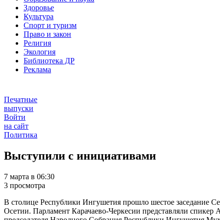
Здоровье
Культура
Спорт и туризм
Право и закон
Религия
Экология
Библиотека ДР
Реклама
Печатные
выпуски
Войти
на сайт
Политика
Выступили с инициативами
7 марта в 06:30
3 просмотра
В столице Республики Ингушетия прошло шестое заседание Се
Осетии. Парламент Карачаево-Черкесии представляли спикер Ал
председателя Народного Собрания Республики Ингушетия Мух