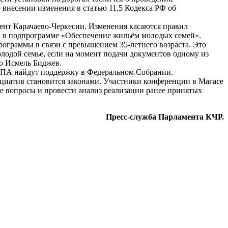
несении изменения в статью 11.5 Кодекса РФ об
ент Карачаево-Черкесии. Изменения касаются правил
х в подпрограмме «Обеспечение жильём молодых семей».
рограммы в связи с превышением 35-летнего возраста. Это
олодой семье, если на момент подачи документов одному из
ю Исмель Биджев.
СКПА найдут поддержку в Федеральном Собрании.
ициатив становится законами. Участники конференции в Магасе
е вопросы и провести анализ реализации ранее принятых
Пресс-служба Парламента КЧР.