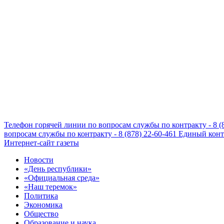
Телефон горячей линии по вопросам службы по контракту - 8 (
вопросам службы по контракту - 8 (878) 22-60-461
Единый конта
Интернет-сайт газеты
Новости
«День республики»
«Официальная среда»
«Наш теремок»
Политика
Экономика
Общество
Образование и наука