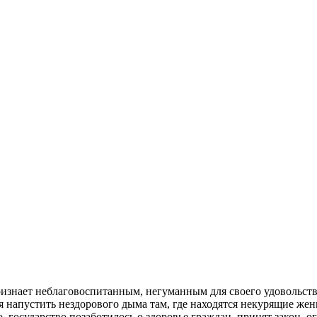
изнает неблаговоспитанным, негуманным для своего удовольстви
 напустить нездорового дыма там, где находятся некурящие жен
о, государство позаботилось о здоровье граждан, принят закон,