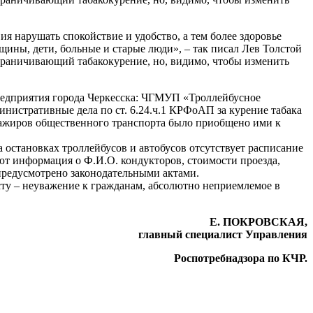
я нарушать спокойствие и удобство, а тем более здоровье
щины, дети, больные и старые люди», – так писал Лев Толстой
 ограничивающий табакокурение, но, видимо, чтобы изменить
редприятия города Черкесска: ЧГМУП «Троллейбусное
нистративные дела по ст. 6.24.ч.1 КРФоАП за курение табака
ссажиров общественного транспорта было приобщено ими к
 остановках троллейбусов и автобусов отсутствует расписание
ют информация о Ф.И.О. кондукторов, стоимости проезда,
 предусмотрено законодательными актами.
сту – неуважение к гражданам, абсолютно неприемлемое в
Е. ПОКРОВСКАЯ,
главный специалист Управления
Роспотребнадзора по КЧР.