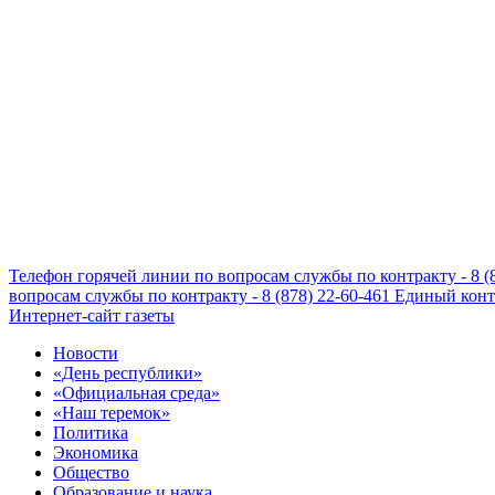
Телефон горячей линии по вопросам службы по контракту - 8 (
вопросам службы по контракту - 8 (878) 22-60-461
Единый конта
Интернет-сайт газеты
Новости
«День республики»
«Официальная среда»
«Наш теремок»
Политика
Экономика
Общество
Образование и наука