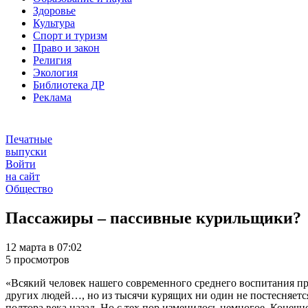
Здоровье
Культура
Спорт и туризм
Право и закон
Религия
Экология
Библиотека ДР
Реклама
Печатные
выпуски
Войти
на сайт
Общество
Пассажиры – пассивные курильщики?
12 марта в 07:02
5 просмотров
«Всякий человек нашего современного среднего воспитания пр
других людей…, но из тысячи курящих ни один не постесняется
полтора века назад. Но с тех пор изменилось немногое. Конечн