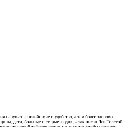
я нарушать спокойствие и удобство, а тем более здоровье
щины, дети, больные и старые люди», – так писал Лев Толстой
 ограничивающий табакокурение, но, видимо, чтобы изменить