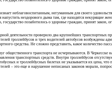
изнает неблаговоспитанным, негуманным для своего удовольстви
 напустить нездорового дыма там, где находятся некурящие жен
о, государство позаботилось о здоровье граждан, принят закон,
орной деятельности проверило два крупнейших транспортных п
елей троллейбусов и трех водителей автобусов возбуждены адми
ортного средства. Не сложно представить, какое количество па
уг общественного транспорта не исчерпываются. В Черкесске на
равления транспортных средств. Внутри троллейбусов отсутству
втобусных и троллейбусных билетах не указывается их цена, что
ителей – это еще и нарушение неписаных законов морали, попро