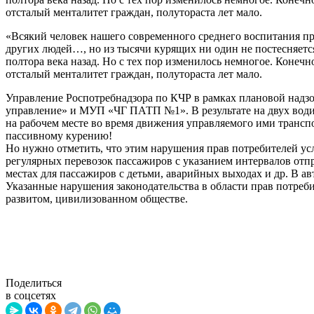
отсталый менталитет граждан, полутораста лет мало.
«Всякий человек нашего современного среднего воспитания пр
других людей…, но из тысячи курящих ни один не постесняется
полтора века назад. Но с тех пор изменилось немногое. Конечн
отсталый менталитет граждан, полутораста лет мало.
Управление Роспотребнадзора по КЧР в рамках плановой надз
управление» и МУП «ЧГ ПАТП №1». В результате на двух водит
на рабочем месте во время движения управляемого ими трансп
пассивному курению!
Но нужно отметить, что этим нарушения прав потребителей усл
регулярных перевозок пассажиров с указанием интервалов отп
местах для пассажиров с детьми, аварийных выходах и др. В а
Указанные нарушения законодательства в области прав потреб
развитом, цивилизованном обществе.
Поделиться
в соцсетях