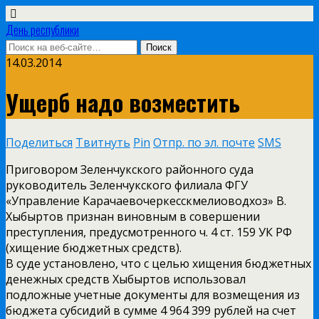
День республики
14.03.2014
Ущерб надо возместить
Поделиться
Твитнуть
Pin
Отпр. по эл. почте
SMS
Приговором Зеленчукского районного суда
руководитель Зеленчукского филиала ФГУ
«Управление Карачаевочеркесскмелиоводхоз» В.
Хыбыртов признан виновным в совершении
преступления, предусмотренного ч. 4 ст. 159 УК РФ
(хищение бюджетных средств).
В суде установлено, что с целью хищения бюджетных
денежных средств Хыбыртов использовал
подложные учетные документы для возмещения из
бюджета субсидий в сумме 4 964 399 рублей на счет