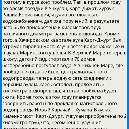
поэтому в курсе всех проблем. Так, в прошлом году
во время поездки в Учкулан, Карт-Джурт, Хурзук
Рашид Бориспиевич, изучив все нюансы с
водоснабжением, дал ряд поручений, в результате
чего было приобретено 8 километров труб
различного диаметра, заменены водоводы. Кроме
того, в Хачировском квартале аула Карт-Джурт был
отремонтирован мост. Улучшается водоснабжение и
в аулах Маринского ущелья. В Верхней Маре теперь в
школу, детский сад, спортзал и 70 домов
бесперебойно поступает вода. А в Нижней Маре, где
вообще никогда не было централизованного
водопровода, теперь водную сеть соединили с
верхним аулом. Здесь осталось проложить 3
километра водопровода, и тогда проблема будет
снята. Кроме того, в этом году планируется
завершить работы по прокладке магистрального
водопровода Новый Карачай – Хумара. В аулах
Каменномост, Карт-Джурт, Учкулан приобретены по 2
километра труб, что, несомненно, улучшит
водоснабжение в данных населенных пунктах.