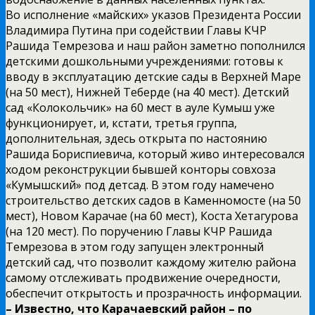
Во исполнение «майских» указов Президента России
Владимира Путина при содействии Главы КЧР
Рашида Темрезова и наш район заметно пополнился
детскими дошкольными учреждениями: готовы к
вводу в эксплуатацию детские сады в Верхней Маре
(на 50 мест), Нижней Теберде (на 40 мест). Детский
сад «Колокольчик» на 60 мест в ауле Кумыш уже
функционирует, и, кстати, третья группа,
дополнительная, здесь открыта по настоянию
Рашида Бориспиевича, который живо интересовался
ходом реконструкции бывшей конторы совхоза
«Кумышский» под детсад. В этом году намечено
строительство детских садов в Каменномосте (на 50
мест), Новом Карачае (на 60 мест), Коста Хетагурова
(на 120 мест). По поручению Главы КЧР Рашида
Темрезова в этом году запущен электронный
детский сад, что позволит каждому жителю района
самому отслеживать продвижение очередности,
обеспечит открытость и прозрачность информации.
– Известно, что Карачаевский район – по