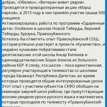
добра», «Обелиск», «Ветеран живет рядом».
Проводятся и природоохранные акции «Марш
парков», в 2013 году в них приняло участие свыше 500
учащихся.
Активизировалась работа по программе «Одаренные
дети». Особенно в школах Новой Теберды, Верхней
Теберды, Хурзука, Правокубанского.
Хотелось бы отметить опыт Правокубанской СОШ,
которая успешно участвует в проекте «Куначество», и
недавно кунаками-побратимами стали
десятиклассник этой школы Ансар Кипкеев и
одиннадцатиклассник Борис Аликов из Зольского
района КБР. К слову, эта школа – пока единственная,
регулярно участвующая в телемостах со школами
города Хасавюрт Республики Дагестан, во время
которых проводятся общие интегрированные уроки.
Этот опыт с участием субъектов СКФО обобщен на
семинаре завучей школ района, где присутствующие
воочию увидели уроки русского языка и математики,
которые проходили по телемосту «Правокубанский-