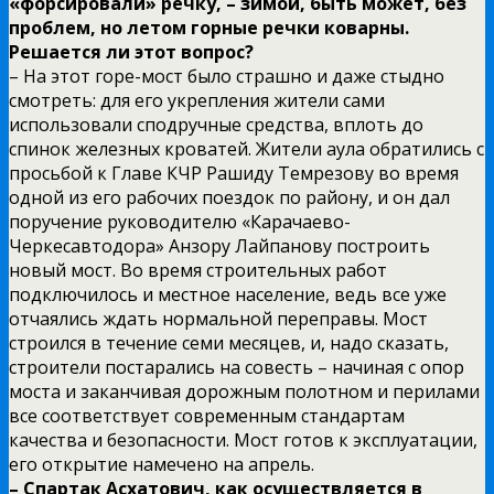
«форсировали» речку, – зимой, быть может, без
проблем, но летом горные речки коварны.
Решается ли этот вопрос?
– На этот горе-мост было страшно и даже стыдно
смотреть: для его укрепления жители сами
использовали сподручные средства, вплоть до
спинок железных кроватей. Жители аула обратились с
просьбой к Главе КЧР Рашиду Темрезову во время
одной из его рабочих поездок по району, и он дал
поручение руководителю «Карачаево-
Черкесавтодора» Анзору Лайпанову построить
новый мост. Во время строительных работ
подключилось и местное население, ведь все уже
отчаялись ждать нормальной переправы. Мост
строился в течение семи месяцев, и, надо сказать,
строители постарались на совесть – начиная с опор
моста и заканчивая дорожным полотном и перилами
все соответствует современным стандартам
качества и безопасности. Мост готов к эксплуатации,
его открытие намечено на апрель.
– Спартак Асхатович, как осуществляется в