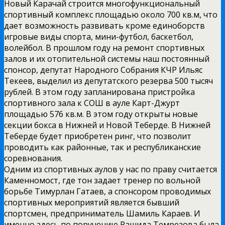
Новый Карачай строится многофункциональный
спортивный комплекс площадью около 700 кв.м, что
дает возможность развивать кроме единоборств
игровые виды спорта, мини-футбол, баскетбол,
волейбол. В прошлом году на ремонт спортивных
залов и их отопительной системы наш постоянный
спонсор, депутат Народного Собрания КЧР Ильяс
Текеев, выделил из депутатского резерва 500 тысяч
рублей. В этом году запланирована пристройка
спортивного зала к СОШ в ауле Карт-Джурт
площадью 576 кв.м. В этом году открыты новые
секции бокса в Нижней и Новой Теберде. В Нижней
Теберде будет приобретен ринг, что позволит
проводить как районные, так и республиканские
соревнования.
Одним из спортивных аулов у нас по праву считается
Каменномост, где тон задает тренер по вольной
борьбе Тимурлан Гатаев, а спонсором проводимых
спортивных мероприятий является бывший
спортсмен, предприниматель Шамиль Караев. И
именно здесь по поручению Рашида Темрезова была