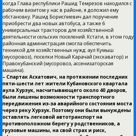
когда Глава республики Рашид Темрезов находился с
рабочим визитом у нас в районе, я доложил ему
обстановку. Рашид Бориспиевич дал поручение
приобрести два новых автобуса, а также 6
универсальных тракторов для хозяйственной
деятельности сельских поселений. Кстати, в этом году
районная администрация смогла обеспечить
техникой для хозяйственных нужд: аул Кумыш
(мусоровоз), поселки Новый Карачай (экскаватор) и
Правокубанский (мусоровоз, ассенизаторская
машина).
– Спартак Асхатович, на протяжении последних
пяти-шести лет жители Кубановского квартала
аула Хурзук, насчитывающего около 40 дворов,
были лишены возможности транспортного
передвижения из-за аварийного состояния моста
через реку Хурзук. Поэтому они были вынуждены
оставлять легковой автотранспорт на
противоположном берегу у родственников, а
грузовые машины, на свой страх и риск,