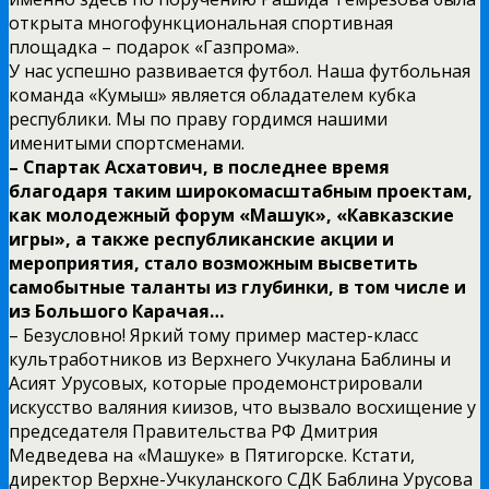
открыта многофункциональная спортивная
площадка – подарок «Газпрома».
У нас успешно развивается футбол. Наша футбольная
команда «Кумыш» является обладателем кубка
республики. Мы по праву гордимся нашими
именитыми спортсменами.
– Спартак Асхатович, в последнее время
благодаря таким широкомасштабным проектам,
как молодежный форум «Машук», «Кавказские
игры», а также республиканские акции и
мероприятия, стало возможным высветить
самобытные таланты из глубинки, в том числе и
из Большого Карачая…
– Безусловно! Яркий тому пример мастер-класс
культработников из Верхнего Учкулана Баблины и
Асият Урусовых, которые продемонстрировали
искусство валяния киизов, что вызвало восхищение у
председателя Правительства РФ Дмитрия
Медведева на «Машуке» в Пятигорске. Кстати,
директор Верхне-Учкуланского СДК Баблина Урусова