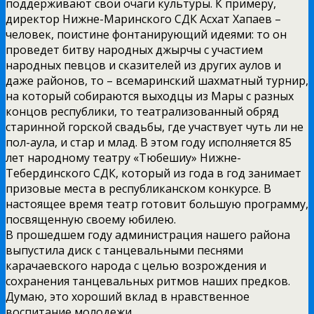
поддерживают свои очаги культуры. К примеру,
директор Нижне-Маринского СДК Асхат Хапаев –
человек, поистине фонтанирующий идеями: то он
проведет битву народных джырчы с участием
народных певцов и сказителей из других аулов и
даже районов, то – всемаринский шахматный турнир,
на который собираются выходцы из Мары с разных
концов республики, то театрализованный обряд
старинной горской свадьбы, где участвует чуть ли не
пол-аула, и стар и млад. В этом году исполняется 85
лет народному театру «Тюбешиу» Нижне-
Тебердинского СДК, который из года в год занимает
призовые места в республиканском конкурсе. В
настоящее время театр готовит большую программу,
посвященную своему юбилею.
В прошедшем году администрация нашего района
выпустила диск с танцевальными песнями
карачаевского народа с целью возрождения и
сохранения танцевальных ритмов наших предков.
Думаю, это хороший вклад в нравственное
воспитание молодежи.