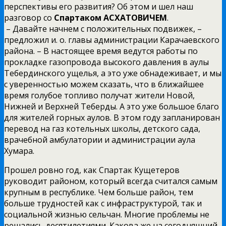
перспективы его развития? Об этом и шел наш
разговор со
Спартаком АСХАТОВИЧЕМ
.
– Давайте начнем с положительных подвижек, –
предложил и. о. главы администрации Карачаевского
района. – В настоящее время ведутся работы по
прокладке газопровода высокого давления в аулы
Тебердинского ущелья, а это уже обнадеживает, и мы
с уверенностью можем сказать, что в ближайшее
время голубое топливо получат жители Новой,
Нижней и Верхней Теберды. А это уже большое благо
для жителей горных аулов. В этом году запланирован
перевод на газ котельных школы, детского сада,
врачебной амбулатории и администрации аула
Хумара.
Прошел ровно год, как Спартак Кущетеров
руководит районом, который всегда считался самым
крупным в республике. Чем больше район, тем
больше трудностей как с инфраструктурой, так и
социальной жизнью сельчан. Многие проблемы не
решались десятилетиями. Какова же на сегодняшний