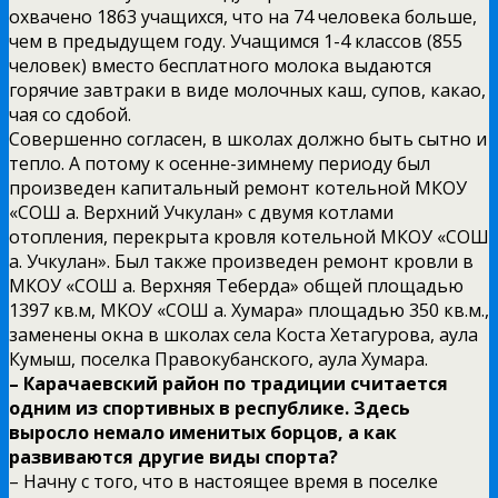
охвачено 1863 учащихся, что на 74 человека больше,
чем в предыдущем году. Учащимся 1-4 классов (855
человек) вместо бесплатного молока выдаются
горячие завтраки в виде молочных каш, супов, какао,
чая со сдобой.
Совершенно согласен, в школах должно быть сытно и
тепло. А потому к осенне-зимнему периоду был
произведен капитальный ремонт котельной МКОУ
«СОШ а. Верхний Учкулан» с двумя котлами
отопления, перекрыта кровля котельной МКОУ «СОШ
а. Учкулан». Был также произведен ремонт кровли в
МКОУ «СОШ а. Верхняя Теберда» общей площадью
1397 кв.м, МКОУ «СОШ а. Хумара» площадью 350 кв.м.,
заменены окна в школах села Коста Хетагурова, аула
Кумыш, поселка Правокубанского, аула Хумара.
– Карачаевский район по традиции считается
одним из спортивных в республике. Здесь
выросло немало именитых борцов, а как
развиваются другие виды спорта?
– Начну с того, что в настоящее время в поселке