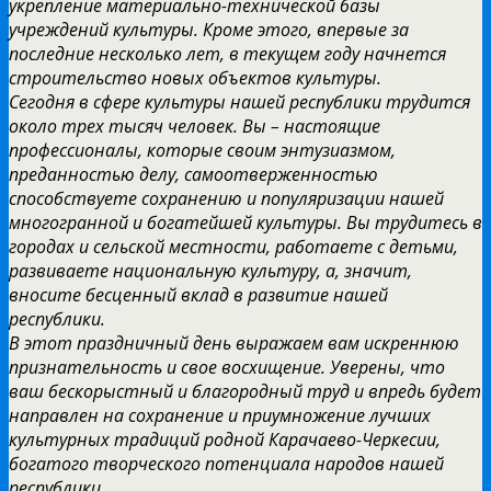
укрепление материально-технической базы
учреждений культуры.
Кроме этого, впервые за
последние несколько лет, в текущем году начнется
строительство новых объектов культуры.
Сегодня в сфере культуры нашей республики трудится
около трех тысяч человек. Вы – настоящие
профессионалы, которые своим энтузиазмом,
преданностью делу, самоотверженностью
способствуете сохранению и популяризации нашей
многогранной и богатейшей культуры. Вы трудитесь в
городах и сельской местности, работаете с детьми,
развиваете национальную культуру, а, значит,
вносите бесценный вклад в развитие нашей
республики.
В этот праздничный день выражаем вам искреннюю
признательность и свое восхищение. Уверены, что
ваш бескорыстный и благородный труд и впредь будет
направлен на сохранение и приумножение лучших
культурных традиций родной Карачаево-Черкесии,
богатого творческого потенциала народов нашей
республики.