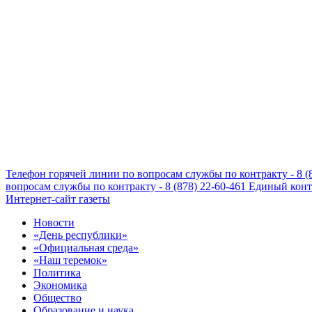
Телефон горячей линии по вопросам службы по контракту - 8 (
вопросам службы по контракту - 8 (878) 22-60-461
Единый конта
Интернет-сайт газеты
Новости
«День республики»
«Официальная среда»
«Наш теремок»
Политика
Экономика
Общество
Образование и наука