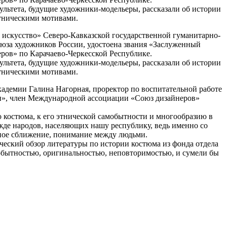
ультета, будущие художники-модельеры, рассказали об истории
этническими мотивами.
и искусство» Северо-Кавказской государственной гуманитарно-
юза художников России, удостоена звания «Заслуженный
ров» по Карачаево-Черкесской Республике.
ультета, будущие художники-модельеры, рассказали об истории
этническими мотивами.
кадемии Галина Нагорная, проректор по воспитательной работе
айн», член Международной ассоциации «Союз дизайнеров»
костюма, к его этнической самобытности и многообразию в
жде народов, населяющих нашу республику, ведь именно со
мное сближение, понимание между людьми.
еский обзор литературы по истории костюма из фонда отдела
мобытностью, оригинальностью, неповторимостью, и сумели бы