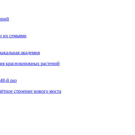
орий
и их семьями
зыкальная академия
ния краснокнижных растений
48-й раз
ётное строение нового моста