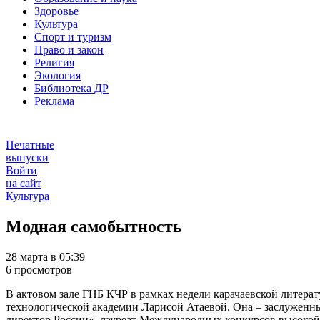
Здоровье
Культура
Спорт и туризм
Право и закон
Религия
Экология
Библиотека ДР
Реклама
Печатные
выпуски
Войти
на сайт
Культура
Модная самобытность
28 марта в 05:39
6 просмотров
В актовом зале ГНБ КЧР в рамках недели карачаевской литерат
технологической академии Ларисой Атаевой. Она – заслуженн
директор России», лауреат Международных конкурсов высокой