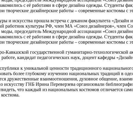
акомились с её работами в сфере дизайна одежды. Студенты фак
ои творческие дизайнерские работы – современные костюмы с 
уры и искусства прошла встреча с деканом факультета «Дизайн 
ый работник культуры РФ, член МА «Союз дизайнеров», член Со
 моды, председатель Международной ассоциации «Союз дизайне
акомились с её работами в сфере дизайна одежды. Студенты фак
ои творческие дизайнерские работы – современные костюмы с 
еро-Кавказской государственной гуманитарно-технологической а
й работе, кандидат педагогических наук, доцент кафедры «Диз
спублики к уникальной ценности традиционного национального 
вовать более глубокому изучению национальных традиций в оде
аются дружественные взаимоотношения, духовное общение, взаи
о искусству ГНБ Ирина Переверзева организовали библиографич
 увидеть, что каждый из национальных костюмов отличается са
 костюма.