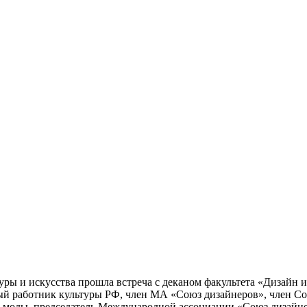
уры и искусства прошла встреча с деканом факультета «Дизайн 
ый работник культуры РФ, член МА «Союз дизайнеров», член Со
 моды, председатель Международной ассоциации «Союз дизайне