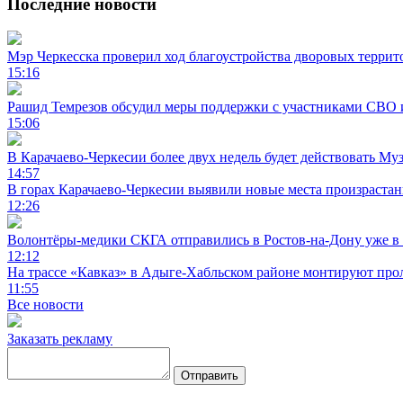
Последние новости
Мэр Черкесска проверил ход благоустройства дворовых террит
15:16
Рашид Темрезов обсудил меры поддержки с участниками СВО 
15:06
В Карачаево-Черкесии более двух недель будет действовать Му
14:57
В горах Карачаево-Черкесии выявили новые места произраста
12:26
Волонтёры-медики СКГА отправились в Ростов-на-Дону уже в 
12:12
На трассе «Кавказ» в Адыге-Хабльском районе монтируют прол
11:55
Все новости
Заказать рекламу
Отправить