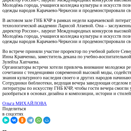
Молодёжь города, учащиеся колледжа культуры и искусств позн
одежды народов Карачаево-Черкесии и продемонстрировали св
В актовом зале ГНБ КЧР в рамках недели карачаевской литерат
технологической академии Ларисой Атаевой. Она – заслуженн
директор России», лауреат Международных конкурсов высокой
Молодёжь города, учащиеся колледжа культуры и искусств позн
одежды народов Карачаево-Черкесии и продемонстрировали св
Во встрече приняли участие проректор по учебной работе Сев
Инна Кравченко, заместитель декана по учебно-воспитательно
Зулейха Хапчаева.
Организаторы встречи хотели привлечь внимание молодежи ре
сочетании с тенденциями современной высокой моды, содейст
знания культурного наследия своего и других народов начин
Сотрудники библиотеки, ведущая вечера заведующая отделом п
литературы по искусству ГНБ КЧР, чтобы гости вечера смогли
разобраться в основах дизайна и композиции, истории и стилей
Ольга МИХАЙЛОВА
Поделиться
в соцсетях