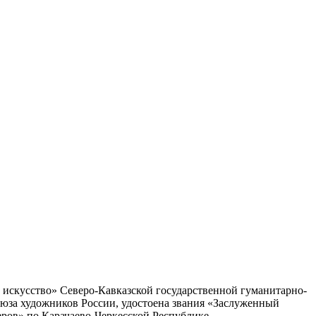
и искусство» Северо-Кавказской государственной гуманитарно-
юза художников России, удостоена звания «Заслуженный
ров» по Карачаево-Черкесской Республике.