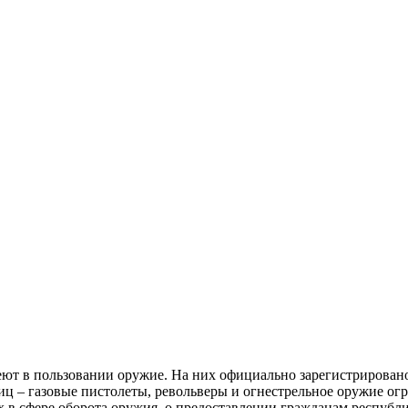
ют в пользовании оружие. На них официально зарегистрировано 
ниц – газовые пистолеты, револьверы и огнестрельное оружие о
 в сфере оборота оружия, о предоставлении гражданам республи