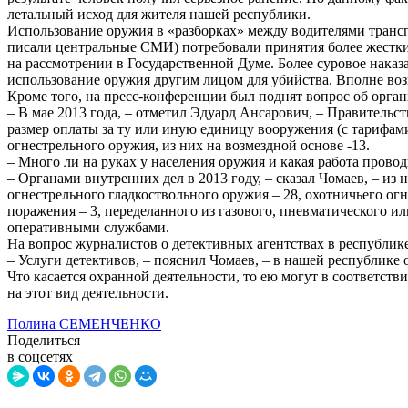
летальный исход для жителя нашей республики.
Использование оружия в «разборках» между водителями транспо
писали центральные СМИ) потребовали принятия более жестких
на рассмотрении в Государственной Думе. Более суровое наказа
использование оружия другим лицом для убийства. Вполне возм
Кроме того, на пресс-конференции был поднят вопрос об орга
– В мае 2013 года, – отметил Эдуард Ансарович, – Правитель
размер оплаты за ту или иную единицу вооружения (с тарифам
огнестрельного оружия, из них на возмездной основе -13.
– Много ли на руках у населения оружия и какая работа прово
– Органами внутренних дел в 2013 году, – сказал Чомаев, – из 
огнестрельного гладкоствольного оружия – 28, охотничьего огн
поражения – 3, переделанного из газового, пневматического и
оперативными службами.
На вопрос журналистов о детективных агентствах в республике 
– Услуги детективов, – пояснил Чомаев, – в нашей республике 
Что касается охранной деятельности, то ею могут в соответст
на этот вид деятельности.
Полина СЕМЕНЧЕНКО
Поделиться
в соцсетях