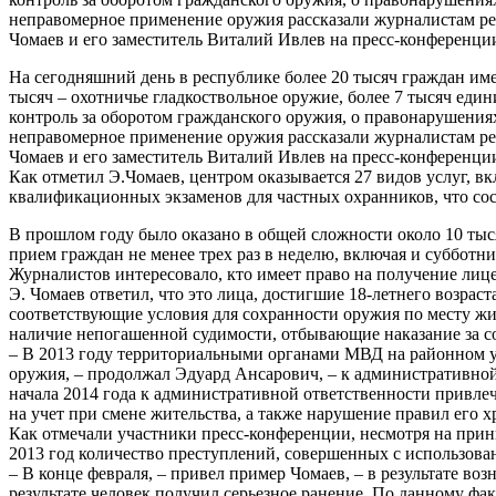
неправомерное применение оружия рассказали журналистам р
Чомаев и его заместитель Виталий Ивлев на пресс-конференции
На сегодняшний день в республике более 20 тысяч граждан име
тысяч – охотничье гладкоствольное оружие, более 7 тысяч еди
контроль за оборотом гражданского оружия, о правонарушениях
неправомерное применение оружия рассказали журналистам р
Чомаев и его заместитель Виталий Ивлев на пресс-конференции
Как отметил Э.Чомаев, центром оказывается 27 видов услуг, в
квалификационных экзаменов для частных охранников, что сос
В прошлом году было оказано в общей сложности около 10 тыся
прием граждан не менее трех раз в неделю, включая и субботни
Журналистов интересовало, кто имеет право на получение лиц
Э. Чомаев ответил, что это лица, достигшие 18-летнего воз
соответствующие условия для сохранности оружия по месту жи
наличие непогашенной судимости, отбывающие наказание за с
– В 2013 году территориальными органами МВД на районном у
оружия, – продолжал Эдуард Ансарович, – к административной
начала 2014 года к административной ответственности привле
на учет при смене жительства, а также нарушение правил его х
Как отмечали участники пресс-конференции, несмотря на прин
2013 год количество преступлений, совершенных с использова
– В конце февраля, – привел пример Чомаев, – в результате 
результате человек получил серьезное ранение. По данному фа