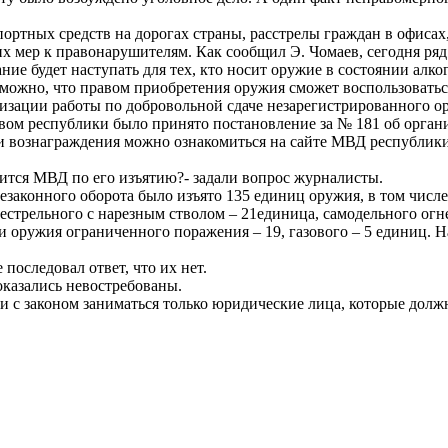
ртных средств на дорогах страны, расстрелы граждан в офисах,
 мер к правонарушителям. Как сообщил Э. Чомаев, сегодня ряд
ние будет наступать для тех, кто носит оружие в состоянии алко
ожно, что правом приобретения оружия сможет воспользоваться ч
низации работы по добровольной сдаче незарегистрированного о
ством республики было принято постановление за № 181 об орга
и вознаграждения можно ознакомиться на сайте МВД республики
дится МВД по его изъятию?- задали вопрос журналисты.
незаконного оборота было изъято 135 единиц оружия, в том числе
естрельного с нарезным стволом – 21единица, самодельного огне
ли оружия ограниченного поражения – 19, газового – 5 единиц.
последовал ответ, что их нет.
оказались невостребованы.
вии с законом заниматься только юридические лица, которые до