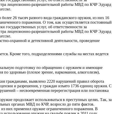
ентра лицензионно-разрешительной работы МВД по КЧР Эдуард
есске.
более 26 тысяч разного вида гражданского оружия, из них 16
граниченного поражения. О том, как осуществляется постоянный
ки государственных услуг, об ответственности за
ентра лицензионно-разрешительной работы МВД по КЧР Эдуард
есске.
астно-охранной и детективной деятельности, проведение
ется. Кроме того, подразделениями службы на местах ведется
пециальную подготовку по обращению с оружием и имеющие
 по здоровью (плохое зрение, наркомания, алкоголизм),
жия гражданами, выявлено 2220 нарушений правил оборота
цензии и разрешения, у граждан изъято 1736 единиц оружия. С
арушений – несвоевременная перерегистрация или постановка
ружие продолжает использоваться в преступных целях. Так, за
льных органах МВД по КЧР, возросло до пяти фактов.
ин из них применил оружие ограниченного поражения. В
о использования оружия на свадьбе повлек в 2011 году