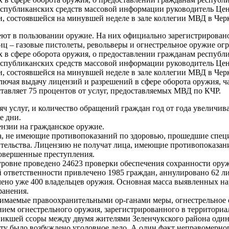
еспубликанских средств массовой информации руководитель Ц
, состоявшейся на минувшей неделе в зале коллегии МВД в Черк
ют в пользовании оружие. На них официально зарегистрировано 
ниц – газовые пистолеты, револьверы и огнестрельное оружие о
 в сфере оборота оружия, о предоставлении гражданам республи
еспубликанских средств массовой информации руководитель Ц
, состоявшейся на минувшей неделе в зале коллегии МВД в Черк
ключая выдачу лицензий и разрешений в сфере оборота оружия, ч
тавляет 75 процентов от услуг, предоставляемых МВД по КЧР.
ч услуг, и количество обращений граждан год от года увеличива
е дни.
ензии на гражданское оружие.
раста, не имеющие противопоказаний по здоровью, прошедшие с
тельства. Лицензию не получат лица, имеющие противопоказания
овершенные преступления.
ровне проведено 24623 проверки обеспечения сохранности ору
 ответственности привлечено 1985 граждан, аннулировано 62 ли
чено уже 400 владельцев оружия. Основная масса выявленных н
ранения.
имаемые правоохранительными ор-ганами меры, огнестрельное о
нием огнестрельного оружия, зарегистрированного в территориа
возникшей ссоры между двумя жителями Зеленчукского района од
кту было возбуждено уголовное дело. А один факт неправомерног