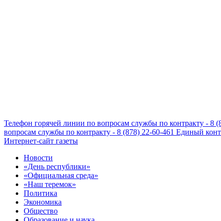
Телефон горячей линии по вопросам службы по контракту - 8 (
вопросам службы по контракту - 8 (878) 22-60-461
Единый конта
Интернет-сайт газеты
Новости
«День республики»
«Официальная среда»
«Наш теремок»
Политика
Экономика
Общество
Образование и наука