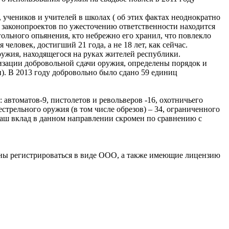
 учеников и учителей в школах ( об этих фактах неоднократно
 законопроектов по ужесточению ответственности находится
гольного опьянения, кто небрежно его хранил, что повлекло
еловек, достигший 21 года, а не 18 лет, как сейчас.
ружия, находящегося на руках жителей республики.
низации добровольной сдачи оружия, определены порядок и
). В 2013 году добровольно было сдано 59 единиц
: автоматов-9, пистолетов и револьверов -16, охотничьего
стрельного оружия (в том числе обрезов) – 34, ограниченного
 Наш вклад в данном направлении скромен по сравнению с
лжны регистрироваться в виде ООО, а также имеющие лицензию