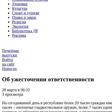
Здоровье
Культура
Спорт и туризм
Право и закон
Религия
Экология
Библиотека ДР
Реклама
Печатные
выпуски
Войти
на сайт
Новости
Об ужесточении ответственности
28 марта в 06:32
3 просмотра
На сегодняшний день в республике более 20 тысяч граждан име
тысяч – охотничье гладкоствольное оружие, более 7 тысяч еди
контроль за оборотом гражданского оружия, о правонарушениях