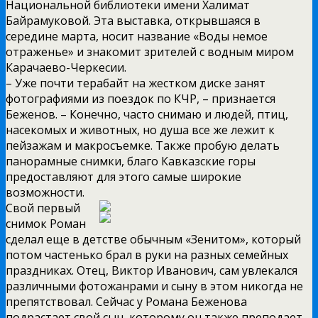
Национальной библиотеки имени Халимат
Байрамуковой. Эта выставка, открывшаяся в
середине марта, носит название «Воды немое
отраженье» и знакомит зрителей с водным миром
Карачаево-Черкесии.
– Уже почти терабайт на жестком диске занят
фотографиями из поездок по КЧР, – признается
Беженов. – Конечно, часто снимаю и людей, птиц,
насекомых и животных, но душа все же лежит к
пейзажам и макросъемке. Также пробую делать
панорамные снимки, благо Кавказские горы
предоставляют для этого самые широкие
возможности.
Свой первый
снимок Роман
сделал еще в детстве обычным «Зенитом», который
потом частенько брал в руки на разных семейных
праздниках. Отец, Виктор Иванович, сам увлекался
различными фотожанрами и сыну в этом никогда не
препятствовал. Сейчас у Романа Беженова
подрастает свой сын, которому он также преподает