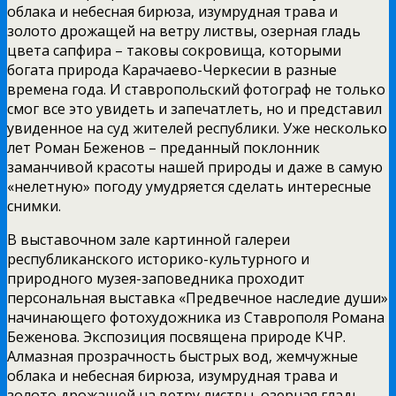
облака и небесная бирюза, изумрудная трава и
золото дрожащей на ветру листвы, озерная гладь
цвета сапфира – таковы сокровища, которыми
богата природа Карачаево-Черкесии в разные
времена года. И ставропольский фотограф не только
смог все это увидеть и запечатлеть, но и представил
увиденное на суд жителей республики. Уже несколько
лет Роман Беженов – преданный поклонник
заманчивой красоты нашей природы и даже в самую
«нелетную» погоду умудряется сделать интересные
снимки.
В выставочном зале картинной галереи
республиканского историко-культурного и
природного музея-заповедника проходит
персональная выставка «Предвечное наследие души»
начинающего фотохудожника из Ставрополя Романа
Беженова. Экспозиция посвящена природе КЧР.
Алмазная прозрачность быстрых вод, жемчужные
облака и небесная бирюза, изумрудная трава и
золото дрожащей на ветру листвы, озерная гладь