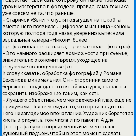
уроки мастерства в фотоделе, правда, сама техника
уже совсем не та, что раньше.
– Старичок «Зенит» спустя годы ушел на покой, а
вместо него появилась цифровая мыльница «Кэнон»,
которую полтора года назад уверенно вытеснила
зеркальная камера «Никон», более
профессионального плана, – рассказывает фотограф.
– Это намного расширяет возможности при съемке,
значительно экономит время, уходящее на
получение полноценных фото.
К слову сказать, обработка фотографий у Романа
Беженова минимальная. Он – сторонник самого
бережного подхода к отснятой «натуре», старается
сохранить изображение таким, как есть.
– Лучшего объектива, чем человеческий глаз, еще не
придумали. Человек видит то, что производит на
него неизгладимое впечатление. Художник берется за
кисть и рисует, в том числе и по памяти. А для
фотографа нужен определенный момент плюс
душевный подъем, чтобы в этот момент сделать