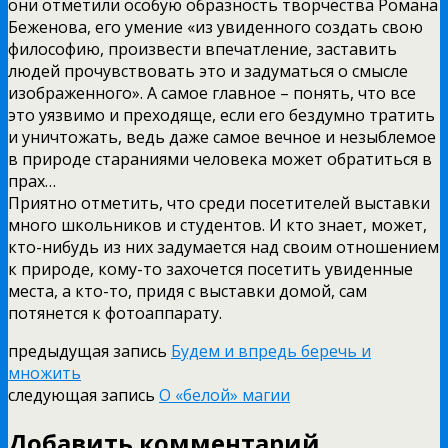
они отметили особую образность творчества Романа
Беженова, его умение «из увиденного создать свою
философию, произвести впечатление, заставить
людей прочувствовать это и задуматься о смысле
изображенного». А самое главное – понять, что все
это уязвимо и преходяще, если его бездумно тратить
и уничтожать, ведь даже самое вечное и незыблемое
в природе стараниями человека может обратиться в
прах…
Приятно отметить, что среди посетителей выставки
много школьников и студентов. И кто знает, может,
кто-нибудь из них задумается над своим отношением
к природе, кому-то захочется посетить увиденные
места, а кто-то, придя с выставки домой, сам
потянется к фотоаппарату.
предыдущая запись
Будем и впредь беречь и
множить
следующая запись
О «белой» магии
Добавить комментарий