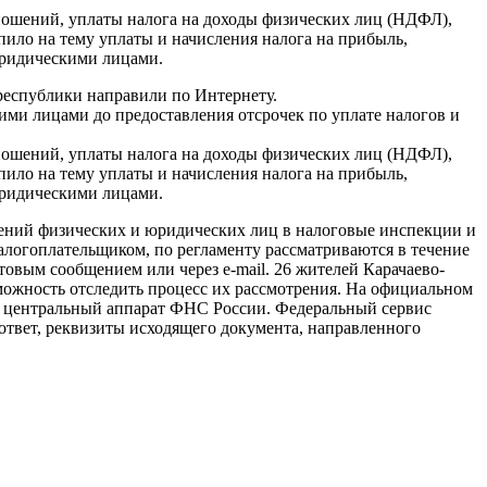
тношений, уплаты налога на доходы физических лиц (НДФЛ),
ило на тему уплаты и начисления налога на прибыль,
юридическими лицами.
республики направили по Интернету.
ми лицами до предоставления отсрочек по уплате налогов и
тношений, уплаты налога на доходы физических лиц (НДФЛ),
ило на тему уплаты и начисления налога на прибыль,
юридическими лицами.
щений физических и юридических лиц в налоговые инспекции и
логоплательщиком, по регламенту рассматриваются в течение
товым сообщением или через e-mail. 26 жителей Карачаево-
зможность отследить процесс их рассмотрения. На официальном
 в центральный аппарат ФНС России. Федеральный сервис
ответ, реквизиты исходящего документа, направленного