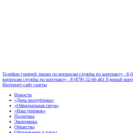
Телефон горячей линии по вопросам службы по контракту - 8 (
вопросам службы по контракту - 8 (878) 22-60-461
Единый конта
Интернет-сайт газеты
Новости
«День республики»
«Официальная среда»
«Наш теремок»
Политика
Экономика
Общество
Образование и наука