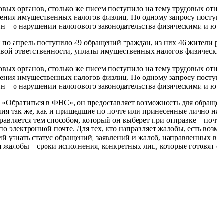
овых органов, столько же писем поступило на тему трудовых о
ения имущественных налогов физлиц. По одному запросу поступ
ин – о нарушении налогового законодательства физическими и 
по апрель поступило 49 обращений граждан, из них 46 жители 
вой ответственности, уплаты имущественных налогов физически
овых органов, столько же писем поступило на тему трудовых о
ения имущественных налогов физлиц. По одному запросу поступ
ин – о нарушении налогового законодательства физическими и 
 «Обратиться в ФНС», он предоставляет возможность для обра
я так же, как и пришедшие по почте или принесенные лично на
авляется тем способом, который он выберет при отправке – поч
по электронной почте. Для тех, кто направляет жалобы, есть во
ий узнать статус обращений, заявлений и жалоб, направленных
 жалобы – сроки исполнения, конкретных лиц, которые готовят 