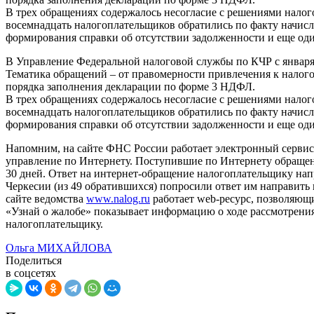
В трех обращениях содержалось несогласие с решениями налог
восемнадцать налогоплательщиков обратились по факту начисл
формирования справки об отсутствии задолженности и еще од
В Управление Федеральной налоговой службы по КЧР с января 
Тематика обращений – от правомерности привлечения к налого
порядка заполнения декларации по форме 3 НДФЛ.
В трех обращениях содержалось несогласие с решениями налог
восемнадцать налогоплательщиков обратились по факту начисл
формирования справки об отсутствии задолженности и еще од
Напомним, на сайте ФНС России работает электронный сервис
управление по Интернету. Поступившие по Интернету обращени
30 дней. Ответ на интернет-обращение налогоплательщику напр
Черкесии (из 49 обратившихся) попросили ответ им направить 
сайте ведомства
www.nalog.ru
работает web-ресурс, позволяющ
«Узнай о жалобе» показывает информацию о ходе рассмотрения
налогоплательщику.
Ольга МИХАЙЛОВА
Поделиться
в соцсетях