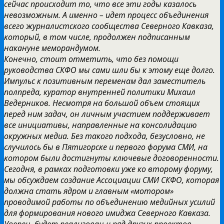
сейчас происходит то, что все эти годы казалось
невозможным. А именно – идет процесс объединения
всего журналистского сообщества Северного Кавказа,
который, в том числе, продолжен подписанным
накануне меморандумом.
Конечно, стоит отметить, что без помощи
руководства СКФО мы сами шли бы к этому еще долго.
Импульс к позитивным переменам дал заместитель
полпреда, куратор внутренней политики Михаил
Ведерников. Несмотря на большой объем стоящих
перед ним задач, он личным участием поддерживает
все инициативы, направленные на консолидацию
окружных медиа. Без такого подхода, безусловно, не
случилось бы в Пятигорске и первого форума СМИ, на
котором были достигнуты ключевые договоренности.
Сегодня, в рамках подготовки уже ко второму форуму,
мы обсуждаем создание Ассоциации СМИ СКФО, которая
должна стать ядром и главным «мотором»
проводимой работы по объединению медийных усилий
для формирования нового имиджа Северного Кавказа.
Уверен, будет реализован и ряд других проектов.