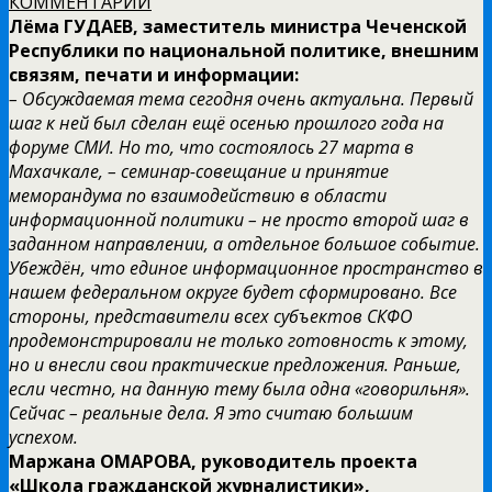
КОММЕНТАРИИ
Лёма ГУДАЕВ, заместитель министра Чеченской
Республики по национальной политике, внешним
связям, печати и информации:
– Обсуждаемая тема сегодня очень актуальна. Первый
шаг к ней был сделан ещё осенью прошлого года на
форуме СМИ. Но то, что состоялось 27 марта в
Махачкале, – семинар-совещание и принятие
меморандума по взаимодействию в области
информационной политики – не просто второй шаг в
заданном направлении, а отдельное большое событие.
Убеждён, что единое информационное пространство в
нашем федеральном округе будет сформировано. Все
стороны, представители всех субъектов СКФО
продемонстрировали не только готовность к этому,
но и внесли свои практические предложения. Раньше,
если честно, на данную тему была одна «говорильня».
Сейчас – реальные дела. Я это считаю большим
успехом.
Маржана ОМАРОВА, руководитель проекта
«Школа гражданской журналистики»,