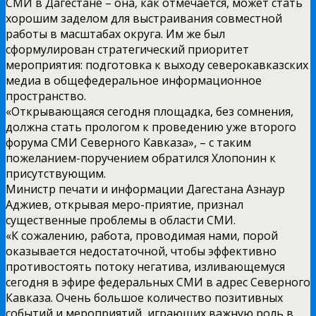
СМИ в Дагестане – она, как отмечается, может стать
хорошим заделом для выстраивания совместной
работы в масштабах округа. Им же был
сформулирован стратегический приоритет
мероприятия: подготовка к выходу северокавказских
медиа в общефедеральное информационное
пространство.
«Открывающаяся сегодня площадка, без сомнения,
должна стать прологом к проведению уже второго
форума СМИ Северного Кавказа», – с таким
пожеланием-поручением обратился Хлопонин к
присутствующим.
Министр печати и информации Дагестана Азнаур
Аджиев, открывая меро-приятие, признал
существенные проблемы в области СМИ.
«К сожалению, работа, проводимая нами, порой
оказывается недостаточной, чтобы эффективно
противостоять потоку негатива, изливающемуся
сегодня в эфире федеральных СМИ в адрес Северного
Кавказа. Очень большое количество позитивных
событий и мероприятий, играющих важную роль в