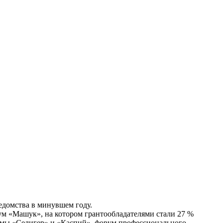
едомства в минувшем году.
ум «Машук», на котором грантообладателями стали 27 %
умы «Селигер» и «Каспий», форум профессионального