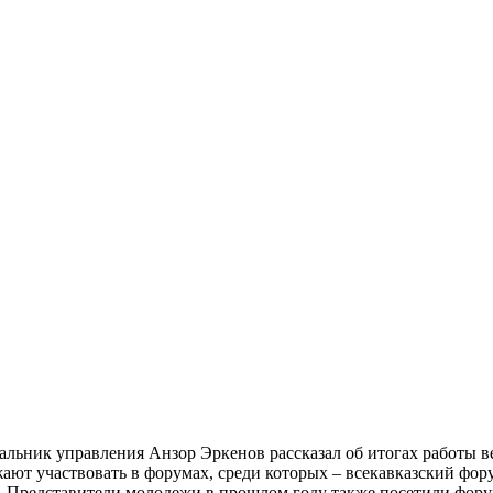
льник управления Анзор Эркенов рассказал об итогах работы в
ают участвовать в форумах, среди которых – всекавказский фор
и. Представители молодежи в прошлом году также посетили фор