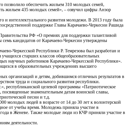
что позволило обеспечить жильем 310 молодых семей,
ить жильем 435 молодых семей», – озвучил цифры Анзор
о и интеллектуального развития молодежи. В 2013 году была
посредственной поддержке Главы Карачаево-Черкесии Рашида
 Правительства РФ «О премиях для поддержки талантливой
ы семь кандидатов от Карачаево-Черкесии утверждены
аево-Черкесской Республики Р. Темрезова был разработан и
я учащихся старших классов общеобразовательных
одых научных работников Карачаево-Черкесской Республики».
учающихся в образовательных учреждениях высшего
нных организаций и детям, добившимся отличных результатов в
рством труда и социального развития республики.
г.», республиканской целевой программы «Патриотическое
ги, посвященные знаменательным датам воинской славы,
риотической песни и т.д.
 молодых людей в возрасте от 14 до 30 лет к волонтерской
одное от учебы время. Молодежь приняла участие в
года в Женеве. Также молодые люди из КЧР приняли участие в
ниям деятельности.