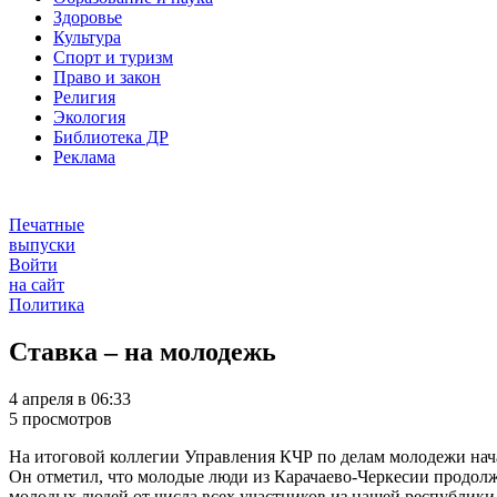
Здоровье
Культура
Спорт и туризм
Право и закон
Религия
Экология
Библиотека ДР
Реклама
Печатные
выпуски
Войти
на сайт
Политика
Ставка – на молодежь
4 апреля в 06:33
5 просмотров
На итоговой коллегии Управления КЧР по делам молодежи нача
Он отметил, что молодые люди из Карачаево-Черкесии продолж
молодых людей от числа всех участников из нашей республик