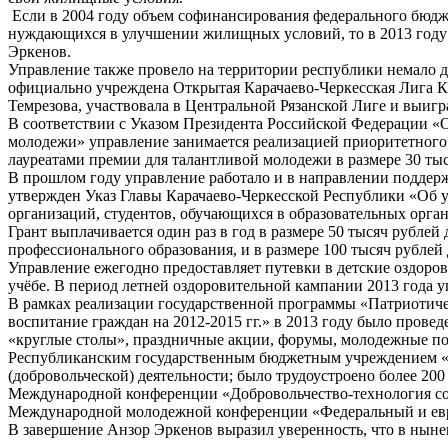
Если в 2004 году объем софинансирования федерального бюджет
нуждающихся в улучшении жилищных условий, то в 2013 году 
Эркенов.
Управление также провело на территории республики немало д
официально учреждена Открытая Карачаево-Черкесская Лига К
Темрезова, участвовала в Центральной Рязанской Лиге и выигр
В соответствии с Указом Президента Российской Федерации «
молодежи» управление занимается реализацией приоритетного 
лауреатами премии для талантливой молодежи в размере 30 тыс
В прошлом году управление работало и в направлении поддерж
утвержден Указ Главы Карачаево-Черкесской Республики «Об 
организаций, студентов, обучающихся в образовательных орга
Грант выплачивается один раз в год в размере 50 тысяч рубле
профессионального образования, и в размере 100 тысяч рубле
Управление ежегодно предоставляет путевки в детские оздоро
учёбе. В период летней оздоровительной кампании 2013 года 
В рамках реализации государственной программы «Патриотиче
воспитание граждан на 2012-2015 гг.» в 2013 году было прове
«круглые столы», праздничные акции, форумы, молодежные пох
Республиканским государственным бюджетным учреждением «Мол
(добровольческой) деятельности; было трудоустроено более 200
Международной конференции «Добровольчество-технология соци
Международной молодежной конференции «Федеральный и евр
В завершение Анзор Эркенов выразил уверенность, что в нын