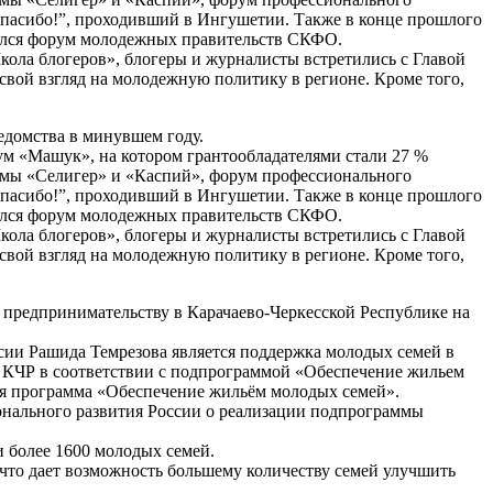
 спасибо!”, проходивший в Ингушетии. Также в конце прошлого
оялся форум молодежных правительств СКФО.
кола блогеров», блогеры и журналисты встретились с Главой
свой взгляд на молодежную политику в регионе. Кроме того,
едомства в минувшем году.
ум «Машук», на котором грантообладателями стали 27 %
умы «Селигер» и «Каспий», форум профессионального
 спасибо!”, проходивший в Ингушетии. Также в конце прошлого
оялся форум молодежных правительств СКФО.
кола блогеров», блогеры и журналисты встретились с Главой
свой взгляд на молодежную политику в регионе. Кроме того,
 предпринимательству в Карачаево-Черкесской Республике на
ии Рашида Темрезова является поддержка молодых семей в
КЧР в соответствии с подпрограммой «Обеспечение жильем
ая программа «Обеспечение жильём молодых семей».
нального развития России о реализации подпрограммы
 более 1600 молодых семей.
что дает возможность большему количеству семей улучшить