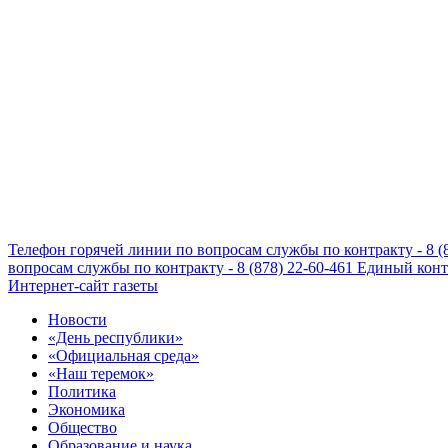
Телефон горячей линии по вопросам службы по контракту - 8 (
вопросам службы по контракту - 8 (878) 22-60-461
Единый конта
Интернет-сайт газеты
Новости
«День республики»
«Официальная среда»
«Наш теремок»
Политика
Экономика
Общество
Образование и наука