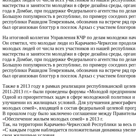
мастерства и занятости молодёжи в сфере дизайна среды, орг
года в Домбае, при поддержке Федерального агентства по де
Большую популярность в республике, по примеру соседних рег
республики Рашидом Темрезовым, обозначив на встрече ряд пр
был организован блогтур в поселок Архыз с участием блогеров 
На итоговой коллегии Управления КЧР по делам молодежи нача
Он отметил, что молодые люди из Карачаево-Черкесии продолж
молодых людей от числа всех участников из нашей республик
мастерства и занятости молодёжи в сфере дизайна среды, орг
года в Домбае, при поддержке Федерального агентства по де
Большую популярность в республике, по примеру соседних рег
республики Рашидом Темрезовым, обозначив на встрече ряд пр
был организован блогтур в поселок Архыз с участием блогеров 
Также в 2013 году в рамках реализации республиканской цел
2011-2013 гг.» были проведены форумы «Молодой предприним
Одной из приоритетных задач в сфере молодежной политики и
улучшении их жилищных условий. Для улучшения демографиче
молодых семей», входящей в состав федеральной целевой прог
В прошлом году было заключено соглашение между Правительс
«Обеспечение жильем молодых семей» в 2013 г.
Так, на территории Карачаево-Черкесской Республики за весь
«С каждым годом наблюдается положительная динамика увеличе
свои жилищные условия.