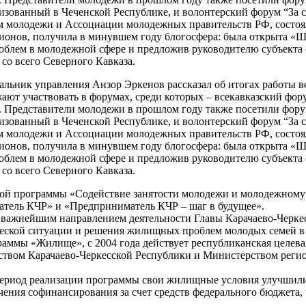
анизованный в Чеченской Республике, и волонтерский форум “За
лам молодежи и Ассоциации молодежных правительств РФ, сост
ионов, получила в минувшем году блогосфера: была открыта «Ш
облем в молодежной сфере и предложив руководителю субъекта 
со всего Северного Кавказа.
льник управления Анзор Эркенов рассказал об итогах работы в
ают участвовать в форумах, среди которых – всекавказский фор
и. Представители молодежи в прошлом году также посетили фор
анизованный в Чеченской Республике, и волонтерский форум “За
лам молодежи и Ассоциации молодежных правительств РФ, сост
ионов, получила в минувшем году блогосфера: была открыта «Ш
облем в молодежной сфере и предложив руководителю субъекта 
со всего Северного Кавказа.
евой программы «Содействие занятости молодежи и молодежному
атель КЧР» и «Предприниматель КЧР – шаг в будущее».
 важнейшим направлением деятельности Главы Карачаево-Черкес
ской ситуации и решения жилищных проблем молодых семей в 
раммы «Жилище», с 2004 года действует республиканская целев
твом Карачаево-Черкесской Республики и Министерством регио
 период реализации программы свои жилищные условия улучшили
ния софинансирования за счет средств федерального бюджета, 