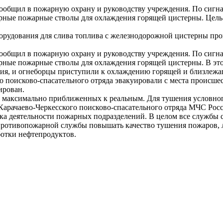
бщил в пожарную охрану и руководству учреждения. По сигнал
рные пожарные стволы для охлаждения горящей цистерны. Цель 
борудования для слива топлива с железнодорожной цистерны про
бщил в пожарную охрану и руководству учреждения. По сигнал
рные пожарные стволы для охлаждения горящей цистерны. В эт
ия, и огнеборцы приступили к охлаждению горящей и близлежа
о поисково-спасательного отряда эвакуировали с места происше
ирован.
х, максимально приближенных к реальным. Для тушения условно
 Карачаево-Черкесского поисково-спасательного отряда МЧС Рос
а деятельности пожарных подразделений. В целом все службы с
ротивопожарной службы повышать качество тушения пожаров, 
ботки нефтепродуктов.