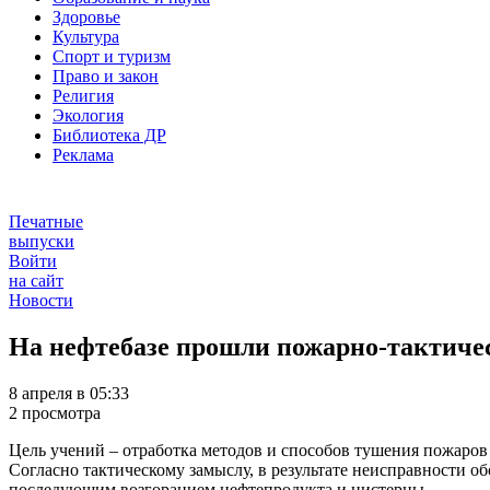
Здоровье
Культура
Спорт и туризм
Право и закон
Религия
Экология
Библиотека ДР
Реклама
Печатные
выпуски
Войти
на сайт
Новости
На нефтебазе прошли пожарно-тактиче
8 апреля в 05:33
2 просмотра
Цель учений – отработка методов и способов тушения пожаров
Согласно тактическому замыслу, в результате неисправности о
последующим возгоранием нефтепродукта и цистерны.