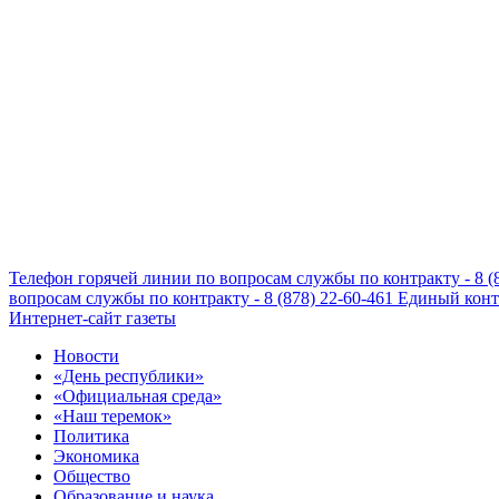
Телефон горячей линии по вопросам службы по контракту - 8 (
вопросам службы по контракту - 8 (878) 22-60-461
Единый конта
Интернет-сайт газеты
Новости
«День республики»
«Официальная среда»
«Наш теремок»
Политика
Экономика
Общество
Образование и наука