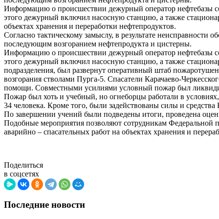
Информацию о происшествии дежурный оператор нефтебазы соо
этого дежурный включил насосную станцию, а также стациона
объектах хранения и переработки нефтепродуктов.
Согласно тактическому замыслу, в результате неисправности о
последующим возгоранием нефтепродукта и цистерны.
Информацию о происшествии дежурный оператор нефтебазы соо
этого дежурный включил насосную станцию, а также стациона
подразделения, был развернут оперативный штаб пожаротушен
возгорания стволами Пурга-5. Спасатели Карачаево-Черкесског
помощи. Совместными усилиями условный пожар был ликвид
Пожар был хоть и учебный, но огнеборцы работали в условия
34 человека. Кроме того, были задействованы силы и средства
По завершении учений были подведены итоги, проведена оценк
Подобные мероприятия позволяют сотрудникам Федеральной п
аварийно – спасательных работ на объектах хранения и перера
Поделиться
в соцсетях
Последние новости