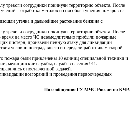
у тревоги сотрудники покинули территорию объекта. После
учений – отработка методов и способов тушения пожаров на
изошли утечка и дальнейшее растекание бензина с
у тревоги сотрудники покинули территорию объекта. После
о время на место ЧС незамедлительно прибыли пожарные
щих цистерн, произвели пенную атаку для ликвидации
ствия условно пострадавшего и передали работникам скорой
го пожара были привлечены 10 единиц специальной техники и
сии, медицинские службы, служба спасения 911.
правились с поставленной задачей.
ликвидации возгораний и проведения первоочередных
По сообщению ГУ МЧС России по КЧР.