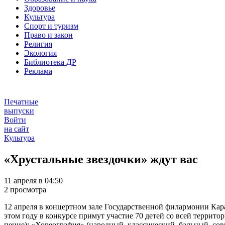
Здоровье
Культура
Спорт и туризм
Право и закон
Религия
Экология
Библиотека ДР
Реклама
Печатные
выпуски
Войти
на сайт
Культура
«Хрустальные звездочки» ждут вас
11 апреля в 04:50
2 просмотра
12 апреля в концертном зале Государственной филармонии Кар
этом году в конкурсе примут участие 70 детей со всей террито
пение); «Хореография» (народный, классический, бальный, сов