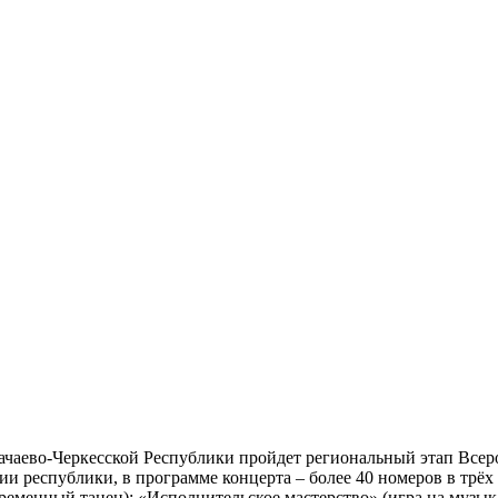
ачаево-Черкесской Республики пройдет региональный этап Всер
рии республики, в программе концерта – более 40 номеров в трёх
ременный танец); «Исполнительское мастерство» (игра на музык