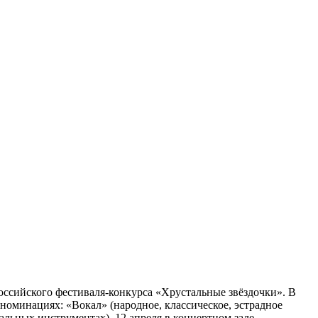
оссийского фестиваля-конкурса «Хрустальные звёздочки». В
 номинациях: «Вокал» (народное, классическое, эстрадное
альных инструментах). 12 апреля в концертном зале