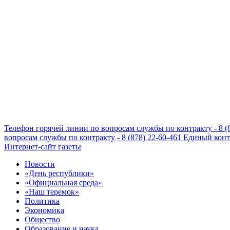
Телефон горячей линии по вопросам службы по контракту - 8 (
вопросам службы по контракту - 8 (878) 22-60-461
Единый конта
Интернет-сайт газеты
Новости
«День республики»
«Официальная среда»
«Наш теремок»
Политика
Экономика
Общество
Образование и наука