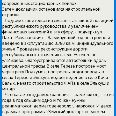
современных стационарных поилок.
Затем докладчик остановился на строительной
отрасли.
­- Подъем строительства связан с активной позицией
республиканского руководства и увеличением
финансовых вложений в эту сферу, -­ подчеркнул
Пахат Рамазанович.­ – За минувший год построено и
введено в эксплуатацию 3.780 кв.м. индивидуального
жилья. Проведена реконструкция дороги
республиканского значения в селе Учкекен по
ул.Ижаева, благоустраиваются автостоянки вдоль
центральной трассы. В селе Терезе построен мост
через реку Подкумок, построены водопроводы в
селах Терезе и Элькуш, водоотведение в селе Кичи-­
Балык, начато строительство ФАПа в селе Элькуш и
мн. др.
­- Что касается здравоохранения, – ­ заметил он, -­ то из
года в год слышим одно и то же ­- нужны
реаниматолог, дерматовенеролог, нарколог. И даже
в рамках программы «Земский доктор» не можем