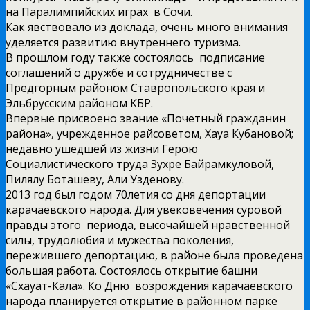
на Паралимпийских играх в Сочи.
Как явствовало из доклада, очень много внимания
уделяется развитию внутреннего туризма.
В прошлом году также состоялось подписание
соглашений о дружбе и сотрудничестве с
Предгорным районом Ставропольского края и
Эльбрусским районом КБР.
Впервые присвоено звание «Почетный гражданин
района», учрежденное райсоветом, Хауа Кубановой;
недавно ушедшей из жизни Герою
Социалистического труда Зухре Байрамкуловой,
Пилялу Боташеву, Али Узденову.
2013 год был годом 70­летия со дня депортации
карачаевского народа. Для увековечения суровой
правды этого периода, высочайшей нравственной
силы, трудолюбия и мужества поколения,
пережившего депортацию, в районе была проведена
большая работа. Состоялось открытие башни
«Схауат-­Кала». Ко Дню возрождения карачаевского
народа планируется открытие в районном парке