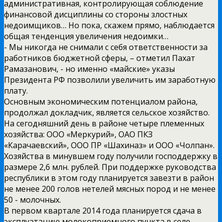
административная, контролирующая соблюдение
финансовой дисциплины со стороны злостных
недоимщиков… Но пока, скажем прямо, наблюдается
общая тенденция увеличения недоимки…
­- Мы никогда не снимали с себя ответственности за
работников бюджетной сферы,­ – отметил Пахат
Рамазанович, -­ но именно «майские» указы
Президента РФ позволили увеличить им заработную
плату.
Основным экономическим потенциалом района,
продолжал докладчик, является сельское хозяйство.
На сегодняшний день в районе четыре племенных
хозяйства: ООО «Меркурий», ОАО ПКЗ
«Карачаевский», OOО ПР «Шахиназ» и ООО «Чолпан».
Хозяйства в минувшем году получили господдержку в
размере 2,6 млн. рублей. При поддержке руководства
республики в этом году планируется завезти в район
не менее 200 голов нетелей мясных пород и не менее
50 ­- молочных.
В первом квартале 2014 года планируется сдача в
эксплуатацию молокоприемного пункта в селе