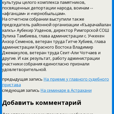
культуры целого комплекса памятников,
посвященных депортации народа, воинам -­
«афганцам» и «чернобыльцам».
На отчетном собрании выступили также
председатель районной организации «Къарачай­алан
халкъ» Аубекир Узденов, директор Римгорской СОШ
Зулиха Тамбиева, глава администрации с. Учкекен
Анзор Семенов, ветеран труда Гитче Хубиев, глава
администрации Красного Востока Владимир
Джемакулов, ветеран труда Сеит­-Али Чотчаев и
другие. И как результат, работу администрации
участники собрания единогласно признали
удовлетворительной.
предыдущая запись
На приеме у главного судебного
пристава
следующая запись
На семинаре в Астрахани
Добавить комментарий