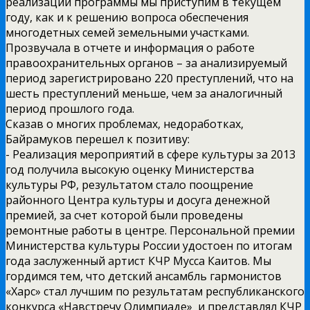
реализации программы мы приступим в текущем
году, как и к решению вопроса обеспечения
многодетных семей земельными участками.
Прозвучала в отчете и информация о работе
правоохранительных органов­ – за анализируемый
период зарегистрировано 220 преступлений, что на
шесть преступлений меньше, чем за аналогичный
период прошлого года.
Сказав о многих проблемах, недоработках,
Байрамуков перешел к позитиву:
­- Реализация мероприятий в сфере культуры за 2013
год получила высокую оценку Министерства
культуры РФ, результатом стало поощрение
районного Центра культуры и досуга денежной
премией, за счет которой были проведены
ремонтные работы в центре. Персональной премии
Министерства культуры России удостоен по итогам
года заслуженный артист КЧР Мусса Каитов. Мы
гордимся тем, что детский ансамбль гармонистов
«Харс» стал лучшим по результатам республиканского
конкурса «Навстречу Олимпиаде» и представлял КЧР