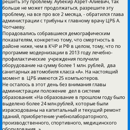
решить эту проблему. Аубекир Азрет-­Алиевич, так
больше не может продолжаться, разрешите эту
проблему, на все про все 2 месяца, -­ обратился глава
администрации с трибуны к главному врачу ЦРБ А.
Чотчаеву.
Порадовались собравшиеся демографическим
показателям, конкретно тому, что смертность в
районе ниже, чем в КЧР и РФ в целом, тому, что по
программе модернизации в 2013 году лечебно­-
профилактические учреждения получили
оборудование на сумму более 1 млн. рублей, два
санитарных автомобиля класса «А». На настоящий
момент в ЦРБ имеются 25 компьютеров.
Не осталось в этот день без внимания главы
администрации положение дел в системе
образования: «На образование в прошлом году было
выделено более 24 млн.рублей, которые были
израсходованы на капитальный и текущий ремонт
зданий, приобретение учебно­лабораторного,
производственного, спортивного, медицинского
оборудования…»