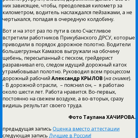
них зависящее, чтобы, преодолевая километр за
километром, водитель наслаждался пейзажами, а не
чертыхался, попадая в очередную колдобину.
Вот и на этот раз по пути в село Счастливое
встретили работников Прикубанского ДРСУ, которые
приводили в порядок дорожное полотно. Водители
большегрузных Камазов выгружали на обочину
щебень, пересыпанный с песком, грейдерист
разравнивал его, следом идущий дорожный каток
утрамбовывал полотно. Руководил всем процессом
дорожный рабочий
Александр КРЫЛОВ
(
на снимке
).
­- В дорожной отрасли, ­ – пояснил он, – ­ я работаю
около шести лет. Работа нравится. Во­-первых,
постоянно на свежем воздухе, а во­-вторых, сразу
видишь результат своего труда.
Фото Таулана ХАЧИРОВА.
предыдущая запись
Оценка вместо аттестации
следующая запись
Лучшие в России!