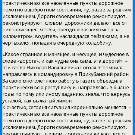
практически во все населенные пункты дорожное
полотно в добротном состоянии, ну, разве за редким
исключением. Дороги своевременно ремонтируют,
реконструируют, словом, дорожники делают все от
них зависящее, чтобы, преодолевая километр за
километром, водитель наслаждался пейзажами, а не
чертыхался, попадая в очередную колдобину.
«Какое странное и манящее, и несущее, и чудесное в
слове «дорога», и как чудна она сама, эта дорога!» ­ –
эти слова Николая Васильевича Гоголя вспомнила,
направляясь в командировку в Прикубанский район.
За свою многолетнюю работу в газете объездила
практически всю республику и, направляясь в былые
годы по тому или иному заданию, знала, что вернусь
усталой, как выжатый лимон.
К счастью, сегодня ситуация кардинально меняется ­ –
практически во все населенные пункты дорожное
полотно в добротном состоянии, ну, разве за редким
исключением. Дороги своевременно ремонтируют,
реконструируют, словом, дорожники делают все от