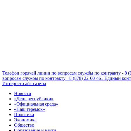
Телефон горячей линии по вопросам службы по контракту - 8 (
вопросам службы по контракту - 8 (878) 22-60-461
Единый конта
Интернет-сайт газеты
Новости
«День республики»
«Официальная среда»
«Наш теремок»
Политика
Экономика
Общество
Образование и наука