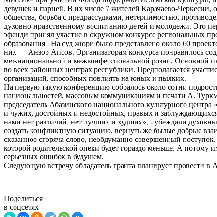
девушек и парней. В их числе 7 жителей Карачаево-­Черкесии,
общества, борьба с предрассудками, нетерпимостью, противо
духовно-­нравственному воспитанию детей и молодежи. Это пе
эфенди принял участие в окружном конкурсе региональных пр
образования. На суд жюри было представлено около 60 проектов
них — Анзор Апсов. Организаторам конкурса понравилось соде
межнациональной и межконфессиональной розни. Основной ин
во всех районных центрах республики. Предполагается участие
организаций, способных повлиять на юных и пылких.
На первую такую конференцию собралось около сотни подростк
национальностей, массовым коммуникациям и печати А. Туркме
председатель Абазинского национального культурного центра «
и чужих, достойных и недостойных, правых и заблуждающихс
нами нет различий, нет лучших и худших», ­- убеждали духов
создать конфликтную ситуацию, вернуть же былые добрые взаи
сказанное сгоряча слово, необдуманно совершенный поступок.
которой родительской опеки будет гораздо меньше. А потому 
серьезных ошибок в будущем.
Следующую встречу обладатель гранта планирует провести в А
Поделиться
в соцсетях