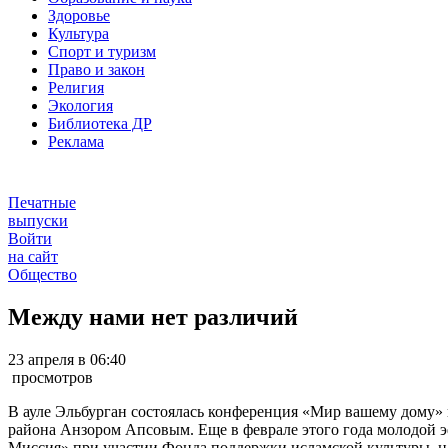
Здоровье
Культура
Спорт и туризм
Право и закон
Религия
Экология
Библиотека ДР
Реклама
Печатные
выпуски
Войти
на сайт
Общество
Между нами нет различий
23 апреля в 06:40
просмотров
В ауле Эльбурган состоялась конференция «Мир вашему дому» п
района Анзором Апсовым. Еще в феврале этого года молодой 
Миссия» при участии Фонда поддержки исламской культуры, нау