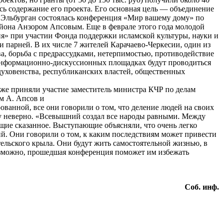
сь содержание его проекта. Его основная цель — объединение
е Эльбурган состоялась конференция «Мир вашему дому» по
района Анзором Апсовым. Еще в феврале этого года молодой
» при участии Фонда поддержки исламской культуры, науки и
и парней. В их числе 7 жителей Карачаево-­Черкесии, один из
а, борьба с предрассудками, нетерпимостью, противодействие
нформационно-­дискуссионных площадках будут проводиться
духовенства, республиканских властей, общественных
кже приняли участие заместитель министра КЧР по делам
м А. Апсов и
ованной, все они говорили о том, что деление людей на своих
у неверно. «Всевышний создал все народы равными. Между
щие сказанное. Выступающие объясняли, что очень легко
й. Они говорили о том, к каким последствиям может привести
ельского крыла. Они будут жить самостоятельной жизнью, в
Возможно, прошедшая конференция поможет им избежать
Соб. инф.