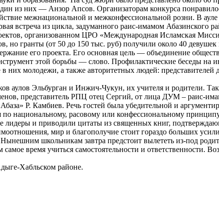
 один из них — Анзор Апсов. Организаторам конкурса понравило
действие межнациональной и межконфессиональной розни. В аул
рвая встреча из цикла, задуманного раис­-имамом Абазинского 
оектов, организованном ЦРО «Международная Исламская Миссия
, но гранты (от 50 до 150 тыс. руб) получили около 40 девушек 
ржание его проекта. Его основная цель — объединение обществ
струмент этой борьбы — слово. Профилактические беседы на и
 в них молодежи, а также авторитетных людей: представителей 
ов аулов Эльбурган и Инжич­-Чукун, их учителя и родители. Та
нов, представитель РПЦ отец Сергий, от лица ДУМ – раис-­има
Абаза» Р. Камбиев. Речь гостей была убедительной и аргументир
я по национальному, расовому или конфессиональному принцип
ные лидеры и приводили цитаты из священных книг, подтверждаю
моотношения, мир и благополучие стоит гораздо больших усили
 Нынешним школьникам завтра предстоит вылететь из­-под родит
им самое время учиться самостоятельности и ответственности. 
дыге­-Хабльском районе.