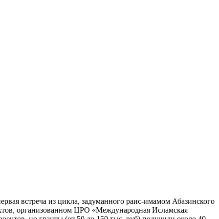
рвая встреча из цикла, задуманного раис­-имамом Абазинского
ектов, организованном ЦРО «Международная Исламская
ктов, но гранты (от 50 до 150 тыс. руб) получили около 40