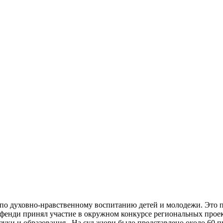
о духовно-­нравственному воспитанию детей и молодежи. Это пе
эфенди принял участие в окружном конкурсе региональных про
ки и образования. На суд жюри было представлено около 60 прое